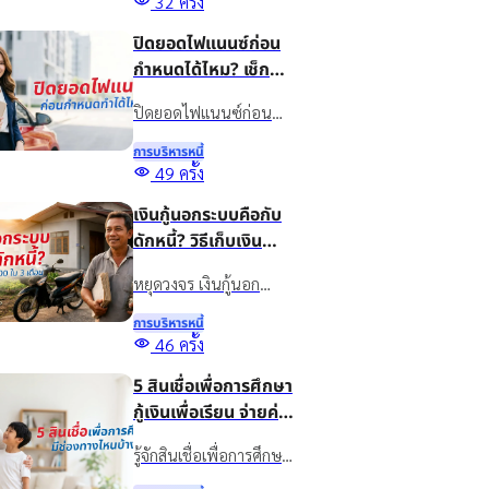
32
ครั้ง
เชื่อให้เหมาะกับธุรกิจ
ปิดยอดไฟแนนซ์ก่อน
พร้อมรู้จักสินเชื่อเงินติด
กำหนดได้ไหม? เช็ก
ล้อเพื่อเพิ่มสภาพคล่อง
เงื่อนไขก่อนปิดบัญชี
อย่างเหมาะสม
ปิดยอดไฟแนนซ์ก่อน
กำหนดทำได้ไหม? รวม
การบริหารหนี้
ข้อดี ข้อควรเช็ก และทาง
49
ครั้ง
เลือกจัดการภาระรถยนต์
เงินกู้นอกระบบคือกับ
กับเงินติดล้อ ให้เหมาะกับ
ดักหนี้? วิธีเก็บเงิน
สถานการณ์ปัจจุบัน
20,000 ใน 3 เดือน
หยุดวงจร เงินกู้นอก
ระบบ ด้วยวิธีออมเงิน
การบริหารหนี้
เผยเทคนิคเก็บเงิน
46
ครั้ง
20,000 ใน 3 เดือน แม้
5 สินเชื่อเพื่อการศึกษา
รายได้ไม่แน่นอน พร้อม
กู้เงินเพื่อเรียน จ่ายค่า
ทางออกแก้หนี้อย่างยั่งยืน
เทอม มีช่องทางไหน
ด้วยสินเชื่อทะเบียนรถ
รู้จักสินเชื่อเพื่อการศึกษา
บ้าง?
คืออะไร พร้อมรวมแหล่ง