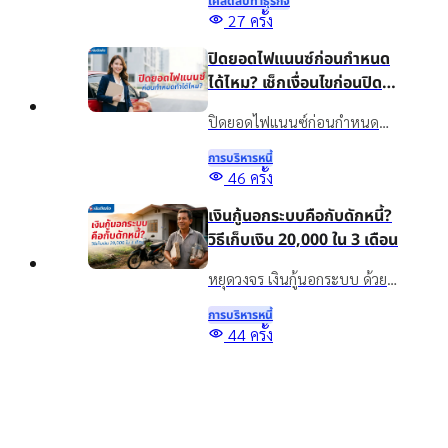
เคล็ดลับทําธุรกิจ
สินเชื่อให้เหมาะกับธุรกิจ พร้อม
27
ครั้ง
รู้จักสินเชื่อเงินติดล้อเพื่อเพิ่ม
ปิดยอดไฟแนนซ์ก่อนกำหนด
สภาพคล่องอย่างเหมาะสม
ได้ไหม? เช็กเงื่อนไขก่อนปิด
บัญชี
ปิดยอดไฟแนนซ์ก่อนกำหนด
ทำได้ไหม? รวมข้อดี ข้อควรเช็ก
การบริหารหนี้
และทางเลือกจัดการภาระรถยนต์
46
ครั้ง
กับเงินติดล้อ ให้เหมาะกับ
เงินกู้นอกระบบคือกับดักหนี้?
สถานการณ์ปัจจุบัน
วิธีเก็บเงิน 20,000 ใน 3 เดือน
หยุดวงจร เงินกู้นอกระบบ ด้วย
วิธีออมเงิน เผยเทคนิคเก็บเงิน
การบริหารหนี้
20,000 ใน 3 เดือน แม้รายได้ไม่
Top
44
ครั้ง
แน่นอน พร้อมทางออกแก้หนี้
5 สินเชื่อเพื่อการศึกษา กู้เงิน
อย่างยั่งยืนด้วยสินเชื่อทะเบียน
เพื่อเรียน จ่ายค่าเทอม มีช่อง
รถ
ทางไหนบ้าง?
รู้จักสินเชื่อเพื่อการศึกษาคืออะไร