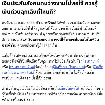
เงินประกันสังคมคนว่างงานไม่พอใช้ ควรกู้
เงินด่วนฉุกเฉินที่ไหนดี?​
คนที่วางแผนจะลาออกคงมีเวลาเตรียมตัวให้พร้อมว่าจะต้องจัดแจงสภาพ
คล่องทางการเงินยังไงให้อยู่รอดไปได้จนกว่าจะมีงานใหม่ สำหรับคนที่
ตกงานกะทันหันคงลำบากแน่ ๆ ถึงจะมีการลงทะเบียนคนว่างงานประกัน
สังคมออนไลน์​
แต่เงินชดเชยคนว่างงานที่ได้มาอาจไม่พอใช้ในชีวิต
ประจำวัน
คุณเลยต้องหากู้เงินสดฉุกเฉิน
แต่ไม่ต้องไปหากู้เงินด่วนเงินก้อนที่ไหนให้ปวดหัว ถ้ามีรถยนต์หรือรถ
มอเตอร์ไซค์ที่เป็นชื่อเดียวกับคุณ (หากไม่ใช่ชื่อเดียวกันต้อง
โอนรถยนต์
หรือ
โอนรถมอเตอร์ไซค์
ก่อน) นำมา
กู้สินเชื่อทะเบียนรถยนต์
หรือ
กู้สินเชื่อ
ทะเบียนรถมอเตอร์ไซค์
ได้เลย ไม่ต้องมีคนค้ำประกัน ไม่ต้องโอนเล่ม
ทะเบียน และคิดดอกเบี้ยที่เป็นธรรม
ดังนั้น ถ้าหมุนเงินไม่ทัน เงินช็อต หรือ
เงินเดือนไม่พอใช้
อย่าลืมนึกถึงการ
กู้สินเชื่อกับเงินติดล้อ เพราะเราอยากให้คุณมีสภาพคล่องทางการเงินที่ดีขึ้น
หลังจากเป็นคนว่างงาน