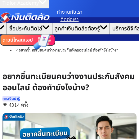
Tidlor Academy
ทํางานกับเรา
เราขอเก็บข้อมูลตาม
นโยบายการใช้คุกกี้
เพื่อมอบประสบการณ์การใช้งานเว็บไซต์ที่ดีที่สุดให้
ติดต่อเรา
คุณ
|
หน้าแรก
ซื้อประกันติดโล่
ลูกค้าเงินติดล้อต้องรู้
บริการดิจิทั
ตั้งค่าคุกกี้
ยอมรับคุกกี้ทั้งหมด
บทความ
การเงินน่ารู้
ดาวน์โหลดแอป
การบริหารหนี้
อยากขึ้นทะเบียนคนว่างงานประกันสังคมออนไลน์ ต้องทำยังไงบ้าง?
อยากขึ้นทะเบียนคนว่างงานประกันสังคม
ออนไลน์ ต้องทำยังไงบ้าง?
การเงินน่ารู้
4314
ครั้ง