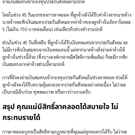
จ่ายเงินสมทบเข้ากองทุนประกันสังคมตามปกติ
โดยในช่วง 45 วันแรกของการลาคลอด ที่ลูกจ้างยังได้รับค่าจ้างจากนายจ้าง
นายจ้างจะหักเงินสมทบประกันสังคมจากค่าจ้างของลูกจ้างในอัตราร้อยละ
5 (ไม่เกิน 750 บาทต่อเดือน) เช่นเดียวกับช่วงทำงานปกติ
ส่วนในช่วง 45 วันที่เหลือ ที่ลูกจ้างได้รับเงินทดแทนจากประกันสังคม จะ
ไม่มีการหักเงินสมทบจากเงินทดแทนนี้ แต่หากนายจ้างยังจ่ายค่าจ้างให้
ลูกจ้างในช่วงนี้ด้วย (ซึ่งบางองค์กรอาจมีสวัสดิการเพิ่มเติม) ก็จะมีการหัก
เงินสมทบจากค่าจ้างส่วนนี้ตามปกติ
การที่ยังคงจ่ายเงินสมทบเข้ากองทุนประกันสังคมในช่วงลาคลอด ช่วยให้
ลูกจ้างยังคงได้รับความคุ้มครองจากประกันสังคมอย่างต่อเนื่อง ไม่ว่าจะ
เป็นกรณีเจ็บป่วย ทุพพลภาพ หรือการว่างงานครับ
สรุป คุณแม่มีสิทธิ์ลาคลอดได้สบายใจ ไม่
กระทบรายได้
การลาคลอดบุตรเป็นสิทธิตามกฎหมายที่คุณแม่ทุกคนควรได้รับ ไม่ว่าจะ