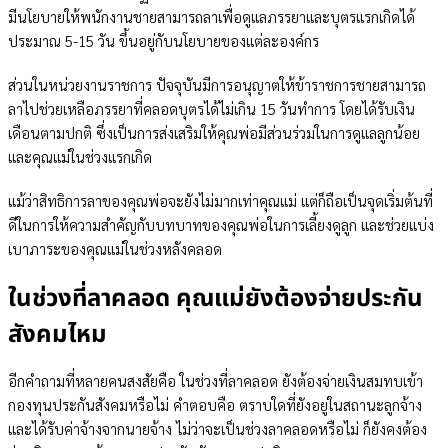
มีนโยบายให้พนักงานชายสามารถลาเพื่อดูแลภรรยาและบุตรแรกเกิดได้
ประมาณ 5-15 วัน ขึ้นอยู่กับนโยบายของแต่ละองค์กร
ส่วนในหน่วยงานราชการ ปัจจุบันมีการอนุญาตให้ข้าราชการชายสามารถ
ลาไปช่วยเหลือภรรยาที่คลอดบุตรได้ไม่เกิน 15 วันทำการ โดยได้รับเงิน
เดือนตามปกติ ซึ่งเป็นการส่งเสริมให้คุณพ่อมีส่วนร่วมในการดูแลลูกน้อย
และคุณแม่ในช่วงแรกเกิด
แม้ว่าสิทธิการลาของคุณพ่อจะยังไม่มากเท่าคุณแม่ แต่ก็ถือเป็นจุดเริ่มต้นที่
ดีในการให้ความสำคัญกับบทบาทของคุณพ่อในการเลี้ยงดูลูก และช่วยแบ่ง
เบาภาระของคุณแม่ในช่วงหลังคลอด
ในช่วงที่ลาคลอด คุณแม่ยังต้องจ่ายประกัน
สังคมไหม
อีกคำถามที่หลายคนสงสัยคือ ในช่วงที่ลาคลอด ยังต้องจ่ายเงินสมทบเข้า
กองทุนประกันสังคมหรือไม่ คำตอบคือ ตราบใดที่ยังอยู่ในสถานะลูกจ้าง
และได้รับค่าจ้างจากนายจ้าง ไม่ว่าจะเป็นช่วงลาคลอดหรือไม่ ก็ยังคงต้อง