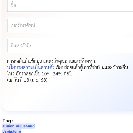
ชื่อ
เบอร์โทรศัพท์
อีเมล (ถ้ามี)
การกดยืนยันข้อมูล แสดงว่าคุณอ่านและรับทราบ
นโยบายความเป็นส่วนตัว
เรียบร้อยแล้ว
กู้เท่าที่จำเป็นและชำระคืน
ไหว อัตราดอกเบี้ย 10* - 24% ต่อปี
(ณ วันที่ 18 เม.ย. 68)
Tag :
สินเชื่อทะเบียนรถยนต์
ประกันสังคม