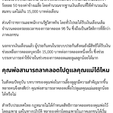
ร้อยละ 50 ของค่าจ้างเฉลี่ย โดยคำนวณจากฐานเงินเดือนที่ใช้คำนวณเงิน
สมทบ แต่ไม่เกิน 15,000 บาทต่อเดือน
ส่วนข้าราชการและพนักงานรัฐวิสาหกิจ โดยทั่วไปจะได้รับเงินเดือนเต็ม
จำนวนตลอดระยะเวลาของการลาคลอด 98 วัน ซึ่งถือเป็นสวัสดิการที่ดีกว่า
ภาคเอกชน
นอกจากเงินเดือนแล้ว ผู้ประกันตนในระบบประกันสังคมยังมีสิทธิได้รับเงิน
ช่วยเหลือการคลอดบุตรอีก 15,000 บาทต่อการคลอดหนึ่งครั้ง ซึ่งช่วย
บรรเทาภาระค่าใช้จ่ายในช่วงของการคลอดและดูแลลูกน้อยได้มาก
คุณพ่อสามารถลาคลอดไปดูแลคุณแม่ได้ไหม
ในสังคมปัจจุบัน บทบาทของคุณพ่อในการเลี้ยงดูลูกมีความสำคัญมากขึ้น
หลายคนจึงสงสัยว่า คุณพ่อสามารถลาคลอดเพื่อไปดูแลคุณแม่และลูกน้อย
ได้หรือไม่
สำหรับประเทศไทย กฎหมายไม่ได้กำหนดสิทธิการลาคลอดของคุณพ่อไว้
โดยเฉพาะ แต่ในทางปฏิบัติ หลายองค์กรโดยเฉพาะในภาคเอกชนได้เริ่ม