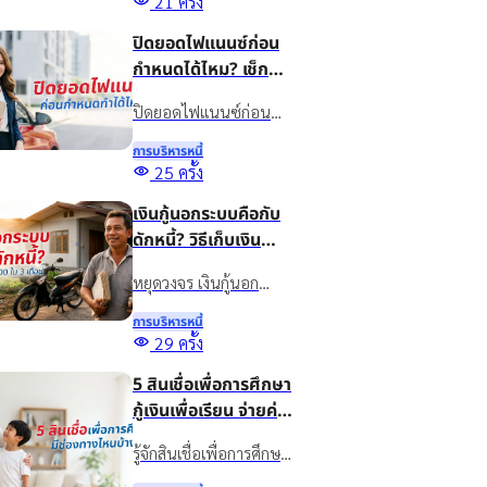
21
ครั้ง
เชื่อให้เหมาะกับธุรกิจ
ปิดยอดไฟแนนซ์ก่อน
พร้อมรู้จักสินเชื่อเงินติด
กำหนดได้ไหม? เช็ก
ล้อเพื่อเพิ่มสภาพคล่อง
เงื่อนไขก่อนปิดบัญชี
อย่างเหมาะสม
ปิดยอดไฟแนนซ์ก่อน
กำหนดทำได้ไหม? รวม
การบริหารหนี้
ข้อดี ข้อควรเช็ก และทาง
25
ครั้ง
เลือกจัดการภาระรถยนต์
เงินกู้นอกระบบคือกับ
กับเงินติดล้อ ให้เหมาะกับ
ดักหนี้? วิธีเก็บเงิน
สถานการณ์ปัจจุบัน
20,000 ใน 3 เดือน
หยุดวงจร เงินกู้นอก
ระบบ ด้วยวิธีออมเงิน
การบริหารหนี้
เผยเทคนิคเก็บเงิน
29
ครั้ง
20,000 ใน 3 เดือน แม้
5 สินเชื่อเพื่อการศึกษา
รายได้ไม่แน่นอน พร้อม
กู้เงินเพื่อเรียน จ่ายค่า
ทางออกแก้หนี้อย่างยั่งยืน
เทอม มีช่องทางไหน
ด้วยสินเชื่อทะเบียนรถ
รู้จักสินเชื่อเพื่อการศึกษา
บ้าง?
คืออะไร พร้อมรวมแหล่ง