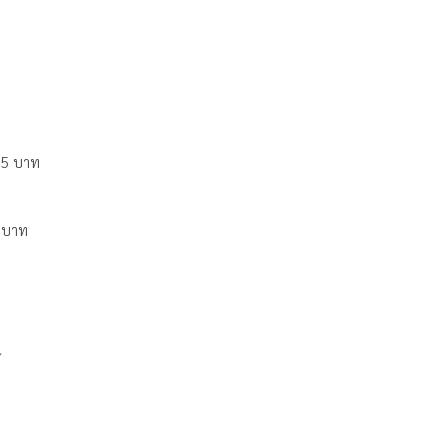
7.5 บาท
0 บาท
้