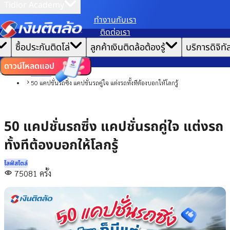
Tidlor Academy
ทํางานกับเรา
เราขอเก็บข้อมูลตาม
นโยบายการใช้คุกกี้
เพื่อมอบประสบการณ์การใช้งานเว็บไซต์ที่ดีที่สุดให้
ติดต่อเรา
คุณ
|
หน้าแรก
ซื้อประกันติดโล่
ลูกค้าเงินติดล้อต้องรู้
บริการดิจิทั
ตั้งค่าคุกกี้
ยอมรับคุกกี้ทั้งหมด
บทความ
ไลฟ์สไตล์
ดาวน์โหลดแอป
กินเที่ยว
50 แคปชั่นรถซิ่ง แคปชั่นรถคู่ใจ แต่งรถทั้งทีต้องบอกให้โลกรู้
50 แคปชั่นรถซิ่ง แคปชั่นรถคู่ใจ แต่งรถ
ทั้งทีต้องบอกให้โลกรู้
ไลฟ์สไตล์
75081
ครั้ง