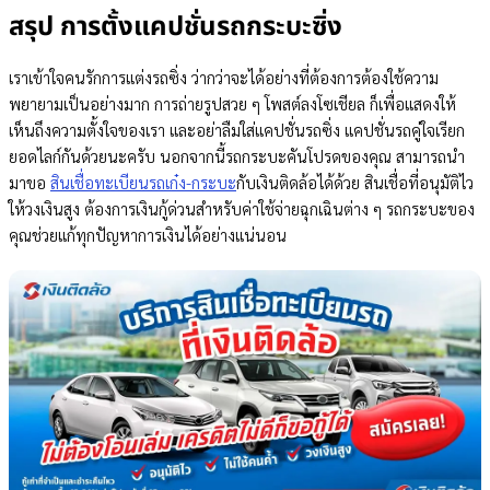
สรุป การตั้งแคปชั่นรถกระบะซิ่ง
เราเข้าใจคนรักการแต่งรถซิ่ง ว่ากว่าจะได้อย่างที่ต้องการต้องใช้ความ
พยายามเป็นอย่างมาก การถ่ายรูปสวย ๆ โพสต์ลงโซเชียล ก็เพื่อแสดงให้
เห็นถึงความตั้งใจของเรา และอย่าลืมใส่แคปชั่นรถซิ่ง แคปชั่นรถคู่ใจเรียก
ยอดไลก์กันด้วยนะครับ นอกจากนี้รถกระบะคันโปรดของคุณ สามารถนำ
มาขอ
สินเชื่อทะเบียนรถเก๋ง-กระบะ
กับเงินติดล้อได้ด้วย สินเชื่อที่อนุมัติไว
ให้วงเงินสูง ต้องการเงินกู้ด่วนสำหรับค่าใช้จ่ายฉุกเฉินต่าง ๆ รถกระบะของ
คุณช่วยแก้ทุกปัญหาการเงินได้อย่างแน่นอน