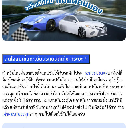
สนใจสินเชื่อทะเบียนรถยนต์เก๋ง-กระบะ
สำหรับใครที่อยากจะตั้งแคปชั่นให้กับรถคันโปรด
รถกระบะเเต่ง
มาทั้งทีก็
ต้องโพสต์บอกให้โลกรู้พร้อมแคปชั่นโดน ๆ แต่ก็ยังไม่มีไอเดียเจ๋ง ๆ ไม่รู้ว่า
จะตั้งแคปชั่นว่าอะไรดี คิดไม่ออกแล้ว ไม่ว่าจะเป็นแคปชั่นรถซิ่งกระบะ รถ
บรรทุก หรือรถเก๋ง ก็สามารถนำไปปรับใช้ได้เลย เพราะเราเข้าใจคนรักการ
แต่งรถซิ่ง จึงได้รวบรวม 50 แคปชั่นรถคู่ใจ แคปชั่นรถกระบะซิ่ง มาไว้ที่นี่
แล้ว แต่สำหรับใครที่ขับรถบรรทุกก็ไม่ต้องน้อยใจไป เงินติดล้อก็ได้รวบรวม
คำคมรถบรรทุก
ฮา ๆ ตามไปเลือกใช้กันได้เลยครับ