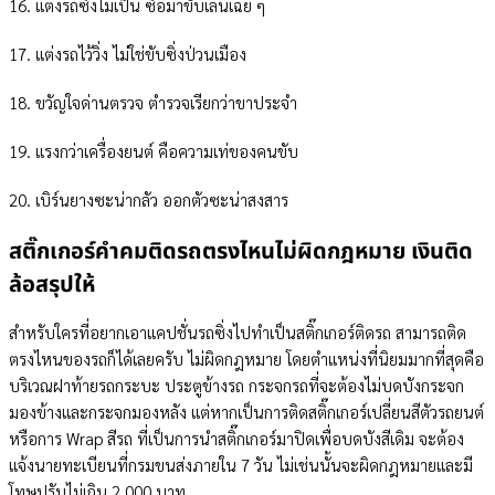
16. แต่งรถซิ่งไม่เป็น ซื้อมาขับเล่นเฉย ๆ
17. แต่งรถไว้วิ่ง ไม่ใช่ขับซิ่งป่วนเมือง
18. ขวัญใจด่านตรวจ ตำรวจเรียกว่าขาประจำ
19. แรงกว่าเครื่องยนต์ คือความเท่ของคนขับ
20. เบิร์นยางซะน่ากลัว ออกตัวซะน่าสงสาร
สติ๊กเกอร์คำคมติดรถตรงไหนไม่ผิดกฎหมาย เงินติด
ล้อสรุปให้
สำหรับใครที่อยากเอาแคปชั่นรถซิ่งไปทำเป็นสติ๊กเกอร์ติดรถ สามารถติด
ตรงไหนของรถก็ได้เลยครับ ไม่ผิดกฎหมาย โดยตำแหน่งที่นิยมมากที่สุดคือ
บริเวณฝาท้ายรถกระบะ ประตูข้างรถ กระจกรถที่จะต้องไม่บดบังกระจก
มองข้างและกระจกมองหลัง แต่หากเป็นการติดสติ๊กเกอร์เปลี่ยนสีตัวรถยนต์
หรือการ Wrap สีรถ ที่เป็นการนำสติ๊กเกอร์มาปิดเพื่อบดบังสีเดิม จะต้อง
แจ้งนายทะเบียนที่กรมขนส่งภายใน 7 วัน ไม่เช่นนั้นจะผิดกฎหมายและมี
โทษปรับไม่เกิน 2,000 บาท