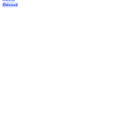
รีไฟแนนซ์