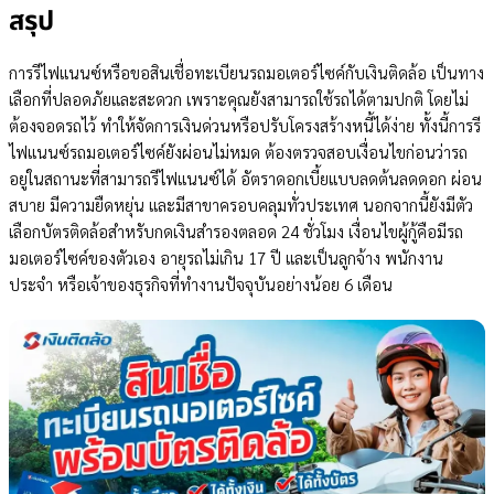
สรุป
การรีไฟแนนซ์หรือขอสินเชื่อทะเบียนรถมอเตอร์ไซค์กับเงินติดล้อ เป็นทาง
เลือกที่ปลอดภัยและสะดวก เพราะคุณยังสามารถใช้รถได้ตามปกติ โดยไม่
ต้องจอดรถไว้ ทำให้จัดการเงินด่วนหรือปรับโครงสร้างหนี้ได้ง่าย ทั้งนี้การรี
ไฟแนนซ์รถมอเตอร์ไซค์ยังผ่อนไม่หมด ต้องตรวจสอบเงื่อนไขก่อนว่ารถ
อยู่ในสถานะที่สามารถรีไฟแนนซ์ได้ อัตราดอกเบี้ยแบบลดต้นลดดอก ผ่อน
สบาย มีความยืดหยุ่น และมีสาขาครอบคลุมทั่วประเทศ นอกจากนี้ยังมีตัว
เลือกบัตรติดล้อสำหรับกดเงินสำรองตลอด 24 ชั่วโมง เงื่อนไขผู้กู้คือมีรถ
มอเตอร์ไซค์ของตัวเอง อายุรถไม่เกิน 17 ปี และเป็นลูกจ้าง พนักงาน
ประจำ หรือเจ้าของธุรกิจที่ทำงานปัจจุบันอย่างน้อย 6 เดือน