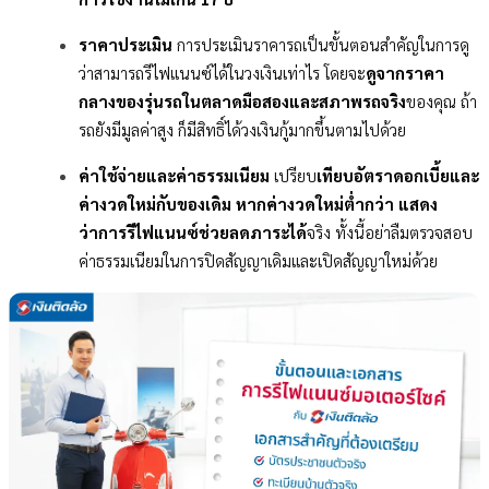
ราคาประเมิน
การประเมินราคารถเป็นขั้นตอนสำคัญในการดู
ว่าสามารถรีไฟแนนซ์ได้ในวงเงินเท่าไร โดยจะ
ดูจากราคา
กลางของรุ่นรถในตลาดมือสองและสภาพรถจริง
ของคุณ ถ้า
รถยังมีมูลค่าสูง ก็มีสิทธิ์ได้วงเงินกู้มากขึ้นตามไปด้วย
ค่าใช้จ่ายและค่าธรรมเนียม
เปรียบ
เทียบอัตราดอกเบี้ยและ
ค่างวดใหม่กับของเดิม หากค่างวดใหม่ต่ำกว่า แสดง
ว่าการรีไฟแนนซ์ช่วยลดภาระได้
จริง ทั้งนี้อย่าลืมตรวจสอบ
ค่าธรรมเนียมในการปิดสัญญาเดิมและเปิดสัญญาใหม่ด้วย