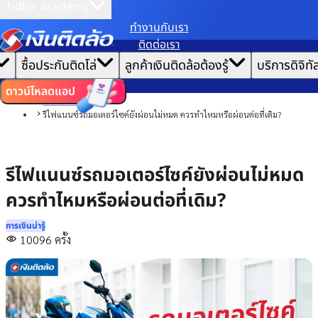
Tidlor Academy
ทํางานกับเรา
เราขอเก็บข้อมูลตาม
นโยบายการใช้คุกกี้
เพื่อมอบประสบการณ์การใช้งานเว็บไซต์ที่ดีที่สุดให้
ติดต่อเรา
คุณ
|
หน้าแรก
ซื้อประกันติดโล่
ลูกค้าเงินติดล้อต้องรู้
บริการดิจิทั
ตั้งค่าคุกกี้
ยอมรับคุกกี้ทั้งหมด
บทความ
การเงินน่ารู้
ดาวน์โหลดแอป
การบริหารหนี้
รีไฟแนนซ์รถมอเตอร์ไซค์ยังผ่อนไม่หมด ควรทำไหมหรือผ่อนต่อที่เดิม?
รีไฟแนนซ์รถมอเตอร์ไซค์ยังผ่อนไม่หมด
ควรทำไหมหรือผ่อนต่อที่เดิม?
การเงินน่ารู้
10096
ครั้ง