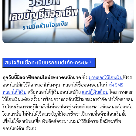
สนใจสินเชื่อทะเบียนรถยนต์เก๋ง-กระบะ
ทุกวันนี้มิจฉาชีพออนไลน์ระบาดหนักมาก​
ซึ่ง
มุกหลอกให้โอนเงิน
ที่โจร
ออนไลน์มักใช้คือ หลอกให้ลงทุน หลอกให้ซื้อของออนไลน์
ส่ง SMS
หลอกให้กู้เงิน
หรือหลอกให้กู้เงินออนไลน์กับ
แอปกู้เงินเถื่อน
โดยการหลอก
ให้โอนเงินแต่ละครั้งมาพร้อมความกดดันที่มีระยะเวลาจำกัด ทำให้หลายคน
รีบโอนเงินเพราะรู้สึกกลัวสิ่งที่พวกโจรขู่ หรือกลัวจะพลาดข้อเสนอล่อตาล่อ
ใจเหล่านั้น ไม่ทันได้เช็คเลขบัญชีมิจฉาชีพว่าเป็นรายชื่อห้ามโอนเงินมั้ย
เพื่อไม่ให้ตกเป็นเหยื่อ เงินติดล้อจะมาแนะนำวิธีเช็ครายชื่อมิจฉาชีพ
ออนไลน์ด้วยตัวเอง