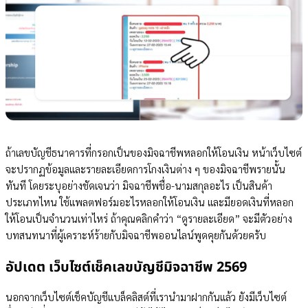
ถ้าเลขบัญชีธนาคารที่กรอกเป็นของมิจฉาชีพหลอกให้โอนเงิน หน้าเว็บไซต์
จะปรากฏข้อมูลและรายละเอียดการโกงเงินต่าง ๆ ของมิจฉาชีพรายนั้น
ทันที โดยระบุอย่างชัดเจนว่า มิจฉาชีพชื่อ-นามสกุลอะไร เป็นสินค้า
ประเภทไหน ใช้แพลตฟอร์มอะไรหลอกให้โอนเงิน และมียอดเงินที่หลอก
ให้โอนเป็นจำนวนเท่าไหร่ ถ้าคุณคลิกคำว่า “ดูรายละเอียด” จะมีตัวอย่าง
บทสนทนาที่ผู้เคราะห์ร้ายกับมิจฉาชีพออนไลน์พูดคุยกันด้วยครับ
อัปเดต เว็บไซต์เช็คเลขบัญชีมิจฉาชีพ 2569
นอกจากเว็บไซต์เช็คบัญชีแบล็คลิสต์ที่เรานำมาฝากกันแล้ว ยังมีเว็บไซต์