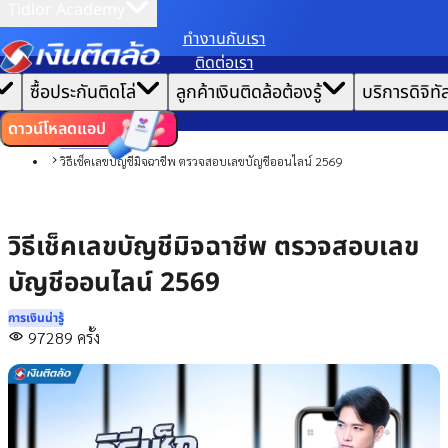
Tidlor Academy
ทํางานกับเรา
เราขอเก็บข้อมูลตาม
นโยบายการใช้คุกกี้
เพื่อมอบประสบการณ์การใช้งานเว็บไซต์ที่ดีที่สุดให้
ติดต่อเรา
คุณ
|
หน้าแรก
ซื้อประกันติดโล่
ลูกค้าเงินติดล้อต้องรู้
บริการดิจิทั
ตั้งค่าคุกกี้
ยอมรับคุกกี้ทั้งหมด
บทความ
การเงินน่ารู้
ดาวน์โหลดแอป
การบริหารหนี้
วิธีเช็คเลขบัญชีมิจฉาชีพ ตรวจสอบเลขบัญชีออนไลน์ 2569
วิธีเช็คเลขบัญชีมิจฉาชีพ ตรวจสอบเลข
บัญชีออนไลน์ 2569
การเงินน่ารู้
97289
ครั้ง