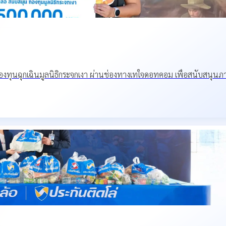
งทุนฉุกเฉินมูลนิธิกระจกเงา ผ่านช่องทางเทใจดอทคอม เพื่อสนับสนุนภา