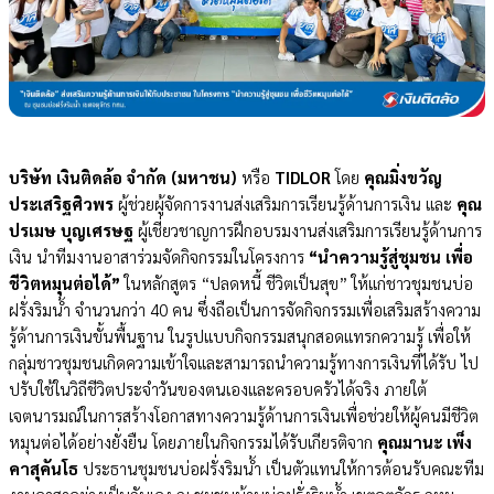
บริษัท เงินติดล้อ จำกัด (มหาชน)
หรือ
TIDLOR
โดย
คุณมิ่งขวัญ
ประเสริฐศิวพร
ผู้ช่วยผู้จัดการงานส่งเสริมการเรียนรู้ด้านการเงิน และ
คุณ
ปรเมษ บุญเศรษฐ
ผู้เชี่ยวชาญการฝึกอบรมงานส่งเสริมการเรียนรู้ด้านการ
เงิน นำทีมงานอาสาร่วมจัดกิจกรรมในโครงการ
“นำความรู้สู่ชุมชน เพื่อ
ชีวิตหมุนต่อได้”
ในหลักสูตร “ปลดหนี้ ชีวิตเป็นสุข” ให้แก่
ชาวชุมชน
บ่อ
ฝรั่งริมน้ำ จำนวนกว่า 40 คน ซึ่งถือเป็นการจัดกิจกรรมเพื่อเสริมสร้างความ
รู้ด้านการเงินขั้นพื้นฐาน
ในรูปแบบ
กิจกรรมสนุกสอดแทรกความรู้ เพื่อให้
กลุ่มชาวชุมชนเกิดความเข้าใจและสามารถนำความรู้ทางการเงินที่ได้รับ ไป
ปรับใช้ในวิถีชีวิตประจำวันของตนเองและครอบครัวได้จริง ภายใต้
เจตนารมณ์ในการสร้างโอกาสทางความรู้
ด้านการเงิน
เพื่อช่วยให้ผู้คนมีชีวิต
หมุนต่อได้อย่างยั่งยืน โดยภายในกิจกรรมได้รับเกียรติจาก
คุณมานะ เพ็ง
คาสุคันโธ
ประธานชุมชนบ่อฝรั่งริมน้ำ เป็นตัวแทนให้การต้อนรับคณะทีม