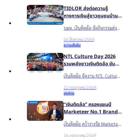
TIDLOR ส่งต่อความรู้
ทางการเงินสู่ชาวชุมชนบ้าน
น้ำใส จ.ร้อยเอ็ด เพื่อชีวิตหมุน
บมจ. เงินติดล้อ จัดกิจกรรมส่ง
ต่อได้
เสริมความรู้ทางการเงินใน
06 สิงหาคม 2569
โครงการ “นำความรู้สู่ชุมชน เพื่อ
ความยั่งยืน
ชีวิตหมุนต่อได้” ให้กับชาวบ้าน
NTL Culture Day 2026
ในชุมชนบ้านน้ำใส จ.ร้อยเอ็ด
รวมพลังชาวเงินติดล้อ ขับ
เคลื่อนองค์กรเติบโตอย่าง
เงินติดล้อ จัดงาน NTL Culture
ยั่งยืนด้วยวัฒนธรรมองค์กรที่
Day 2026 มอบรางวัลบุคคล
แข็งแกร่ง
22 กรกฎาคม 2569
ต้นแบบค่านิยมองค์กร ขับ
องค์กร
เคลื่อนธุรกิจเติบโตอย่างยั่งยืน
“เงินติดล้อ” ครองแชมป์
Marketeer No.1 Brand
2026 ตอกย้ำจุดยืน “ชีวิต
เงินติดล้อ คว้ารางวัล Marketeer
หมุนต่อได้” ที่ครองใจผู้บริโภค
Top
No.1 Brand 2026 หมวดสินเชื่อ
3 ปีซ้อน
16 กรกฎาคม 2569