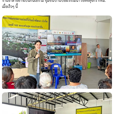
งานอาสาอย่างเป็นกันเอง ณ ชุมชนบ้านบ่อฝรั่งริมน้ำ เขตจตุจักร กทม.
เมื่อเร็วๆ นี้