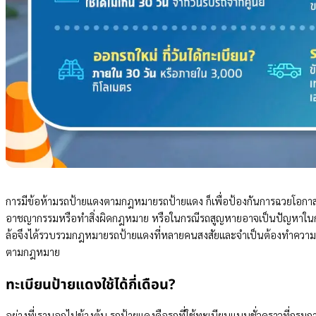
การมีข้อห้ามรถป้ายแดงตามกฎหมายรถป้ายแดง ก็เพื่อป้องกันการฉวยโอกาส ห
อาชญากรรมหรือทำสิ่งผิดกฎหมาย หรือในกรณีรถสูญหายอาจเป็นปัญหาในกา
ล้อจึงได้รวบรวมกฎหมายรถป้ายแดงที่หลายคนสงสัยและจำเป็นต้องทำความเข้
ตามกฎหมาย
ทะเบียนป้ายแดงใช้ได้กี่เดือน?
อย่างที่เราบอกไปข้างต้น รถป้ายแดงคือรถที่ใช้ทะเบียนแบบชั่วคราวที่กร