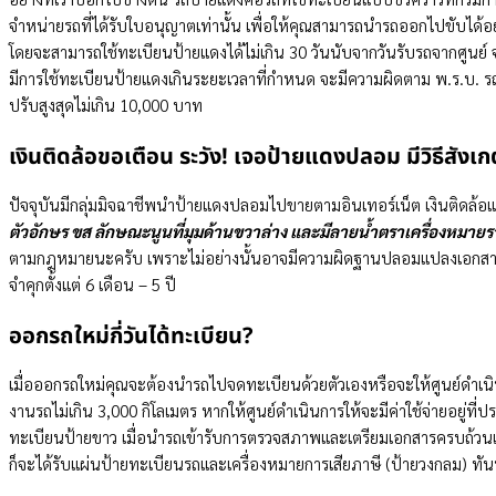
จำหน่ายรถที่ได้รับใบอนุญาตเท่านั้น เพื่อให้คุณสามารถนำรถออกไปขับไ
โดยจะสามารถใช้ทะเบียนป้ายแดงได้ไม่เกิน 30 วันนับจากวันรับรถจากศูนย์ 
มีการใช้ทะเบียนป้ายแดงเกินระยะเวลาที่กำหนด จะมีความผิดตาม พ.ร.บ. รถย
ปรับสูงสุดไม่เกิน 10,000 บาท
เงินติดล้อขอเตือน ระวัง! เจอป้ายแดงปลอม มีวิธีสังเก
ปัจจุบันมีกลุ่มมิจฉาชีพนำป้ายแดงปลอมไปขายตามอินเทอร์เน็ต เงินติดล้อแ
ตัวอักษร ขส ลักษณะนูนที่มุมด้านขวาล่าง และมีลายน้ำตราเครื่องหม
ตามกฎหมายนะครับ เพราะไม่อย่างนั้นอาจมีความผิดฐานปลอมแปลงเอกสารร
จำคุกตั้งแต่ 6 เดือน – 5 ปี
ออกรถใหม่กี่วันได้ทะเบียน?
เมื่อออกรถใหม่คุณจะต้องนำรถไปจดทะเบียนด้วยตัวเองหรือจะให้ศูนย์ดำเ
งานรถไม่เกิน 3,000 กิโลเมตร หากให้ศูนย์ดำเนินการให้จะมีค่าใช้จ่ายอยู่ท
ทะเบียนป้ายขาว เมื่อนำรถเข้ารับการตรวจสภาพและเตรียมเอกสารครบถ้วนแล้ว
ก็จะได้รับแผ่นป้ายทะเบียนรถและเครื่องหมายการเสียภาษี (ป้ายวงกลม) ทัน