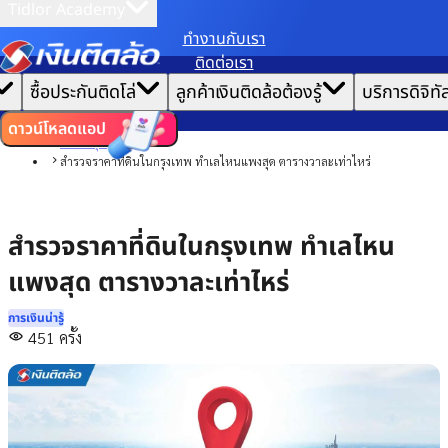
Tidlor Academy
ทํางานกับเรา
เราขอเก็บข้อมูลตาม
นโยบายการใช้คุกกี้
เพื่อมอบประสบการณ์การใช้งานเว็บไซต์ที่ดีที่สุดให้
ติดต่อเรา
คุณ
|
หน้าแรก
ซื้อประกันติดโล่
ลูกค้าเงินติดล้อต้องรู้
บริการดิจิทั
ตั้งค่าคุกกี้
ยอมรับคุกกี้ทั้งหมด
บทความ
การเงินน่ารู้
ดาวน์โหลดแอป
การลงทุน
สำรวจราคาที่ดินในกรุงเทพ ทำเลไหนแพงสุด ตารางวาละเท่าไหร่
สำรวจราคาที่ดินในกรุงเทพ ทำเลไหน
แพงสุด ตารางวาละเท่าไหร่
การเงินน่ารู้
451
ครั้ง