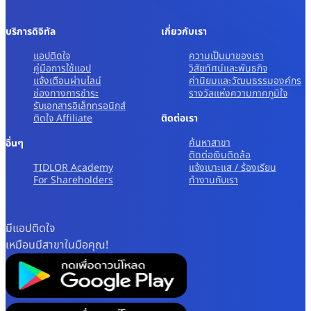
บริการดิจิทัล
เกี่ยวกับเรา
แอปติดใจ
ความเป็นมาของเรา
คู่มือการใช้แอป
วิสัยทัศน์และพันธกิจ
แจ้งเตือนผ่านไลน์
ค่านิยมและวัฒนธรรมองค์กร
ช่องทางการชำระ
รางวัลแห่งความภาคภูมิใจ
รับเอกสารอิเล็กทรอนิกส์
ติดใจ Affiliate
ติดต่อเรา
ค้นหาสาขา
อื่นๆ
ติดต่อเงินติดล้อ
TIDLOR Academy
แจ้งเบาะแส / ร้องเรียน
For Shareholders
ทํางานกับเรา
มีแอปติดใจ
เหมือนมีสาขาในมือคุณ!