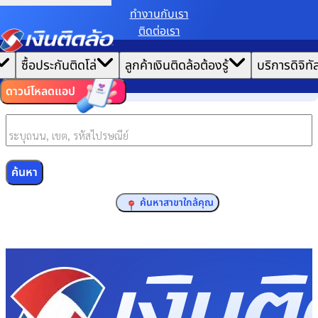
ทํางานกับเรา
หน้าแรก
ติดต่อเรา
เราขอเก็บข้อมูลตาม
นโยบายการใช้คุกกี้
เพื่อมอบประสบการณ์การใช้งานเว็บไซต์ที่ดีที่สุดให้
ติดต่อเรา
|
คุณ
ค้นหาสาขา
ซื้อประกันติดโล่
ลูกค้าเงินติดล้อต้องรู้
บริการดิจิทั
ตั้งค่าคุกกี้
ยอมรับคุกกี้ทั้งหมด
ค้นหาสาขา
ไทย
EN
ดาวน์โหลดแอป
ค้นหา
หรือ
ค้นหาสาขาใกล้คุณ