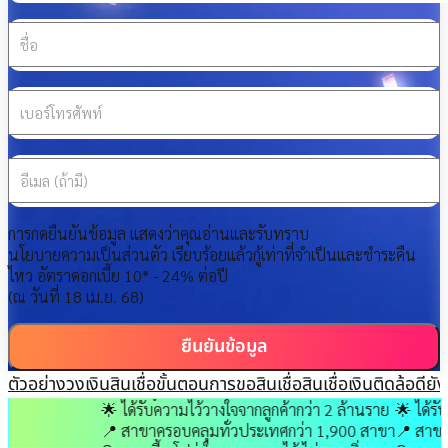
ชื่อ
เบอร์โทรศัพท์
อีเมล (ถ้ามี)
การกดยืนยันข้อมูล แสดงว่าคุณอ่านและรับทราบ
นโยบายความเป็นส่วนตัว
เรียบร้อยแล้ว
กู้เท่าที่จำเป็นและชำระคืน
ไหว อัตราดอกเบี้ย 10* - 24% ต่อปี
(ณ วันที่ 18 เม.ย. 68)
ยืนยันข้อมูล
ทำไมลูกค้ากว่า 2 ล้านคนถึงเลือกเงินติดล้อ?
ทำไมลูกค้ากว
ตัวอย่างวงเงินสินเชื่อ
ขั้นตอนการขอสินเชื่อ
สินเชื่อเงินติดล้อดียั
รีวิวจากลูกค้าจริงกว่า 50,000 คน บนแอปติดใจ
รีวิวจากลูกค
🌟
ได้รับความไว้วางใจจากลูกค้ากว่า
2 ล้านราย
🌟
ได้รับควา
📍
สาขาครอบคลุมทั่วประเทศกว่า
1,900 สาขา
📍
สาขาครอบ