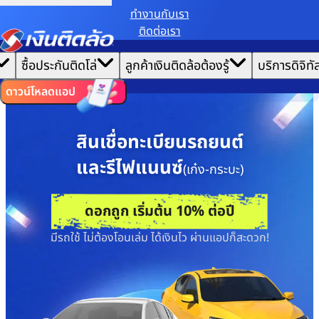
ทํางานกับเรา
ติดต่อเรา
เราขอเก็บข้อมูลตาม
นโยบายการใช้คุกกี้
เพื่อมอบประสบการณ์การใช้งานเว็บไซต์ที่ดีที่สุดให้
|
คุณ
หน้าแรก
ซื้อประกันติดโล่
ลูกค้าเงินติดล้อต้องรู้
บริการดิจิทั
ตั้งค่าคุกกี้
ยอมรับคุกกี้ทั้งหมด
อยากได้เงินกู้
ไทย
EN
สินเชื่อทะเบียนรถเก๋ง - กระบะ
ดาวน์โหลดแอป
สินเชื่อทะเบียนรถยนต์
และรีไฟแนนซ์
(เก๋ง-กระบะ)
ดอกถูก เริ่มต้น 10% ต่อปี
มีรถใช้ ไม่ต้องโอนเล่ม ได้เงินไว ผ่านแอปก็สะดวก!