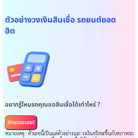
🔍
ดอกเบี้ย
โปร่งใส
ตรวจสอบได้ ไม่บวกเพิ่ม
🔍
ดอกเบี้ย
โ
🚀
ติดต่อกลับรวดเร็ว
อนุมัติไว
🚀
ติดต่อกลั
ตัวอย่างวงเงินสินเชื่อ รถยนต์ยอด
ฮิต
อยากรู้ไหมรถคุณขอสินเชื่อได้เท่าไหร่ ?
คำนวณเลย!
หมายเหตุ : ตัวเลขนี้เป็นแค่ตัวอย่างนะ! วงเงินจริงจะขึ้นกับสภาพรถ