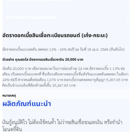
หมายเหตุการอนุมัติสินเชื่อ
อัตราดอกเบี้ยสินเชื่อทะเบียนรถยนต์ (เก๋ง-กระบะ)
อัตราดอกเบี้ยแบบลดต้น ลดดอก 12% - 24% ต่อปี (ณ วันที่ 18 เม.ย. 2568 เป็นต้นไป)
ตัวอย่าง คุณสดใส ต้องการขอสินเชื่อวงเงิน 20,000 บาท
เงินต้น 20,000 บาท เลือกระยะเวลาในการผ่อนชำระ 24 งวด อัตราดอกเบี้ย 1.13% ต่อ
เดือน เป็นดอกเบี้ยแบบคงที่ ซึ่งเทียบเคียงจากดอกเบี้ยที่แท้จริงแบบลดต้นลดดอก ในอัตรา
24% ต่อปี ค่างวดเฉลี่ยต่อเดือน 1,078 บาท ดอกเบี้ยรวมตลอดอายุสัญญา 5,267.65 บาท
คิดเป็นจำนวนเงินที่ต้องชำระทั้งสิ้น 25,267.65 บาท
หมายเหตุ
ผลิตภัณฑ์แนะนำ
ดอกเบี้ยข้างต้นเป็นการคำนวณโดยประมาณ ทั้งนี้ขึ้นอยู่กับวันที่ทำสัญญา และวัน
กำหนดชำระค่างวด
วิธีคิดอัตราดอกเบี้ยแบบลดต้นลดดอก อ้างอิงจากธนาคารแห่งประเทศไทย
เงินกู้อนุมัติไว ไม่ต้องใช้คนค้ำ ไม่ว่าจะสินเชื่อรถแลกเงิน หรือจำนำ
กู้เท่าที่จำเป็นและชำระคืนไหว อัตราดอกเบี้ย 12 - 24% ต่อปี (ณ วันที่ 18 เม.ย. 68)
โฉนดที่ดิน
ระยะเวลาผ่อนชำระ 12 - 60 เดือน