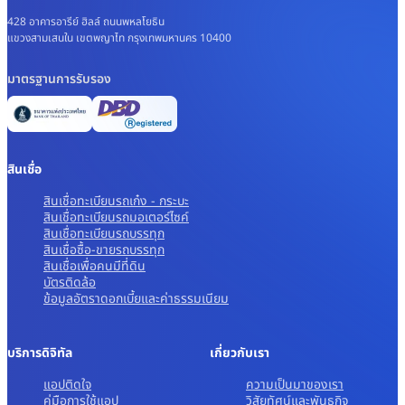
428 อาคารอารีย์ ฮิลล์ ถนนพหลโยธิน
แขวงสามเสนใน เขตพญาไท กรุงเทพมหานคร 10400
มาตรฐานการรับรอง
สินเชื่อ
สินเชื่อทะเบียนรถเก๋ง - กระบะ
สินเชื่อทะเบียนรถมอเตอร์ไซค์
สินเชื่อทะเบียนรถบรรทุก
สินเชื่อซื้อ-ขายรถบรรทุก
สินเชื่อเพื่อคนมีที่ดิน
บัตรติดล้อ
ข้อมูลอัตราดอกเบี้ยและค่าธรรมเนียม
บริการดิจิทัล
เกี่ยวกับเรา
แอปติดใจ
ความเป็นมาของเรา
คู่มือการใช้แอป
วิสัยทัศน์และพันธกิจ