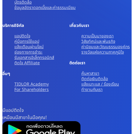
บัตรติดล้อ
ข้อมูลอัตราดอกเบี้ยและค่าธรรมเนียม
บริการดิจิทัล
เกี่ยวกับเรา
แอปติดใจ
ความเป็นมาของเรา
คู่มือการใช้แอป
วิสัยทัศน์และพันธกิจ
แจ้งเตือนผ่านไลน์
ค่านิยมและวัฒนธรรมองค์กร
ช่องทางการชำระ
รางวัลแห่งความภาคภูมิใจ
รับเอกสารอิเล็กทรอนิกส์
ติดใจ Affiliate
ติดต่อเรา
ค้นหาสาขา
อื่นๆ
ติดต่อเงินติดล้อ
TIDLOR Academy
แจ้งเบาะแส / ร้องเรียน
For Shareholders
ทํางานกับเรา
มีแอปติดใจ
เหมือนมีสาขาในมือคุณ!