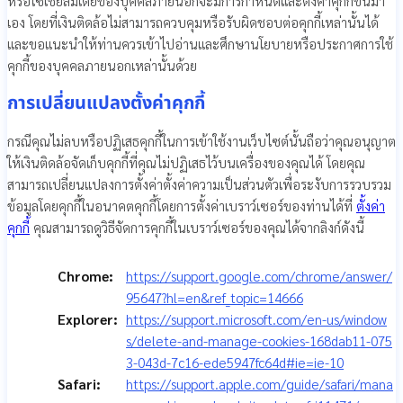
หรือโซเชียลมีเดียของบุคคลภายนอกจะมีการกำหนดและตั้งค่าคุกกี้ขึ้นมา
เอง โดยที่เงินติดล้อไม่สามารถควบคุมหรือรับผิดชอบต่อคุกกี้เหล่านั้นได้
และขอแนะนำให้ท่านควรเข้าไปอ่านและศึกษานโยบายหรือประกาศการใช้
คุกกี้ของบุคคลภายนอกเหล่านั้นด้วย
การเปลี่ยนแปลงตั้งค่าคุกกี้
กรณีคุณไม่ลบหรือปฏิเสธคุกกี้ในการเข้าใช้งานเว็บไซต์นั้นถือว่าคุณอนุญาต
ให้เงินติดล้อจัดเก็บคุกกี้ที่คุณไม่ปฏิเสธไว้บนเครื่องของคุณได้ โดยคุณ
สามารถเปลี่ยนแปลงการตั้งค่าตั้งค่าความเป็นส่วนตัวเพื่อระงับการรวบรวม
ข้อมูลโดยคุกกี้ในอนาคตคุกกี้โดยการตั้งค่าเบราว์เซอร์ของท่านได้ที่
ตั้งค่า
คุกกี้
คุณสามารถดูวิธีจัดการคุกกี้ในเบราว์เซอร์ของคุณได้จากลิงก์ดังนี้
Chrome:
https://support.google.com/chrome/answer/
95647?hl=en&ref_topic=14666
Explorer:
https://support.microsoft.com/en-us/window
s/delete-and-manage-cookies-168dab11-075
3-043d-7c16-ede5947fc64d#ie=ie-10
Safari:
https://support.apple.com/guide/safari/mana