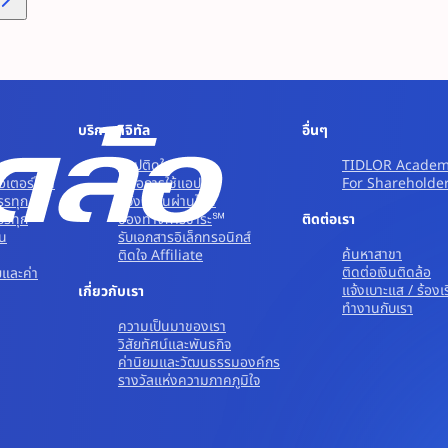
บริการดิจิทัล
อื่นๆ
๋ง - กระบะ
แอปติดใจ
TIDLOR Acade
อเตอร์ไซค์
คู่มือการใช้แอป
For Shareholde
รรทุก
แจ้งเตือนผ่านไลน์
บรรทุก
ช่องทางการชำระ
ติดต่อเรา
ิน
รับเอกสารอิเล็กทรอนิกส์
ค้นหาสาขา
ติดใจ Affiliate
ติดต่อเงินติดล้อ
ยและค่า
แจ้งเบาะแส / ร้องเ
เกี่ยวกับเรา
ทํางานกับเรา
ความเป็นมาของเรา
วิสัยทัศน์และพันธกิจ
ค่านิยมและวัฒนธรรมองค์กร
รางวัลแห่งความภาคภูมิใจ