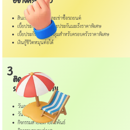
อย่างครอบครัว
สินเชื่อที่อยู่อาศัยและเช่าซื้อรถยนต์
เบี้ยประกันรถยนต์และประกันมะเร็งราคาพิเศษ
เบี้ยประกันสุขภาพกลุ่มสำหรับครอบครัวราคาพิเศษ
เงินกู้ชีวิตหมุนต่อได้
3
ติดความสุข
ระหว่างการทำงาน
วันลาวันเกิด
วันหยุดพักผ่อน
กิจกรรมสายใยสายสัมพันธ์