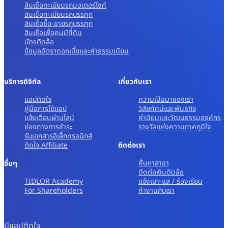
สินเชื่อทะเบียนรถมอเตอร์ไซค์
สินเชื่อทะเบียนรถบรรทุก
สินเชื่อซื้อ-ขายรถบรรทุก
สินเชื่อเพื่อคนมีที่ดิน
บัตรติดล้อ
ข้อมูลอัตราดอกเบี้ยและค่าธรรมเนียม
บริการดิจิทัล
เกี่ยวกับเรา
แอปติดใจ
ความเป็นมาของเรา
คู่มือการใช้แอป
วิสัยทัศน์และพันธกิจ
แจ้งเตือนผ่านไลน์
ค่านิยมและวัฒนธรรมองค์กร
ช่องทางการชำระ
รางวัลแห่งความภาคภูมิใจ
รับเอกสารอิเล็กทรอนิกส์
ติดใจ Affiliate
ติดต่อเรา
ค้นหาสาขา
อื่นๆ
ติดต่อเงินติดล้อ
TIDLOR Academy
แจ้งเบาะแส / ร้องเรียน
For Shareholders
ทํางานกับเรา
มีแอปติดใจ