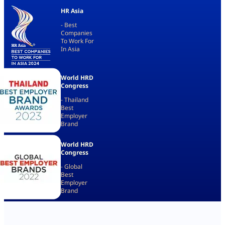
HR Asia
-
Best
Companies
To Work For
In Asia
World HRD
Congress
-
Thailand
Best
Employer
Brand
World HRD
Congress
-
Global
Best
Employer
Brand