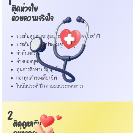
1
ติดห่วงใย
ด้วยความจริงใจ
ประกันสุขภาพกลุ่มและตรวจสุขภาพประจำปี
ประกันชีวิตและประกันอุบัติเหตุ
ค่าทันตกรรม
ค่าคลอดบุตร
ทุนการศึกษาปริญญาโท
กองทุนสำรองเลี้ยงชีพ
โบนัสประจำปี (ตามผลประกอบการ)
2
ติดดูแลกัน