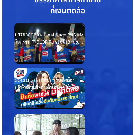
ที่เงินติดล้อ
บรรยากาศวัน Final Race 10.2KM
กิจกรรม TIDLOR Run10⁷ (3 ก.ย.
66)
11 กันยายน 2566
GOODJOBS [EP.5] "เงินติดล้อ"
บริษัทสินเชื่ออันดับหนึ่งของไทย!
20 เมษายน 2565
TIDLOR The Musical 2022