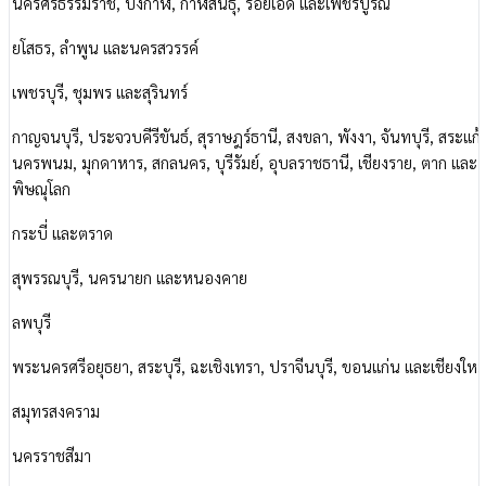
นครศรีธรรมราช, บึงกาฬ, กาฬสินธุ์, ร้อยเอ็ด และเพชรบูรณ์
ยโสธร, ลำพูน และนครสวรรค์
เพชรบุรี, ชุมพร และสุรินทร์
กาญจนบุรี, ประจวบคีรีขันธ์, สุราษฎร์ธานี, สงขลา, พังงา, จันทบุรี, สระแก้
นครพนม, มุกดาหาร, สกลนคร, บุรีรัมย์, อุบลราชธานี, เชียงราย, ตาก และ
พิษณุโลก
กระบี่ และตราด
สุพรรณบุรี, นครนายก และหนองคาย
ลพบุรี
พระนครศรีอยุธยา, สระบุรี, ฉะเชิงเทรา, ปราจีนบุรี, ขอนแก่น และเชียงใหม
สมุทรสงคราม
นครราชสีมา