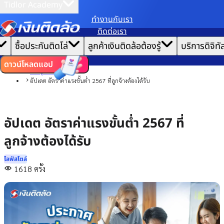
Tidlor Academy
ทํางานกับเรา
เราขอเก็บข้อมูลตาม
นโยบายการใช้คุกกี้
เพื่อมอบประสบการณ์การใช้งานเว็บไซต์ที่ดีที่สุดให้
ติดต่อเรา
คุณ
|
หน้าแรก
ซื้อประกันติดโล่
ลูกค้าเงินติดล้อต้องรู้
บริการดิจิทั
ตั้งค่าคุกกี้
ยอมรับคุกกี้ทั้งหมด
บทความ
ไลฟ์สไตล์
ดาวน์โหลดแอป
รอบรู้รอบตัว
อัปเดต อัตราค่าแรงขั้นต่ำ 2567 ที่ลูกจ้างต้องได้รับ
อัปเดต อัตราค่าแรงขั้นต่ำ 2567 ที่
ลูกจ้างต้องได้รับ
ไลฟ์สไตล์
1618
ครั้ง