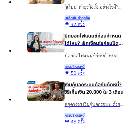
ให้เหมาะกับธุรกิจ
กู้เงินมาทำธุรกิจเริ่มอย่างไรดี?
แนะนำวิธีวางแผนเงินทุน เลือก
เคล็ดลับทําธุรกิจ
สินเชื่อให้เหมาะกับธุรกิจ พร้อม
32
ครั้ง
รู้จักสินเชื่อเงินติดล้อเพื่อเพิ่ม
ปิดยอดไฟแนนซ์ก่อนกำหนด
สภาพคล่องอย่างเหมาะสม
ได้ไหม? เช็กเงื่อนไขก่อนปิด
บัญชี
ปิดยอดไฟแนนซ์ก่อนกำหนด
ทำได้ไหม? รวมข้อดี ข้อควรเช็ก
การบริหารหนี้
และทางเลือกจัดการภาระรถยนต์
50
ครั้ง
กับเงินติดล้อ ให้เหมาะกับ
เงินกู้นอกระบบคือกับดักหนี้?
สถานการณ์ปัจจุบัน
วิธีเก็บเงิน 20,000 ใน 3 เดือน
หยุดวงจร เงินกู้นอกระบบ ด้วย
วิธีออมเงิน เผยเทคนิคเก็บเงิน
การบริหารหนี้
20,000 ใน 3 เดือน แม้รายได้ไม่
Top
46
ครั้ง
แน่นอน พร้อมทางออกแก้หนี้
5 สินเชื่อเพื่อการศึกษา กู้เงิน
อย่างยั่งยืนด้วยสินเชื่อทะเบียน