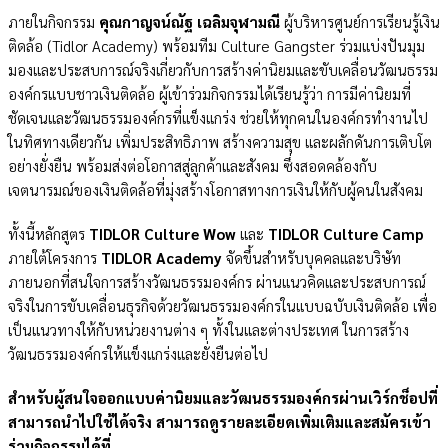
ภายในกิจกรรม
คุณกาญจน์ณัฐ เฉลิมจุฬามณี
ผู้บริหารศูนย์การเรียนรู้เงิน
ติดล้อ (Tidlor Academy) พร้อมทีม Culture Gangster ร่วมแบ่งปันมุม
มองและประสบการณ์จริงเกี่ยวกับการสร้างค่านิยมและขับเคลื่อนวัฒนธรรม
องค์กรแบบชาวเงินติดล้อ ผู้เข้าร่วมกิจกรรมได้เรียนรู้ว่า การมีค่านิยมที่
ชัดเจนและวัฒนธรรมองค์กรที่แข็งแกร่ง ช่วยให้ทุกคนในองค์กรทำงานไป
ในทิศทางเดียวกัน เพิ่มประสิทธิภาพ สร้างความสุข และผลักดันการเติบโต
อย่างยั่งยืน พร้อมส่งต่อโอกาสสู่ลูกค้าและสังคม ซึ่งสอดคล้องกับ
เจตนารมณ์ของเงินติดล้อที่มุ่งสร้างโอกาสทางการเงินให้กับผู้คนในสังคม
ทั้งนี้หลักสูตร
TIDLOR Culture Wow
และ
TIDLOR Culture Camp
ภายใต้โครงการ
TIDLOR Academy
จัดขึ้นสำหรับบุคคลและบริษัท
ภายนอกที่สนใจการสร้างวัฒนธรรมองค์กร ผ่านแนวคิดและประสบการณ์
จริงในการขับเคลื่อนธุรกิจด้วยวัฒนธรรมองค์กรในแบบฉบับเงินติดล้อ เพื่อ
เป็นแนวทางให้กับหน่วยงานต่าง ๆ ทั้งในและต่างประเทศ ในการสร้าง
วัฒนธรรมองค์กรให้แข็งแกร่งและยั่งยืนต่อไป
สำหรับผู้สนใจออกแบบค่านิยมและวัฒนธรรมองค์กรผ่านเวิร์กช็อปที่
สามารถนำไปใช้ได้จริง สามารถดูรายละเอียดเพิ่มเติมและสมัครเข้า
ร่วมกิจกรรมได้ที่