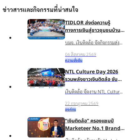
ข่าวสารและกิจกรรมที่น่าสนใจ
TIDLOR ส่งต่อความรู้
ทางการเงินสู่ชาวชุมชนบ้าน
น้ำใส จ.ร้อยเอ็ด เพื่อชีวิตหมุน
บมจ. เงินติดล้อ จัดกิจกรรมส่ง
ต่อได้
เสริมความรู้ทางการเงินใน
06 สิงหาคม 2569
โครงการ “นำความรู้สู่ชุมชน เพื่อ
ความยั่งยืน
ชีวิตหมุนต่อได้” ให้กับชาวบ้าน
NTL Culture Day 2026
ในชุมชนบ้านน้ำใส จ.ร้อยเอ็ด
รวมพลังชาวเงินติดล้อ ขับ
เคลื่อนองค์กรเติบโตอย่าง
เงินติดล้อ จัดงาน NTL Culture
ยั่งยืนด้วยวัฒนธรรมองค์กรที่
Day 2026 มอบรางวัลบุคคล
แข็งแกร่ง
22 กรกฎาคม 2569
ต้นแบบค่านิยมองค์กร ขับ
องค์กร
เคลื่อนธุรกิจเติบโตอย่างยั่งยืน
“เงินติดล้อ” ครองแชมป์
Marketeer No.1 Brand
2026 ตอกย้ำจุดยืน “ชีวิต