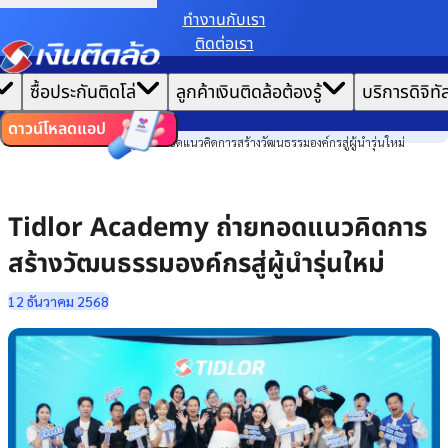
ทํางานกับเรา
ติดต่อเรา
เราขอเก็บข้อมูลตาม
นโยบายการใช้คุกกี้
เพื่อมอบประสบการณ์การใช้งานเว็บไซต์ที่ดีที่สุดให้
|
คุณ
หน้าแรก
ซื้อประกันติดโล่
ลูกค้าเงินติดล้อต้องรู้
บริการดิจิทั
ตั้งค่าคุกกี้
ยอมรับคุกกี้ทั้งหมด
ข่าวสาร
ไทย
EN
องค์กร
ดาวน์โหลดแอป
Tidlor Academy ถ่ายทอดแนวคิดการสร้างวัฒนธรรมองค์กรสู่ผู้นำรุ่นใหม่
Tidlor Academy ถ่ายทอดแนวคิดการ
สร้างวัฒนธรรมองค์กรสู่ผู้นำรุ่นใหม่
12 ธันวาคม 2568