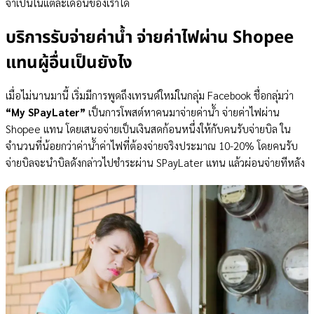
จำเป็นในแต่ละเดือนของเราได้
บริการรับจ่ายค่าน้ำ จ่ายค่าไฟผ่าน Shopee
แทนผู้อื่นเป็นยังไง
เมื่อไม่นานมานี้ เริ่มมีการพูดถึงเทรนด์ใหม่ในกลุ่ม Facebook ชื่อกลุ่มว่า
“My SPayLater”
เป็นการโพสต์หาคนมาจ่ายค่าน้ำ จ่ายค่าไฟผ่าน
Shopee แทน โดยเสนอจ่ายเป็นเงินสดก้อนหนึ่งให้กับคนรับจ่ายบิล ใน
จำนวนที่น้อยกว่าค่าน้ำค่าไฟที่ต้องจ่ายจริงประมาณ 10-20% โดยคนรับ
จ่ายบิลจะนำบิลดังกล่าวไปชำระผ่าน SPayLater แทน แล้วผ่อนจ่ายทีหลัง