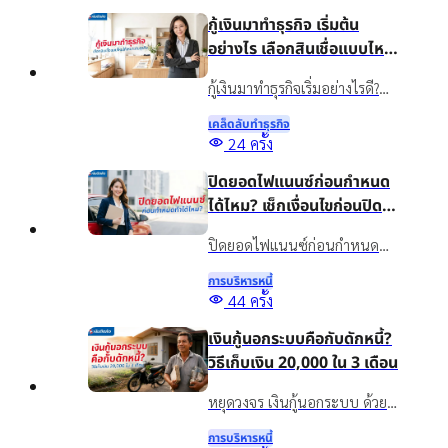
กู้เงินมาทำธุรกิจ เริ่มต้น
อย่างไร เลือกสินเชื่อแบบไหน
ให้เหมาะกับธุรกิจ
กู้เงินมาทำธุรกิจเริ่มอย่างไรดี?
แนะนำวิธีวางแผนเงินทุน เลือก
เคล็ดลับทําธุรกิจ
สินเชื่อให้เหมาะกับธุรกิจ พร้อม
24
ครั้ง
รู้จักสินเชื่อเงินติดล้อเพื่อเพิ่ม
ปิดยอดไฟแนนซ์ก่อนกำหนด
สภาพคล่องอย่างเหมาะสม
ได้ไหม? เช็กเงื่อนไขก่อนปิด
บัญชี
ปิดยอดไฟแนนซ์ก่อนกำหนด
ทำได้ไหม? รวมข้อดี ข้อควรเช็ก
การบริหารหนี้
และทางเลือกจัดการภาระรถยนต์
44
ครั้ง
กับเงินติดล้อ ให้เหมาะกับ
เงินกู้นอกระบบคือกับดักหนี้?
สถานการณ์ปัจจุบัน
วิธีเก็บเงิน 20,000 ใน 3 เดือน
หยุดวงจร เงินกู้นอกระบบ ด้วย
วิธีออมเงิน เผยเทคนิคเก็บเงิน
การบริหารหนี้