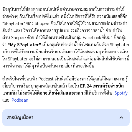
ปัจจุบันเราใช้ช่องทางออนไลน์เพื่ออำนวยความสะดวกในการชำระค่าใช้
จ่ายต่างๆ กันเป็นเรื่องปกติไปแล้ว หนึ่งในบริการที่ได้รับความนิยมเลยก็คือ
"SPayLater" ของ Shopee ซึ่งเปิดโอกาสให้ผู้ใช้งานสามารถผ่อนชำระค่า
สินค้า และบริการได้หลากหลายรูปแบบ รวมถึงการจ่ายค่าน้ำ จ่ายค่าไฟ
ผ่าน Shopee ด้วย ทำให้เกิดเทรนด์ใหม่ในกลุ่ม Facebook ขึ้นมา ชื่อกลุ่ม
ว่า
“My SPayLater”
เป็นกลุ่มรับจ่ายค่าน้ำค่าไฟแทนกันด้วย SPayLater
บริการที่ได้รับความนิยมสำหรับคนต้องการใช้เงินสดด่วนๆ เนื่องจากวงเงิน
ใน SPayLater จะไม่สามารถถอนเป็นเงินสดได้ แต่ก่อนตัดสินใจใช้บริการนี้
ควรพิจารณาให้ดีๆ เพื่อป้องกันความเสี่ยงที่อาจเกิดขึ้น
สำหรับใครที่ชอบฟัง Podcast เงินติดล้อมีช่องทางให้คุณได้ติดตามความรู้
เกี่ยวกับการเงินสนุกสุดเพลิดเพลินแล้ว โดยใน
EP.24 เทรนด์รับจ่ายบิล
แทนกัน ไม่ระวังให้ดีอาจเสียทั้งเงินและเวลา
มีให้บริการทั้งใน
Spotify
และ
Podbean
สารบัญเนื้อหา
ผู้ดำเนินรายการ
SPayLater คืออะไร