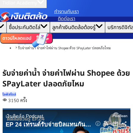
Tidlor Academy
ทํางานกับเรา
เราขอเก็บข้อมูลตาม
นโยบายการใช้คุกกี้
เพื่อมอบประสบการณ์การใช้งานเว็บไซต์ที่ดีที่สุดให้
ติดต่อเรา
คุณ
|
หน้าแรก
ซื้อประกันติดโล่
ลูกค้าเงินติดล้อต้องรู้
บริการดิจิทั
ตั้งค่าคุกกี้
ยอมรับคุกกี้ทั้งหมด
บทความ
ไลฟ์สไตล์
ดาวน์โหลดแอป
รอบรู้รอบตัว
รับจ่ายค่าน้ำ จ่ายค่าไฟผ่าน Shopee ด้วย SPayLater ปลอดภัยไหม
รับจ่ายค่าน้ำ จ่ายค่าไฟผ่าน Shopee ด้วย
SPayLater ปลอดภัยไหม
ไลฟ์สไตล์
3150
ครั้ง