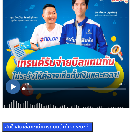
สนใจสินเชื่อทะเบียนรถยนต์เก๋ง-กระบะ