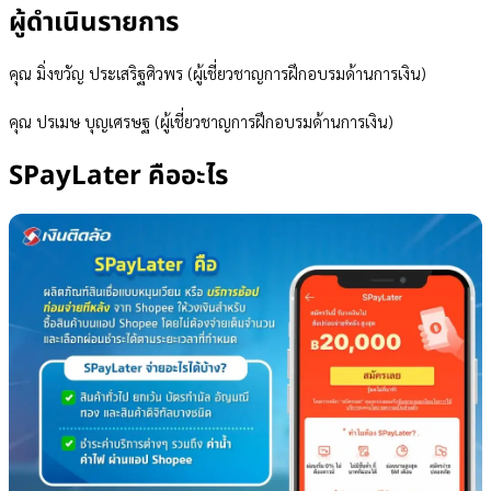
ผู้ดำเนินรายการ
SPayLater จ่ายอะไรได้บ้าง
บริการรับจ่ายค่าน้ำ จ่ายค่าไฟผ่าน Shopee แทนผู้อื่นเป็นยังไง
ความเสี่ยงของบริการรับจ่ายค่าน้ำ จ่ายค่าไฟผ่าน Shopee
คุณ มิ่งขวัญ ประเสริฐศิวพร (ผู้เชี่ยวชาญการฝึกอบรมด้านการเงิน)
สรุป เทรนด์รับจ่ายค่าน้ำ ค่าไฟแทนกันด้วย SPayLater
คุณ ปรเมษ บุญเศรษฐ (ผู้เชี่ยวชาญการฝึกอบรมด้านการเงิน)
SPayLater คืออะไร