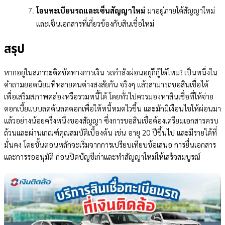
โอนทะเบียนรถและเซ็นสัญญาใหม่
มาอยู่ภายใต้สัญญาใหม่
และเซ็นเอกสารที่เกี่ยวข้องกับสินเชื่อใหม่
สรุป
หากอยู่ในสภาวะติดขัดทางการเงิน รถกำลังผ่อนอยู่ก็กู้ได้ไหม? เป็นหนึ่งใน
คำถามยอดนิยมที่หลายคนต่างสงสัยกัน จริงๆ แล้วสามารถขอสินเชื่อได้
เพื่อเสริมสภาพคล่องหรือรวมหนี้ได้ โดยทั่วไปควรมองหาสินเชื่อที่ให้จ่าย
ดอกเบี้ยแบบลดต้นลดดอกเพื่อให้หนี้หมดไวขึ้น และมักมีเงื่อนไขให้ผ่อนมา
แล้วอย่างน้อยครึ่งหนึ่งของสัญญา ซึ่งการขอสินเชื่อต้องเตรียมเอกสารครบ
ถ้วนและผ่านเกณฑ์คุณสมบัติเบื้องต้น เช่น อายุ 20 ปีขึ้นไป และมีรายได้ที่
มั่นคง โดยขั้นตอนหลักจะเริ่มจากการเปรียบเทียบข้อเสนอ การยื่นเอกสาร
และการรออนุมัติ ก่อนปิดบัญชีเก่าและทำสัญญาใหม่ให้เสร็จสมบูรณ์