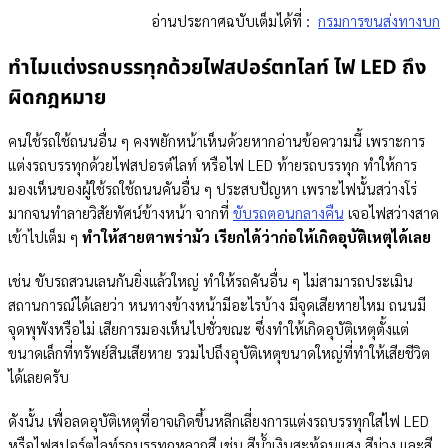
อ่านประกาศฉบับเต็มได้ที่ :
กรมการขนส่งทางบก
ทำไมแต่งรถบรรทุกด้วยไฟสปอร์ตทไลท์ ไฟ LED ถึง
ผิดกฎหมาย
คนใช้รถใช้ถนนอื่น ๆ คงพยักหน้าเห็นด้วยหากอ่านข้อความนี้ เพราะการ
แต่งรถบรรทุกด้วยไฟสปอรต์ไลท์ หรือไฟ LED ท้ายรถบรรทุก ทำให้การ
มองเห็นของผู้ใช้รถใช้ถนนคันอื่น ๆ ประสบปัญหา เพราะไฟนั้นสว่างโร่
มากจนทำลายวิสัยทัศน์ข้างหน้า จากที่
ขับรถตอนกลางคืน
เจอไฟสว่างสาด
เข้าไปเต็ม ๆ
ทำให้สายตาพร่ามัว เรียกได้ว่าก่อให้เกิดอุบัติเหตุได้เลย
เช่น ขับรถสวนเลนกันยิ่งแล้วใหญ่ ทำให้รถคันอื่น ๆ ไม่สามารถประเมิน
สถานการณ์ได้เลยว่า หนทางข้างหน้ามีอะไรบ้าง มีจุดเสียหายไหม ถนนมี
จุดพุพังหรือไม่ เสียการมองเห็นไปชั่วขณะ ซึ่งทำให้เกิดอุบัติเหตุตั้งแต่
ขนาดเล็กที่ทรัพย์สินเสียหาย รวมไปถึงอุบัติเหตุขนาดใหญ่ที่ทำให้เสียชีวิต
ได้เลยครับ
ดังนั้น เพื่อลดอุบัติเหตุที่อาจเกิดขึ้นหลีกเลี่ยงการแต่งรถบรรทุกใส่ไฟ LED
หรือไฟสปอร์ตไลท์รถบรรทุกหลากสี เช่น สีน้ำเงินสะท้อนแสง สีม่วง และสี