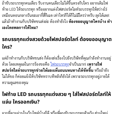
ถ้าขับรถบรรทุกคนเดียว รับงานคนเดียวไม่ได้ขึ้นตรงกับใคร อยากเติมไฟ
ท้าย LED ให้รถบรรทุก หรืออยากแต่งไฟสปอร์ตไลท์รถบรรทุกให้สว่างโร่
เหมือนตอนกลางวันจะเอากี่สี่กีเฉด เท่าไหร่ก็ได้ก็ไม่มีใครว่าครับ ลุยได้เลย!
แล้วถ้าทำงานกับบริษัทขนส่งล่ะ ต้องทำยังไง
ต้องขออนุญาตใครบ้าง ทำ
เองโดยพลการได้ไหม?
รถบรรทุกแต่งสวยด้วยไฟสปอร์ตไลท์ ต้องขออนุญาต
ใคร?
แต่ถ้าทำงานกับบริษัทขนส่ง ก็ต้องส่งเรื่องไปยังบริษัทที่คุณกำลังทำงานอยู่
ด้วย โดยเหตุผลในการร้องขอคือ
ไฟรถบรรทุก
จำเป็นมาก!
เพราะไฟ
สปอร์ตไลท์รถบรรทุกช่วยให้มองเห็นถนนหนทางได้ชัดขึ้น
หรือถ้ายัง
ไม่ได้ขอ ก็ค่อยแจ้งให้บริษัททราบทีหลังก็ยังได้ เพราะรถบรรทุกอยู่ภายใต้
ความดูแลของคุณ
ไฟท้าย LED รถบรรทุกแต่งสวย ๆ ใส่ไฟสปอร์ตไลท์ให้
แจ่ม ใครออกเงิน?
จากที่ตามอ่านในเว็บไซต์บ้างก็ดี หรือพี่คนขับรถบรรทุกตัวจริง ส่วนใหญ่