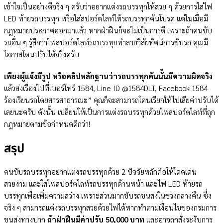
เข้าใจเป็นอย่างดีจริง ๆ ครับว่าอยากแต่งรถบรรทุกให้สวย ๆ ด้วยการใส่ไฟ
LED ท้ายรถบรรทุก หรือใส่สปอร์ตไลท์ให้รถบรรทุกคันโปรด แต่ในเมื่อมี
กฎหมายประกาศออกมาแล้ว หากฝ่าฝืนก็จะไม่เป็นการดี เพราะถ้าคนขับ
รถอื่น ๆ รู้สึกว่าไฟสปอร์ตไลท์รถบรรทุกทำลายวิสัยทัศน์การขับรถ คุณมี
โอกาสโดนปรับได้จริงครับ
เพียงผู้แจ้งมีรูป หรือคลิปหลักฐานว่ารถบรรทุกคันนั้นมีความผิดจริง
แล้วส่งเรื่องไปที่เบอร์โทร์ 1584, Line ID @1584DLT, Facebook 1584
ร้องเรียนรถโดยสารสาธารณะ” คุณก็จะสามารถโดนเรียกให้ไปเสียค่าปรับได้
เลยนะครับ ดังนั้น เปลี่ยนให้เป็นการแต่งรถบรรทุกด้วยไฟสปอร์ตไลท์ที่ถูก
กฎหมายตามข้อกำหนดดีกว่า!
สรุป
คนขับรถบรรทุกอยากแต่งรถบรรทุกด้วย 2 ปัจจัยหลักคือให้โดดเด่น
สวยงาม และใส่ไฟสปอร์ตไลท์รถบรรทุกด้านหน้า และไฟ LED ท้ายรถ
บรรทุกเพื่อเพิ่มความสว่าง เพราะส่วนมากขับรถขนส่งในช่วงกลางคืน ซึ่ง
จริง ๆ สามารถแต่งรถบรรทุกสวยด้วยไฟได้หากทำตามเงื่อนไขของกรมการ
ขนส่งทางบาก
ถ้าฝ่าฝืนมีค่าปรับ 50,000 บาท
และอาจถูกสั่งระงับการ