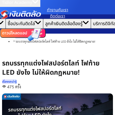
Tidlor Academy
ทํางานกับเรา
เราขอเก็บข้อมูลตาม
นโยบายการใช้คุกกี้
เพื่อมอบประสบการณ์การใช้งานเว็บไซต์ที่ดีที่สุดให้
ติดต่อเรา
คุณ
|
หน้าแรก
ซื้อประกันติดโล่
ลูกค้าเงินติดล้อต้องรู้
บริการดิจิทั
ตั้งค่าคุกกี้
ยอมรับคุกกี้ทั้งหมด
บทความ
เรื่องรถน่ารู้
ดาวน์โหลดแอป
รถบรรทุก
รถบรรทุกแต่งไฟสปอร์ตไลท์ ไฟท้าย LED ยังไง ไม่ให้ผิดกฎหมาย!
รถบรรทุกแต่งไฟสปอร์ตไลท์ ไฟท้าย
LED ยังไง ไม่ให้ผิดกฎหมาย!
เรื่องรถน่ารู้
475
ครั้ง