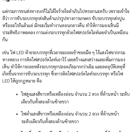
แต่กรมการขนส่งทางบกก็ไม่ได้ใจร้ายใจดำเกินไปหรอกนะครับ เพราะเข้าใจ
ดีว่า การขับรถบรรทุกส่งสินค้าแปรรูปทางการเกษตร ขับรถบรรทุกส่งปูน
หรืออะไรก็แล้วแต่ มักจะเริ่มทำงานตอนกลางคืน ทำให้การมองเห็นมี
ประสิทธิภาพลดลง การแต่งรถบรรทุกด้วยไฟสปอร์ตไลท์เลยจำเป็นเหมือน
กัน
เช่น ไฟ LED ท้ายรถบรรทุกที่เวลาจะถอยเข้าซอยมืด ๆ ไร้แสงไฟจากกรม
ทางหลวง การติดไฟสปอร์ตไลท์เอาไว้ เลยสร้างแสงสว่างและเพิ่มการมอง
เห็น ทำให้การถอยหลังรถบรรทุกปลอดภัยมากกว่าเดิม และลดอุบัติเหตุที่
เกิดขึ้นจากการขับรถบรรทุก ซึ่งการติดไฟสปอร์ตไลท์รถบรรทุก หรือไฟ
LED ให้ถูกกฎหมาย คือ
ไฟสูงแสงสีขาวหรือเหลืองอ่อน จำนวน 2 ดวง ที่ด้านหน้า ระดับ
เดียวกันทั้งสองด้านซ้ายขวา
ไฟต่ำแสงสีขาวหรือเหลืองอ่อน จำนวน 2 ดวง ที่ด้านหน้า
ระดับเดียวกันทั้งสองด้านซ้ายขวา