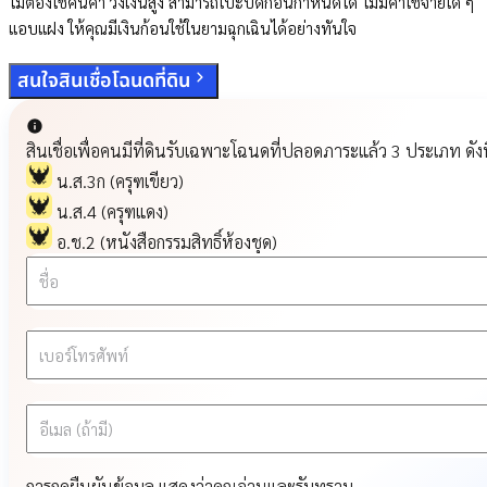
ไม่ต้องใช้คนค้ำ วงเงินสูง สามารถโปะปิดก่อนกำหนดได้ ไม่มีค่าใช้จ่ายใด ๆ
แอบแฝง ให้คุณมีเงินก้อนใช้ในยามฉุกเฉินได้อย่างทันใจ
สนใจสินเชื่อโฉนดที่ดิน
สินเชื่อเพื่อคนมีที่ดินรับเฉพาะโฉนดที่ปลอดภาระแล้ว 3 ประเภท ดังน
น.ส.3ก (ครุฑเขียว)
น.ส.4 (ครุฑแดง)
อ.ช.2 (หนังสือกรรมสิทธิ์ห้องชุด)
ชื่อ
เบอร์โทรศัพท์
อีเมล (ถ้ามี)
การกดยืนยันข้อมูล แสดงว่าคุณอ่านและรับทราบ