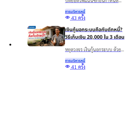
ปิดยอดไฟแนนซ์ก่อนกำหนด
ทำได้ไหม? รวมข้อดี ข้อควรเช็ก
การบริหารหนี้
และทางเลือกจัดการภาระรถยนต์
43
ครั้ง
กับเงินติดล้อ ให้เหมาะกับ
เงินกู้นอกระบบคือกับดักหนี้?
สถานการณ์ปัจจุบัน
วิธีเก็บเงิน 20,000 ใน 3 เดือน
หยุดวงจร เงินกู้นอกระบบ ด้วย
วิธีออมเงิน เผยเทคนิคเก็บเงิน
การบริหารหนี้
20,000 ใน 3 เดือน แม้รายได้ไม่
Top
41
ครั้ง
แน่นอน พร้อมทางออกแก้หนี้
5 สินเชื่อเพื่อการศึกษา กู้เงิน
อย่างยั่งยืนด้วยสินเชื่อทะเบียน
เพื่อเรียน จ่ายค่าเทอม มีช่อง
รถ
ทางไหนบ้าง?
รู้จักสินเชื่อเพื่อการศึกษาคืออะไร
พร้อมรวมแหล่งขอสินเชื่อเพื่อ
การบริหารหนี้
การศึกษา กู้เงินเพื่อเรียน จ่ายค่า
1798
ครั้ง
เทอม และทางเลือกเสริมสภาพ
คล่องสำหรับผู้ปกครอง
อ่านบทความอื่นๆ เพิ่มเติม
ยืนยันข้อมูล