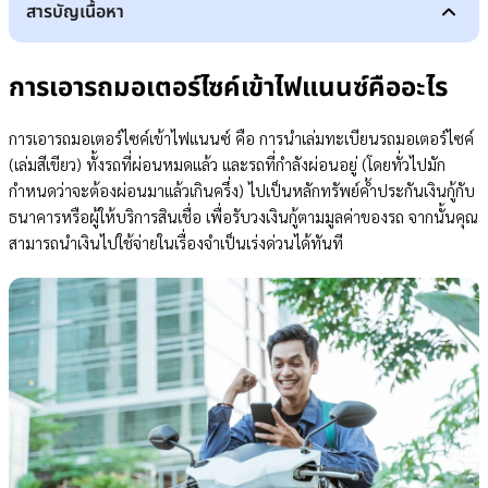
สารบัญเนื้อหา
การเอารถมอเตอร์ไซค์เข้าไฟแนนซ์คืออะไร
ข้อดีของการเอารถมอเตอร์ไซค์เข้าไฟแนนซ์
การเอารถมอเตอร์ไซค์เข้าไฟแนนซ์คืออะไร
ปัจจัยที่มีผลต่อวงเงินจัดไฟแนนซ์มอเตอร์ไซค์
อยากเช็คยอดจัดไฟแนนซ์มอเตอร์ไซค์ต้องทำยังไง
สิ่งที่ต้องเตรียมเพื่อเช็คยอดจัดไฟแนนซ์มอเตอร์ไซค์
การเอารถมอเตอร์ไซค์เข้าไฟแนนซ์ คือ การนำเล่มทะเบียนรถมอเตอร์ไซค์
ขั้นตอนเช็คยอดจัดไฟแนนซ์มอเตอร์ไซค์ง่ายๆ
(เล่มสีเขียว) ทั้งรถที่ผ่อนหมดแล้ว และรถที่กำลังผ่อนอยู่ (โดยทั่วไปมัก
รถมอเตอร์ไซค์เก่าเอาเข้าไฟแนนซ์ได้ไหม เงินติดล้อสรุปให้
กำหนดว่าจะต้องผ่อนมาแล้วเกินครึ่ง) ไปเป็นหลักทรัพย์ค้ำประกันเงินกู้กับ
สรุป เช็คยอดจัดไฟแนนซ์มอเตอร์ไซค์ก่อนขอสินเชื่อ
ธนาคารหรือผู้ให้บริการสินเชื่อ เพื่อรับวงเงินกู้ตามมูลค่าของรถ จากนั้นคุณ
สามารถนำเงินไปใช้จ่ายในเรื่องจำเป็นเร่งด่วนได้ทันที