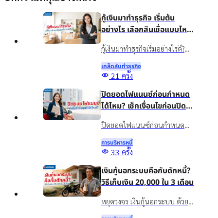
กู้เงินมาทำธุรกิจ เริ่มต้น
อย่างไร เลือกสินเชื่อแบบไหน
ให้เหมาะกับธุรกิจ
กู้เงินมาทำธุรกิจเริ่มอย่างไรดี?
แนะนำวิธีวางแผนเงินทุน เลือก
เคล็ดลับทําธุรกิจ
สินเชื่อให้เหมาะกับธุรกิจ พร้อม
21
ครั้ง
รู้จักสินเชื่อเงินติดล้อเพื่อเพิ่ม
ปิดยอดไฟแนนซ์ก่อนกำหนด
สภาพคล่องอย่างเหมาะสม
ได้ไหม? เช็กเงื่อนไขก่อนปิด
บัญชี
ปิดยอดไฟแนนซ์ก่อนกำหนด
ทำได้ไหม? รวมข้อดี ข้อควรเช็ก
การบริหารหนี้
และทางเลือกจัดการภาระรถยนต์
33
ครั้ง
กับเงินติดล้อ ให้เหมาะกับ
เงินกู้นอกระบบคือกับดักหนี้?
สถานการณ์ปัจจุบัน
วิธีเก็บเงิน 20,000 ใน 3 เดือน
หยุดวงจร เงินกู้นอกระบบ ด้วย
วิธีออมเงิน เผยเทคนิคเก็บเงิน