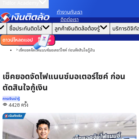
Tidlor Academy
ทํางานกับเรา
เราขอเก็บข้อมูลตาม
นโยบายการใช้คุกกี้
เพื่อมอบประสบการณ์การใช้งานเว็บไซต์ที่ดีที่สุดให้
ติดต่อเรา
คุณ
|
หน้าแรก
ซื้อประกันติดโล่
ลูกค้าเงินติดล้อต้องรู้
บริการดิจิทั
ตั้งค่าคุกกี้
ยอมรับคุกกี้ทั้งหมด
บทความ
การเงินน่ารู้
ดาวน์โหลดแอป
การบริหารหนี้
เช็คยอดจัดไฟแนนซ์มอเตอร์ไซค์ ก่อนตัดสินใจกู้เงิน
เช็คยอดจัดไฟแนนซ์มอเตอร์ไซค์ ก่อน
ตัดสินใจกู้เงิน
การเงินน่ารู้
4428
ครั้ง