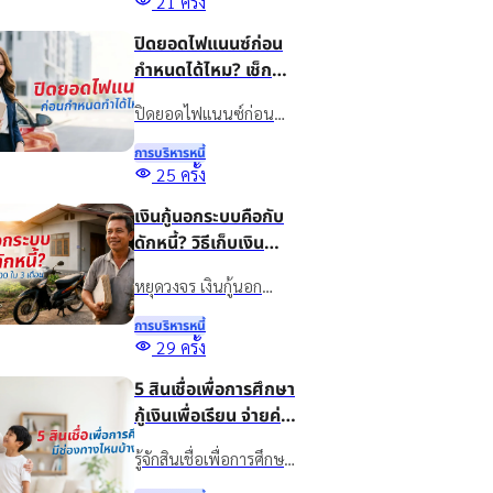
21
ครั้ง
เชื่อให้เหมาะกับธุรกิจ
ปิดยอดไฟแนนซ์ก่อน
พร้อมรู้จักสินเชื่อเงินติด
กำหนดได้ไหม? เช็ก
ล้อเพื่อเพิ่มสภาพคล่อง
เงื่อนไขก่อนปิดบัญชี
อย่างเหมาะสม
ปิดยอดไฟแนนซ์ก่อน
กำหนดทำได้ไหม? รวม
การบริหารหนี้
ข้อดี ข้อควรเช็ก และทาง
25
ครั้ง
เลือกจัดการภาระรถยนต์
เงินกู้นอกระบบคือกับ
กับเงินติดล้อ ให้เหมาะกับ
ดักหนี้? วิธีเก็บเงิน
สถานการณ์ปัจจุบัน
20,000 ใน 3 เดือน
หยุดวงจร เงินกู้นอก
ระบบ ด้วยวิธีออมเงิน
การบริหารหนี้
เผยเทคนิคเก็บเงิน
29
ครั้ง
20,000 ใน 3 เดือน แม้
5 สินเชื่อเพื่อการศึกษา
รายได้ไม่แน่นอน พร้อม
กู้เงินเพื่อเรียน จ่ายค่า
ทางออกแก้หนี้อย่างยั่งยืน
เทอม มีช่องทางไหน
ด้วยสินเชื่อทะเบียนรถ
รู้จักสินเชื่อเพื่อการศึกษา
บ้าง?
คืออะไร พร้อมรวมแหล่ง