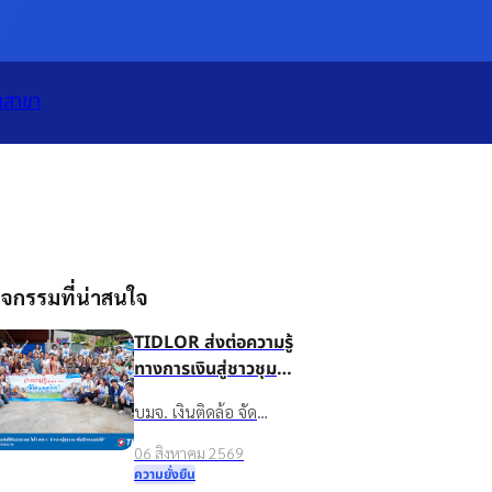
เปิดแอป
ทั้งหมด
าสาขา
จกรรมที่น่าสนใจ
TIDLOR ส่งต่อความรู้
ทางการเงินสู่ชาวชุมชน
บ้านน้ำใส จ.ร้อยเอ็ด
บมจ. เงินติดล้อ จัด
เพื่อชีวิตหมุนต่อได้
กิจกรรมส่งเสริมความรู้
06 สิงหาคม 2569
ทางการเงินในโครงการ
ความยั่งยืน
“นำความรู้สู่ชุมชน เพื่อ