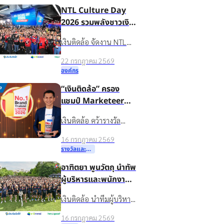
NTL Culture Day
ชีวิตหมุนต่อได้” ให้กับ
2026 รวมพลังชาวเงิน
ชาวบ้านในชุมชนบ้านน้ำ
ติดล้อ ขับเคลื่อน
ใส จ.ร้อยเอ็ด
เงินติดล้อ จัดงาน NTL
องค์กรเติบโตอย่าง
Culture Day 2026 มอบ
ยั่งยืนด้วยวัฒนธรรม
22 กรกฎาคม 2569
รางวัลบุคคลต้นแบบค่า
องค์กรที่แข็งแกร่ง
องค์กร
นิยมองค์กร ขับเคลื่อน
“เงินติดล้อ” ครอง
ธุรกิจเติบโตอย่างยั่งยืน
แชมป์ Marketeer
No.1 Brand 2026
เงินติดล้อ คว้ารางวัล
ตอกย้ำจุดยืน “ชีวิต
Marketeer No.1 Brand
หมุนต่อได้” ที่ครองใจผู้
16 กรกฎาคม 2569
2026 หมวดสินเชื่อ
บริโภค 3 ปีซ้อน
รางวัลและความสำเร็จ
ทะเบียนรถ 3 ปีซ้อน
อาฑิตยา พูนวัตถุ นำทัพ
ตอกย้ำแบรนด์ในใจผู้
ผู้บริหารและพนักงาน
บริโภคที่ช่วยให้ชีวิตหมุน
กว่าพันชีวิต ลุย
ต่อได้
เงินติดล้อ นำทีมผู้บริหาร
กิจกรรม TIDLOR
และพนักงานกว่า 1,000
Run Keep Going
16 กรกฎาคม 2569
คน ร่วมกิจกรรม TIDLOR