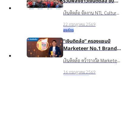
รวมพลังชาวเงินติดล้อ ขับ
เคลื่อนองค์กรเติบโตอย่าง
เงินติดล้อ จัดงาน NTL Culture
ยั่งยืนด้วยวัฒนธรรมองค์กรที่
Day 2026 มอบรางวัลบุคคล
แข็งแกร่ง
22 กรกฎาคม 2569
ต้นแบบค่านิยมองค์กร ขับ
องค์กร
เคลื่อนธุรกิจเติบโตอย่างยั่งยืน
“เงินติดล้อ” ครองแชมป์
Marketeer No.1 Brand
2026 ตอกย้ำจุดยืน “ชีวิต
เงินติดล้อ คว้ารางวัล Marketeer
หมุนต่อได้” ที่ครองใจผู้บริโภค
Top
No.1 Brand 2026 หมวดสินเชื่อ
3 ปีซ้อน
16 กรกฎาคม 2569
ทะเบียนรถ 3 ปีซ้อน ตอกย้ำ
รางวัลและความสำเร็จ
แบรนด์ในใจผู้บริโภคที่ช่วยให้
อาฑิตยา พูนวัตถุ นำทัพผู้
ชีวิตหมุนต่อได้
บริหารและพนักงานกว่าพัน
ชีวิต ลุยกิจกรรม TIDLOR
เงินติดล้อ นำทีมผู้บริหารและ
Run Keep Going เสริม
พนักงานกว่า 1,000 คน ร่วม
Well-being เตรียมความ
16 กรกฎาคม 2569
กิจกรรม TIDLOR Run Keep
พร้อมรับการเติบโตในก้าวต่อ
องค์กร
Going 2026 มุ่งส่งเสริม Well-
ไป