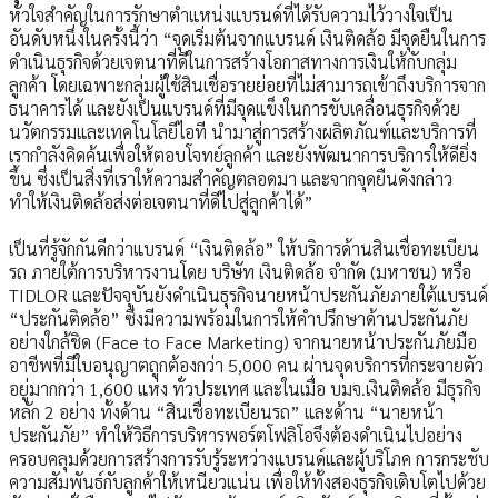
หัวใจสำคัญในการรักษาตำแหน่งแบรนด์ที่ได้รับความไว้วางใจเป็น
อันดับหนึ่งในครั้งนี้ว่า “จุดเริ่มต้นจากแบรนด์ เงินติดล้อ มีจุดยืนในการ
ดำเนินธุรกิจด้วยเจตนาที่ดีในการสร้างโอกาสทางการเงินให้กับกลุ่ม
ลูกค้า โดยเฉพาะกลุ่มผู้ใช้สินเชื่อรายย่อยที่ไม่สามารถเข้าถึงบริการจาก
ธนาคารได้ และยังเป็นแบรนด์ที่มีจุดแข็งในการขับเคลื่อนธุรกิจด้วย
นวัตกรรมและเทคโนโลยีไอที นำมาสู่การสร้างผลิตภัณฑ์และบริการที่
เรากำลังคิดค้นเพื่อให้ตอบโจทย์ลูกค้า และยังพัฒนาการบริการให้ดียิ่ง
ขึ้น ซึ่งเป็นสิ่งที่เราให้ความสำคัญตลอดมา และจากจุดยืนดังกล่าว
ทำให้เงินติดล้อส่งต่อเจตนาที่ดีไปสู่ลูกค้าได้”
เป็นที่รู้จักกันดีกว่าแบรนด์ “เงินติดล้อ” ให้บริการด้านสินเชื่อทะเบียน
รถ ภายใต้การบริหารงานโดย บริษัท เงินติดล้อ จำกัด (มหาชน) หรือ
TIDLOR และปัจจุบันยังดำเนินธุรกิจนายหน้าประกันภัยภายใต้แบรนด์
“ประกันติดล้อ” ซึ่งมีความพร้อมในการให้คำปรึกษาด้านประกันภัย
อย่างใกล้ชิด (Face to Face Marketing) จากนายหน้าประกันภัยมือ
อาชีพที่มีใบอนุญาตถูกต้องกว่า 5,000 คน ผ่านจุดบริการที่กระจายตัว
อยู่มากกว่า 1,600 แห่ง ทั่วประเทศ และในเมื่อ บมจ.เงินติดล้อ มีธุรกิจ
หลัก 2 อย่าง ทั้งด้าน “สินเชื่อทะเบียนรถ” และด้าน “นายหน้า
ประกันภัย” ทำให้วิธีการบริหารพอร์ตโฟลิโอจึงต้องดำเนินไปอย่าง
ครอบคลุมด้วยการสร้างการรับรู้ระหว่างแบรนด์และผู้บริโภค การกระชับ
ความสัมพันธ์กับลูกค้าให้เหนียวแน่น เพื่อให้ทั้งสองธุรกิจเติบโตไปด้วย