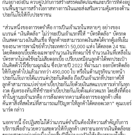
กันอย่างยั่งยืน ควบคู่ไปกับการสร้างสรรค์ผลิตภัณฑ์และบริการที่ตั้งอยู่
บนพื้นฐานการสร้างโอกาสทางการเงินและส่งเสริมความคุ้มครองด้าน
ประกันภัยให้กับประชาชน
“ส่วนหนึ่งของการจดจำคือ การเป็นเจ้าแรกในหลายๆ อย่างของ
แบรนด์ “เงินติดล้อ” ไม่ว่าจะเป็นเจ้าแรกที่ให้ “บัตรติดล้อ” บัตรกด
เงินสดตามวงเงินสินเชื่อ ที่ลูกค้าจะสามารถกดเงินสดได้จากตู้เอทีเอ็ม
ของธนาคารพาณิชย์ทั่วประเทศกว่า 50,000 แห่ง ได้ตลอด 24 ชม.
โดยคิดดอกเบี้ยเพียงเฉพาะจำนวนเงินที่กดมาใช้ จำนวนเงินที่เหลือใน
บัตรหากไม่กดใช้จะไม่เสียดอกเบี้ย เปรียบเหมือนลูกค้าได้พกประเป๋า
เงินติดตัวไว้ใช้ยามฉุกเฉิน ซึ่งปลายปี 2022 ที่ผ่านมา ออกบัตรติดล้อ
ให้กับลูกค้าไปแล้วมากกว่า 490,000 ใบ หรือในด้านธุรกิจนายหน้า
ประกันภัยภายใต้แบรนด์ประกันติดล้อ ถือเป็นเจ้าแรกที่ประกาศให้
ลูกค้าสามารถแบ่งจ่ายค่าเบี้ยประกันภัยด้วยเงินสดแบบหารเท่ากันทุก
งวด คุ้มครองทันทีที่ชำระค่าเบี้ยประกันภัยตั้งแต่งวดแรก โดยสิ่งที่ต้อง
ทำในฐานะเจ้าแรกคือ การสังเกตจากความต้องการของลูกค้า เพื่อ
ค้นหาสิ่งที่สดใหม่ที่สามารถแก้ปัญหาให้ลูกค้าได้ตลอดเวลา” คุณเบอร์
นาร์ด กล่าว
นอกจากนี้ ยังปฏิเสธไม่ได้ว่าแบรนด์จำเป็นต้องให้ความสำคัญกับการ
บริการเพื่ออำนวยความสะดวกให้กับลูกค้า เพราะนอกจากเงินติดล้อจะ
ขยายสาขาอย่างต่อเนื่องโดยสิ้นปีที่ผ่านมาเปิดให้บริการรวมทั้งสิ้น