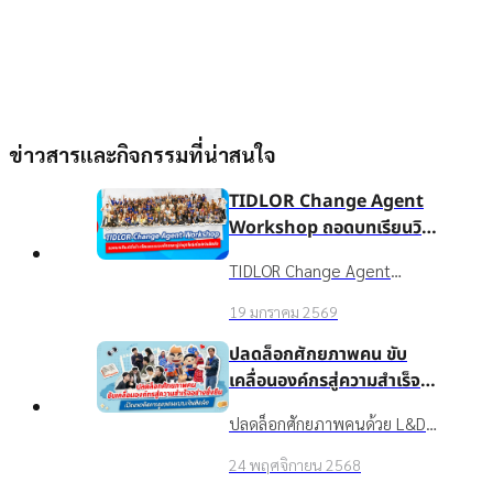
ข่าวสารและกิจกรรมที่น่าสนใจ
TIDLOR Change Agent
Workshop ถอดบทเรียนวิธี
สร้างวัฒนธรรมองค์กรและ
TIDLOR Change Agent
ผู้นำยุคใหม่สไตล์เงินติดล้อ
Workshop เวทีเสริมศักยภาพ
19 มกราคม 2569
Culture Gangster, Culture
Hero, Financial Mentor และ
ปลดล็อกศักยภาพคน ขับ
ESG Working Group ให้ยก
เคลื่อนองค์กรสู่ความสำเร็จ
ระดับจาก "ผู้ส่งสาร" สู่ "พันธมิตร
อย่างยั่งยืน เปิดแนวคิดการ
ปลดล็อกศักยภาพคนด้วย L&D
ผู้สร้างการเปลี่ยนแปลงที่ได้รับ
ดูแลคนแบบเงินติดล้อ
ในสไตล์ บมจ. เงินติดล้อ:
ความไว้วางใจ" เรียนรู้การเข้าใจ
24 พฤศจิกายน 2568
Upskill/Reskill พนักงานด้วย
ตัวเอง-ผู้อื่น การสื่อสารอย่าง