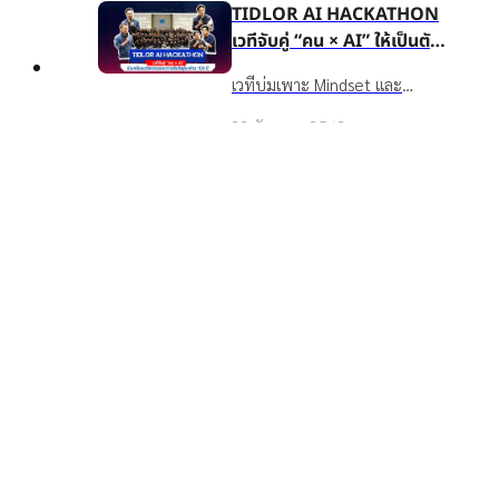
ประสบการณ์จริง และจาก
TIDLOR AI HACKATHON
เคารพ และถอดบทเรียน
สถาบันระดับโลก ดูแล
เวทีจับคู่ “คน × AI” ให้เป็นตัว
BIOCHAR จากดอยตุงเพื่อนำไป
Wellbeing ของพนักงานครบมิติ
ขับเคลื่อนนวัตกรรมและการ
ใช้ขับเคลื่อนวัฒนธรรมองค์กรใน
เวทีบ่มเพาะ Mindset และ
และ TIDLOR AI Hackathon ที่
Top
เติบโตสู่องค์กร 100 ปี
ชีวิตจริง
นวัตกรรมจาก Pain Point สู่
สนับสนุนให้ชาวเงินติดล้อได้กล้า
22 กันยายน 2568
POC→Pilot→Production ให้
ลองจริง
พนักงาน IT/Non-IT ใช้ AI
TIDLOR AI Executive
ทำงานจริง วัดผลได้ โปร่งใส มี
Workshop เวิร์กช็อปที่ไม่ได้
เมนเทอร์สปอนเซอร์หนุน
สอนให้ “เก่ง” AI แต่สอนให้
เวิร์กช็อป AI สำหรับผู้บริหารกว่า
“กล้า” ใช้ AI อย่างเข้าใจจริง
60 คนจากทุกสายงานของเงินติด
15 สิงหาคม 2568
ล้อ เพื่อพัฒนา "วิธีคิด" และ
"ความกล้า" ใช้ AI อย่างเข้าใจจริง
ผสานกลยุทธ์องค์กรกับ
เทคโนโลยีอย่างยั่งยืน