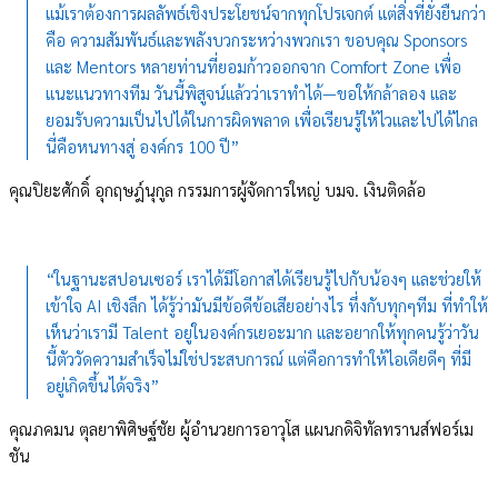
แม้เราต้องการผลลัพธ์เชิงประโยชน์จากทุกโปรเจกต์ แต่สิ่งที่ยั่งยืนกว่า
คือ ความสัมพันธ์และพลังบวกระหว่างพวกเรา ขอบคุณ Sponsors
และ Mentors หลายท่านที่ยอมก้าวออกจาก Comfort Zone เพื่อ
แนะแนวทางทีม วันนี้พิสูจน์แล้วว่าเราทำได้—ขอให้กล้าลอง และ
ยอมรับความเป็นไปได้ในการผิดพลาด เพื่อเรียนรู้ให้ไวและไปได้ไกล
นี่คือหนทางสู่ องค์กร 100 ปี”
คุณปิยะศักดิ์ อุกฤษฎ์นุกูล กรรมการผู้จัดการใหญ่ บมจ. เงินติดล้อ
“ในฐานะสปอนเซอร์ เราได้มีโอกาสได้เรียนรู้ไปกับน้องๆ และช่วยให้
เข้าใจ AI เชิงลึก ได้รู้ว่ามันมีข้อดีข้อเสียอย่างไร ทึ่งกับทุกๆทีม ที่ทำให้
เห็นว่าเรามี Talent อยู่ในองค์กรเยอะมาก และอยากให้ทุกคนรู้ว่าวัน
นี้ตัววัดความสำเร็จไม่ใช่ประสบการณ์ แต่คือการทำให้ไอเดียดีๆ ที่มี
อยู่เกิดขึ้นได้จริง”
คุณภคมน ตุลยาพิศิษฐ์ชัย ผู้อำนวยการอาวุโส แผนกดิจิทัลทรานส์ฟอร์เม
ชัน