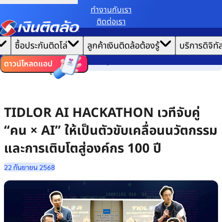
ทํางานกับเรา
ติดต่อเรา
เราขอเก็บข้อมูลตาม
นโยบายการใช้คุกกี้
เพื่อมอบประสบการณ์การใช้งานเว็บไซต์ที่ดีที่สุดให้
|
คุณ
หน้าแรก
ซื้อประกันติดโล่
ลูกค้าเงินติดล้อต้องรู้
บริการดิจิทั
ตั้งค่าคุกกี้
ยอมรับคุกกี้ทั้งหมด
เล่าเรื่องวัฒนธรรม
ไทย
EN
TIDLOR AI HACKATHON เวทีจับคู่ “คน × AI” ให้เป็นตัวขับเคลื่อนนวัตกรรมและ
ดาวน์โหลดแอป
การเติบโตสู่องค์กร 100 ปี
TIDLOR AI HACKATHON เวทีจับคู่
“คน × AI” ให้เป็นตัวขับเคลื่อนนวัตกรรม
และการเติบโตสู่องค์กร 100 ปี
22 กันยายน 2568