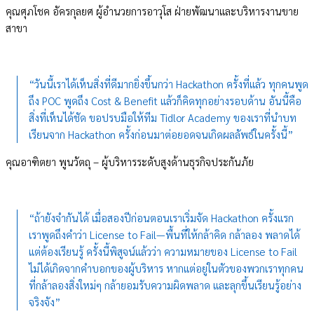
คุณศุภโชค อัครกุลยศ ผู้อำนวยการอาวุโส ฝ่ายพัฒนาและบริหารงานขาย
สาขา
“วันนี้เราได้เห็นสิ่งที่ดีมากยิ่งขึ้นกว่า Hackathon ครั้งที่แล้ว ทุกคนพูด
ถึง POC พูดถึง Cost & Benefit แล้วก็คิดทุกอย่างรอบด้าน อันนี้คือ
สิ่งที่เห็นได้ชัด ขอปรบมือให้ทีม Tidlor Academy ของเราที่นำบท
เรียนจาก Hackathon ครั้งก่อนมาต่อยอดจนเกิดผลลัพธ์ในครั้งนี้”
คุณอาฑิตยา พูนวัตถุ – ผู้บริหารระดับสูงด้านธุรกิจประกันภัย
“ถ้ายังจำกันได้ เมื่อสองปีก่อนตอนเราเริ่มจัด Hackathon ครั้งแรก
เราพูดถึงคำว่า License to Fail—พื้นที่ให้กล้าคิด กล้าลอง พลาดได้
แต่ต้องเรียนรู้ ครั้งนี้พิสูจน์แล้วว่า ความหมายของ License to Fail
ไม่ได้เกิดจากคำบอกของผู้บริหาร หากแต่อยู่ในตัวของพวกเราทุกคน
ที่กล้าลองสิ่งใหม่ๆ กล้ายอมรับความผิดพลาด และลุกขึ้นเรียนรู้อย่าง
จริงจัง”