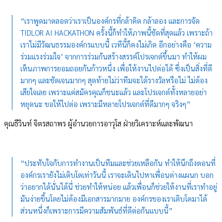
“เราพูดมาตลอดว่าเราเป็นองค์กรที่กล้าคิด กล้าลอง และการจัด
TIDLOR AI HACKATHON ครั้งนี้ก็ทำให้ภาพนี้ชัดที่สุดแล้ว เพราะถ้า
เราไม่มีวัฒนธรรมองค์กรแบบนี้ เวทีนี้ก็คงไม่เกิด อีกอย่างคือ ‘ความ
ร่วมแรงร่วมใจ’ จากการร่วมกันสร้างสรรค์โปรเจกต์ขึ้นมา ทำให้ผม
เห็นภาพการยอมถอยกันก้าวหนึ่ง เพื่อให้งานไปต่อได้ ซึ่งเป็นสิ่งที่ดี
มากๆ และชัดเจนมากๆ สุดท้ายไม่ว่าทีมจะได้รางวัลหรือไม่ ไม่ต้อง
เสียใจเลย เพราะแค่สมัครคุณก็ชนะแล้ว และโปรเจกต์ทั้งหลายอย่า
หยุดนะ ขอให้ไปต่อ เพราะมีหลายโปรเจกต์ที่ดีมากๆ จริงๆ”
คุณธีวินท์ จิตรสถาพร ผู้อำนวยการอาวุโส ฝ่ายวิเคราะห์และพัฒนา
“ประทับใจกับการทำงานเป็นทีมและช่วยเหลือกัน ทำให้นึกถึงตอนที่
องค์กรเรายังไม่เติบโตเท่าวันนี้ เราจะเดินไปหาเพื่อนต่างแผนก บอก
ว่าอยากได้นั่นได้นี่ ช่วยทำให้หน่อย แล้วเพื่อนก็ช่วยให้งานที่เราทำอยู่
มันง่ายขึ้นโดยไม่ต้องมีเอกสารมากมาย องค์กรของเราเติบโตมาได้
ส่วนหนึ่งก็เพราะการมีความสัมพันธ์ที่ดีต่อกันแบบนี้”