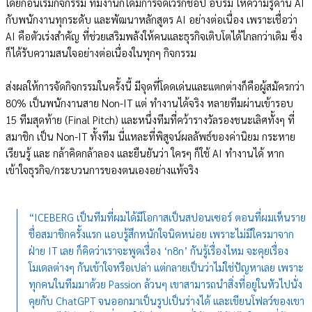
โดยก่อนเริ่มกิจกรรม ทีมงานก็ได้มีการจัดเวิร์กช็อป อบรม ให้ความรู้ด้าน AI
กับพนักงานทุกระดับ และพัฒนาหลักสูตร AI อย่างต่อเนื่อง เพราะเชื่อว่า
AI คือตัวเร่งสำคัญ ที่ช่วยเสริมพลังให้คนและธุรกิจเติบโตได้ไกลกว่าเดิม ซึ่ง
ก็ได้รับความสนใจอย่างต่อเนื่องในทุกๆ กิจกรรม
ส่งผลให้การจัดกิจกรรมในครั้งนี้ มีจุดที่โดดเด่นและแตกต่างก็คือผู้สมัครกว่า
80% เป็นพนักงานสาย Non-IT แต่ ทำงานได้จริง หลายทีมผ่านเข้ารอบ
15 ทีมสุดท้าย (Final Pitch) และหนึ่งทีมที่คว้ารางวัลรองชนะเลิศทั้งๆ ที่
สมาชิก เป็น Non-IT ทั้งทีม นี่แหละที่พิสูจน์ผลลัพธ์ของค่านิยม กระหาย
เรียนรู้ และ กล้าคิดกล้าลอง และยืนยันว่า ใครๆ ก็ใช้ AI ทำงานได้ หาก
เข้าใจธุรกิจ/กระบวนการของตนเองอย่างแท้จริง
“ICEBERG เป็นทีมที่ผมได้มีโอกาสเป็นสปอนเซอร์ ตอนที่ผมเห็นราย
ชื่อสมาชิกครั้งแรก แอบรู้สึกหนักใจนิดหน่อย เพราะไม่มีใครมาจาก
ฝ่าย IT เลย ก็คิดว่าเราจะพูดเรื่อง ‘n8n’ กันรู้เรื่องไหม จะคุยเรื่อง
โมเดลต่างๆ กันเข้าใจหรือเปล่า แต่กลายเป็นว่าไม่ใช่ปัญหาเลย เพราะ
ทุกคนในทีมมาด้วย Passion ล้วนๆ เขาสามารถนำสิ่งที่อยู่ในหัวไปนั่ง
คุยกับ ChatGPT จนออกมาเป็นรูปเป็นร่างได้ และเขียนโฟลว์ของเขา