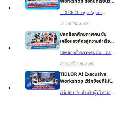
Workshop ถอดบทเรียนวิธี
สร้างวัฒนธรรมองค์กรและ
TIDLOR Change Agent
ผู้นำยุคใหม่สไตล์เงินติดล้อ
Workshop เวทีเสริมศักยภาพ
19 มกราคม 2569
Culture Gangster, Culture
Hero, Financial Mentor และ
ปลดล็อกศักยภาพคน ขับ
ESG Working Group ให้ยก
เคลื่อนองค์กรสู่ความสำเร็จ
ระดับจาก "ผู้ส่งสาร" สู่ "พันธมิตร
อย่างยั่งยืน เปิดแนวคิดการ
ปลดล็อกศักยภาพคนด้วย L&D
ผู้สร้างการเปลี่ยนแปลงที่ได้รับ
ดูแลคนแบบเงินติดล้อ
ในสไตล์ บมจ. เงินติดล้อ:
ความไว้วางใจ" เรียนรู้การเข้าใจ
24 พฤศจิกายน 2568
Upskill/Reskill พนักงานด้วย
ตัวเอง-ผู้อื่น การสื่อสารอย่าง
ประสบการณ์จริง และจาก
TIDLOR AI Executive
เคารพ และถอดบทเรียน
สถาบันระดับโลก ดูแล
Workshop เวิร์กช็อปที่ไม่ได้
BIOCHAR จากดอยตุงเพื่อนำไป
Wellbeing ของพนักงานครบมิติ
สอนให้ “เก่ง” AI แต่สอนให้
ใช้ขับเคลื่อนวัฒนธรรมองค์กรใน
Top
เวิร์กช็อป AI สำหรับผู้บริหารกว่า
และ TIDLOR AI Hackathon ที่
“กล้า” ใช้ AI อย่างเข้าใจจริง
ชีวิตจริง
60 คนจากทุกสายงานของเงินติด
สนับสนุนให้ชาวเงินติดล้อได้กล้า
15 สิงหาคม 2568
ล้อ เพื่อพัฒนา "วิธีคิด" และ
ลองจริง
"ความกล้า" ใช้ AI อย่างเข้าใจจริง
ประกันติดโล่ กับ ภารกิจ
ผสานกลยุทธ์องค์กรกับ
‘บรรเทาซวย’ ที่ตั้งใจช่วยให้ทุก
เทคโนโลยีอย่างยั่งยืน
คน ‘สบายใจ’