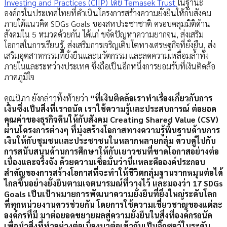
Investing and Practices (CIIP) โดย Temasek Trust
ในฐานะ
องค์กรในประเทศไทยที่ดำเนินโครงการสร้างความยั่งยืนให้กับสังคม
ภายใต้แนวคิด SDGs Goals ของสหประชาชาติ ครอบคลุมมิติด้าน
สังคมใน 5 หมวดด้วยกัน ได้แก่ ขจัดปัญหาความยากจน, ส่งเสริม
โอกาสในการเรียนรู้, ส่งเสริมการเจริญเติบโตทางเศรษฐกิจที่ยั่งยืน, ส่ง
เสริมอุตสาหกรรมที่ยั่งยืนและนวัตกรรม และลดความเหลื่อมล้ำทั้ง
ภายในและระหว่างประเทศ ซึ่งถือเป็นอีกหนึ่งการยอมรับที่เงินติดล้อ
ภาคภูมิใจ
คุณนิภา ยังกล่าวทิ้งท้ายว่า
“ที่เงินติดล้อเราทำเรื่องเกี่ยวกับการ
เงินซึ่งเป็นสิ่งที่เราถนัด เราใช้ความรู้และประสบการณ์ ต่อยอด
คุณค่าของธุรกิจคืนให้กับสังคม Creating Shared Value (CSV)
ผ่านโครงการต่างๆ ที่มุ่งสร้างโอกาสทางความรู้พื้นฐานด้านการ
เงินให้กับชุมชนและประชาชนในหลากหลายกลุ่ม ควบคู่ไปกับ
การสนับสนุนด้านการศึกษาให้กับเยาวชนที่ขาดโอกาสอย่างต่อ
เนื่องและจริงจัง ด้วยความเชื่อมั่นว่านี่แหละคือองค์ประกอบ
สำคัญของการสร้างโอกาสที่จะทำให้ชีวิตกลุ่มฐานรากหมุนต่อได้
ไกลขึ้นอย่างยั่งยืนตามเจตนารมณ์ที่วางไว้ และมองว่า 17 SDGs
Goals เป็นเป้าหมายการพัฒนาความยั่งยืนที่ยิ่งใหญ่ระดับโลก
ที่ทุกหน่วยงานควรช่วยกัน โดยการใช้ความเชี่ยวชาญของแต่ละ
องค์กรที่มี มาต่อยอดขยายผลสู่ความยั่งยืนในสิ่งที่องค์กรถนัด
เพื่อนำสิ่งที่ทำอย่างต่อเนื่องมาต่อเข้ากันเป็นจิ๊กซอว์ในระดับ