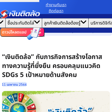
ทํางานกับเรา
ติดต่อเรา
เราขอเก็บข้อมูลตาม
นโยบายการใช้คุกกี้
เพื่อมอบประสบการณ์การใช้งานเว็บไซต์ที่ดีที่สุดให้
|
คุณ
หน้าแรก
ซื้อประกันติดโล่
ลูกค้าเงินติดล้อต้องรู้
บริการดิจิทั
ตั้งค่าคุกกี้
ยอมรับคุกกี้ทั้งหมด
เล่าเรื่องวัฒนธรรม
ไทย
EN
“เงินติดล้อ” กับภารกิจการสร้างโอกาสทางความรู้ที่ยั่งยืน ครอบคลุมแนวคิด
ดาวน์โหลดแอป
SDGs 5 เป้าหมายด้านสังคม
“เงินติดล้อ” กับภารกิจการสร้างโอกาส
ทางความรู้ที่ยั่งยืน ครอบคลุมแนวคิด
SDGs 5 เป้าหมายด้านสังคม
11 เมษายน 2566