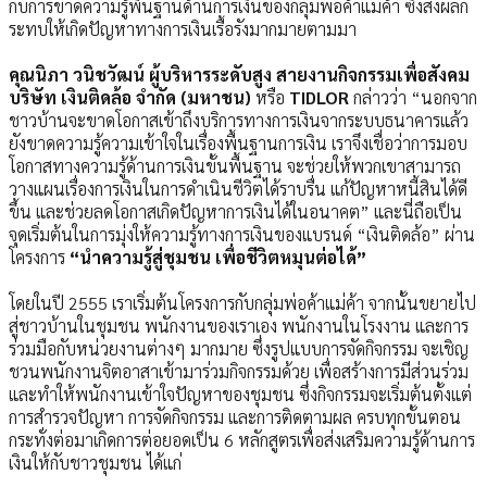
กับการขาดความรู้พื้นฐานด้านการเงินของกลุ่มพ่อค้าแม่ค้า ซึ่งส่งผลก
ระทบให้เกิดปัญหาทางการเงินเรื้อรังมากมายตามมา
คุณนิภา วนิชวัฒน์ ผู้บริหารระดับสูง สายงานกิจกรรมเพื่อสังคม
บริษัท เงินติดล้อ จำกัด (มหาชน)
หรือ
TIDLOR
กล่าวว่า “นอกจาก
ชาวบ้านจะขาดโอกาสเข้าถึงบริการทางการเงินจากระบบธนาคารแล้ว
ยังขาดความรู้ความเข้าใจในเรื่องพื้นฐานการเงิน เราจึงเชื่อว่าการมอบ
โอกาสทางความรู้ด้านการเงินขั้นพื้นฐาน จะช่วยให้พวกเขาสามารถ
วางแผนเรื่องการเงินในการดำเนินชีวิตได้ราบรื่น แก้ปัญหาหนี้สินได้ดี
ขึ้น และช่วยลดโอกาสเกิดปัญหาการเงินได้ในอนาคต” และนี่ถือเป็น
จุดเริ่มต้นในการมุ่งให้ความรู้ทางการเงินของแบรนด์ “เงินติดล้อ”
ผ่าน
โครงการ
“นำความรู้สู่ชุมชน เพื่อชีวิตหมุนต่อได้”
โดยในปี 2555 เราเริ่มต้นโครงการกับกลุ่มพ่อค้าแม่ค้า จากนั้นขยายไป
สู่ชาวบ้านในชุมชน พนักงานของเราเอง พนักงานในโรงงาน และการ
ร่วมมือกับหน่วยงานต่างๆ มากมาย ซึ่งรูปแบบการจัดกิจกรรม จะเชิญ
ชวนพนักงานจิตอาสาเข้ามาร่วมกิจกรรมด้วย เพื่อสร้างการมีส่วนร่วม
และทำให้พนักงานเข้าใจปัญหาของชุมชน ซึ่งกิจกรรมจะเริ่มต้นตั้งแต่
การสำรวจปัญหา การจัดกิจกรรม และการติดตามผล ครบทุกขั้นตอน
กระทั่งต่อมาเกิดการต่อยอดเป็น 6 หลักสูตรเพื่อส่งเสริมความรู้ด้านการ
เงินให้กับชาวชุมชน ได้แก่