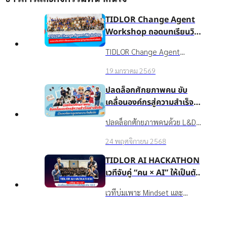
TIDLOR Change Agent
Workshop ถอดบทเรียนวิธี
สร้างวัฒนธรรมองค์กรและ
TIDLOR Change Agent
ผู้นำยุคใหม่สไตล์เงินติดล้อ
Workshop เวทีเสริมศักยภาพ
19 มกราคม 2569
Culture Gangster, Culture
Hero, Financial Mentor และ
ปลดล็อกศักยภาพคน ขับ
ESG Working Group ให้ยก
เคลื่อนองค์กรสู่ความสำเร็จ
ระดับจาก "ผู้ส่งสาร" สู่ "พันธมิตร
อย่างยั่งยืน เปิดแนวคิดการ
ปลดล็อกศักยภาพคนด้วย L&D
ผู้สร้างการเปลี่ยนแปลงที่ได้รับ
ดูแลคนแบบเงินติดล้อ
ในสไตล์ บมจ. เงินติดล้อ:
ความไว้วางใจ" เรียนรู้การเข้าใจ
24 พฤศจิกายน 2568
Upskill/Reskill พนักงานด้วย
ตัวเอง-ผู้อื่น การสื่อสารอย่าง
ประสบการณ์จริง และจาก
TIDLOR AI HACKATHON
เคารพ และถอดบทเรียน
สถาบันระดับโลก ดูแล
เวทีจับคู่ “คน × AI” ให้เป็นตัว
BIOCHAR จากดอยตุงเพื่อนำไป
Wellbeing ของพนักงานครบมิติ
ขับเคลื่อนนวัตกรรมและการ
ใช้ขับเคลื่อนวัฒนธรรมองค์กรใน
Top
เวทีบ่มเพาะ Mindset และ
และ TIDLOR AI Hackathon ที่
เติบโตสู่องค์กร 100 ปี
ชีวิตจริง
นวัตกรรมจาก Pain Point สู่
สนับสนุนให้ชาวเงินติดล้อได้กล้า
22 กันยายน 2568
POC→Pilot→Production ให้
ลองจริง