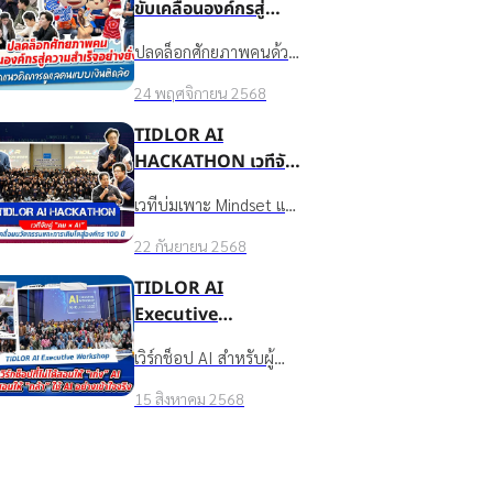
Hero, Financial Mentor
ขับเคลื่อนองค์กรสู่
และ ESG Working
ความสำเร็จอย่างยั่งยืน
ปลดล็อกศักยภาพคนด้วย
Group ให้ยกระดับจาก "ผู้
เปิดแนวคิดการดูแลคน
L&D ในสไตล์ บมจ. เงิน
ส่งสาร" สู่ "พันธมิตรผู้
แบบเงินติดล้อ
24 พฤศจิกายน 2568
ติดล้อ: Upskill/Reskill
สร้างการเปลี่ยนแปลงที่ได้
พนักงานด้วย
TIDLOR AI
รับความไว้วางใจ" เรียนรู้
ประสบการณ์จริง และจาก
HACKATHON เวทีจับ
การเข้าใจตัวเอง-ผู้อื่น การ
สถาบันระดับโลก ดูแล
คู่ “คน × AI” ให้เป็นตัว
สื่อสารอย่างเคารพ และ
เวทีบ่มเพาะ Mindset และ
Wellbeing ของพนักงาน
ขับเคลื่อนนวัตกรรมและ
ถอดบทเรียน BIOCHAR
นวัตกรรมจาก Pain Point
ครบมิติ และ TIDLOR AI
การเติบโตสู่องค์กร 100
จากดอยตุงเพื่อนำไปใช้
22 กันยายน 2568
สู่
Hackathon ที่สนับสนุน
ปี
ขับเคลื่อนวัฒนธรรม
POC→Pilot→Production
TIDLOR AI
ให้ชาวเงินติดล้อได้กล้า
องค์กรในชีวิตจริง
ให้พนักงาน IT/Non-IT ใช้
Executive
ลองจริง
AI ทำงานจริง วัดผลได้
Workshop เวิร์กช็อป
เวิร์กช็อป AI สำหรับผู้
โปร่งใส มีเมนเทอร์สปอน
ที่ไม่ได้สอนให้ “เก่ง” AI
บริหารกว่า 60 คนจากทุก
เซอร์หนุน
แต่สอนให้ “กล้า” ใช้ AI
15 สิงหาคม 2568
สายงานของเงินติดล้อ
อย่างเข้าใจจริง
เพื่อพัฒนา "วิธีคิด" และ
"ความกล้า" ใช้ AI อย่าง
เข้าใจจริง ผสานกลยุทธ์