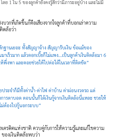
 โดย 1 ใน 5 ของลูกค้ายังคงรู้สึกว่ามีภาระอยู่บ้าง และไม่มี
ชิงบวกที่เกิดขึ้นก็คือเสียงจากใจลูกค้าที่บอกเล่าความ
ติดล้อว่า
หลักฐานเยอะ ทั้งสัญญาจ้าง สัญญารับเงิน ข้อแม้ของ
มาเร็วมาก แล้วดอกเบี้ยก็ไม่แพง...เป็นลูกค้าเงินติดล้อมา 6
ดล้อให้พึ่งพา และคอยช่วยให้ไปต่อได้ในเวลาที่ติดขัด”
ระจำก็มีทั้งค่าน้ำ-ค่าไฟ ค่าบ้าน ค่าผ่อนงวดรถ แต่
บการตาบอด ตอนนั้นก็ได้เงินกู้จากเงินติดล้อนี่แหละ ชวยให้
ดยไม่ต้องไปกู้นอกระบบ”
ลเครดิตแห่งชาติ ควบคู่กับการให้ความรู้และแก้ไขความ
’
ของเงินติดล้อพบว่า