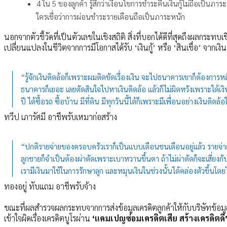
4 ใน 5 ของลูกค้า รู้สึกว่าเงื่อนไขการชำระคืนเงินกู้ไม่ถือเป็นภาระ
ใครเชื่อว่าการผ่อนชำระรายเดือนถือเป็นภาระหนัก
นอกจากตัวชี้วัดที่เป็นตัวเลขในเชิงสถิติ สิ่งที่บอกได้ดีที่สุดถึงผลกระทบเ
เปลี่ยนแปลงในชีวิตจากการมีโอกาสได้รับ ‘เงินกู้’ หรือ ‘สินเชื่อ’ จากเงิน
“รู้จักเงินติดล้อก็เพราะผมติดขัดเรื่องเงิน จะไปธนาคารเขาก็ต้องการ
ธนาคารก็เยอะ เลยตัดสินใจไปหาเงินติดล้อ แล้วก็ไม่ผิดหวังเพราะได้เงิน
ปี ได้ซื้อรถ ซื้อบ้าน มีที่ดิน มีทุกวันนี้ได้ก็เพราะมีเพื่อนอย่างเงินติ
ทวีป เภารัศมี อาชีพรับเหมาก่อสร้าง
“ปกติรายจ่ายของครอบครัวเราก็เป็นแบบเดือนชนเดือนอยู่แล้ว รายจ่ายป
ลูกชายก็จำเป็นต้องผ่าตัดเพราะเบาหวานขึ้นตา ถ้าไม่ผ่าตัดก็จะเสี่ยงกั
เรามีเงินมาใช้ในการรักษาลูก และหมุนเงินในช่วงนั้นได้คล่องตัวขึ้นโ
ทองอยู่ ทับแถม อาชีพรับจ้าง
ขณะที่ผลสำรวจผลกระทบจากการส่งข้อมูลเครดิตลูกค้าให้กับบริษัทข้อมู
เข้าใจผิดเรื่องเครดิตบูโรผ่าน
‘แคมเปญซ่อมเครดิตเสีย สร้างเครดิตดี