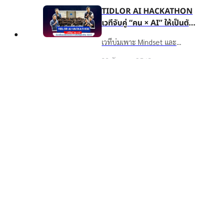
ประสบการณ์จริง และจาก
TIDLOR AI HACKATHON
เคารพ และถอดบทเรียน
สถาบันระดับโลก ดูแล
เวทีจับคู่ “คน × AI” ให้เป็นตัว
BIOCHAR จากดอยตุงเพื่อนำไป
Wellbeing ของพนักงานครบมิติ
ขับเคลื่อนนวัตกรรมและการ
ใช้ขับเคลื่อนวัฒนธรรมองค์กรใน
เวทีบ่มเพาะ Mindset และ
และ TIDLOR AI Hackathon ที่
Top
เติบโตสู่องค์กร 100 ปี
ชีวิตจริง
นวัตกรรมจาก Pain Point สู่
สนับสนุนให้ชาวเงินติดล้อได้กล้า
22 กันยายน 2568
POC→Pilot→Production ให้
ลองจริง
พนักงาน IT/Non-IT ใช้ AI
TIDLOR AI Executive
ทำงานจริง วัดผลได้ โปร่งใส มี
Workshop เวิร์กช็อปที่ไม่ได้
เมนเทอร์สปอนเซอร์หนุน
สอนให้ “เก่ง” AI แต่สอนให้
เวิร์กช็อป AI สำหรับผู้บริหารกว่า
“กล้า” ใช้ AI อย่างเข้าใจจริง
60 คนจากทุกสายงานของเงินติด
15 สิงหาคม 2568
ล้อ เพื่อพัฒนา "วิธีคิด" และ
"ความกล้า" ใช้ AI อย่างเข้าใจจริง
ผสานกลยุทธ์องค์กรกับ
เทคโนโลยีอย่างยั่งยืน