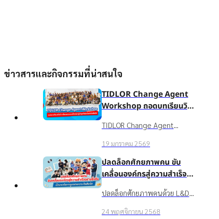
ข่าวสารและกิจกรรมที่น่าสนใจ
TIDLOR Change Agent
Workshop ถอดบทเรียนวิธี
สร้างวัฒนธรรมองค์กรและ
TIDLOR Change Agent
ผู้นำยุคใหม่สไตล์เงินติดล้อ
Workshop เวทีเสริมศักยภาพ
19 มกราคม 2569
Culture Gangster, Culture
Hero, Financial Mentor และ
ปลดล็อกศักยภาพคน ขับ
ESG Working Group ให้ยก
เคลื่อนองค์กรสู่ความสำเร็จ
ระดับจาก "ผู้ส่งสาร" สู่ "พันธมิตร
อย่างยั่งยืน เปิดแนวคิดการ
ปลดล็อกศักยภาพคนด้วย L&D
ผู้สร้างการเปลี่ยนแปลงที่ได้รับ
ดูแลคนแบบเงินติดล้อ
ในสไตล์ บมจ. เงินติดล้อ:
ความไว้วางใจ" เรียนรู้การเข้าใจ
24 พฤศจิกายน 2568
Upskill/Reskill พนักงานด้วย
ตัวเอง-ผู้อื่น การสื่อสารอย่าง