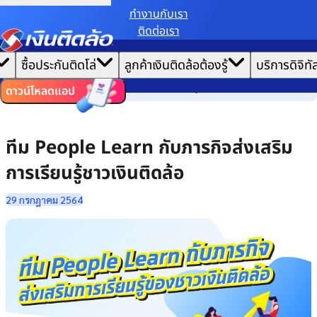
ทํางานกับเรา
ติดต่อเรา
เราขอเก็บข้อมูลตาม
นโยบายการใช้คุกกี้
เพื่อมอบประสบการณ์การใช้งานเว็บไซต์ที่ดีที่สุดให้
|
คุณ
หน้าแรก
ซื้อประกันติดโล่
ลูกค้าเงินติดล้อต้องรู้
บริการดิจิทั
ตั้งค่าคุกกี้
ยอมรับคุกกี้ทั้งหมด
เล่าเรื่องวัฒนธรรม
ไทย
EN
ทีม People Learn กับภารกิจส่งเสริมการเรียนรู้ชาวเงินติดล้อ
ดาวน์โหลดแอป
ทีม People Learn กับภารกิจส่งเสริม
การเรียนรู้ชาวเงินติดล้อ
29 กรกฎาคม 2564