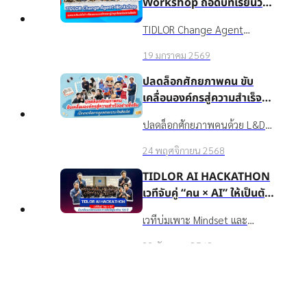
Workshop ถอดบทเรียนวิธี
สร้างวัฒนธรรมองค์กรและ
TIDLOR Change Agent
ผู้นำยุคใหม่สไตล์เงินติดล้อ
Workshop เวทีเสริมศักยภาพ
19 มกราคม 2569
Culture Gangster, Culture
Hero, Financial Mentor และ
ปลดล็อกศักยภาพคน ขับ
ESG Working Group ให้ยก
เคลื่อนองค์กรสู่ความสำเร็จ
ระดับจาก "ผู้ส่งสาร" สู่ "พันธมิตร
อย่างยั่งยืน เปิดแนวคิดการ
ปลดล็อกศักยภาพคนด้วย L&D
ผู้สร้างการเปลี่ยนแปลงที่ได้รับ
ดูแลคนแบบเงินติดล้อ
ในสไตล์ บมจ. เงินติดล้อ:
ความไว้วางใจ" เรียนรู้การเข้าใจ
24 พฤศจิกายน 2568
Upskill/Reskill พนักงานด้วย
ตัวเอง-ผู้อื่น การสื่อสารอย่าง
ประสบการณ์จริง และจาก
TIDLOR AI HACKATHON
เคารพ และถอดบทเรียน
สถาบันระดับโลก ดูแล
เวทีจับคู่ “คน × AI” ให้เป็นตัว
BIOCHAR จากดอยตุงเพื่อนำไป
Wellbeing ของพนักงานครบมิติ
ขับเคลื่อนนวัตกรรมและการ
ใช้ขับเคลื่อนวัฒนธรรมองค์กรใน
เวทีบ่มเพาะ Mindset และ
และ TIDLOR AI Hackathon ที่
Top
เติบโตสู่องค์กร 100 ปี
ชีวิตจริง
นวัตกรรมจาก Pain Point สู่
สนับสนุนให้ชาวเงินติดล้อได้กล้า
22 กันยายน 2568
POC→Pilot→Production ให้
ลองจริง
พนักงาน IT/Non-IT ใช้ AI
TIDLOR AI Executive
ทำงานจริง วัดผลได้ โปร่งใส มี
Workshop เวิร์กช็อปที่ไม่ได้
เมนเทอร์สปอนเซอร์หนุน
สอนให้ “เก่ง” AI แต่สอนให้