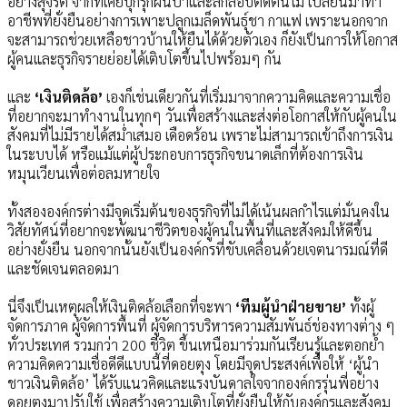
อย่างสุจริต จากที่เคยบุกรุกผืนป่าและลักลอบตัดต้นไม้ เปลี่ยนมาทำ
อาชีพที่ยั่งยืนอย่างการเพาะปลูกเมล็ดพันธุ์ชา กาแฟ เพราะนอกจาก
จะสามารถช่วยเหลือชาวบ้านให้ยืนได้ด้วยตัวเอง ก็ยังเป็นการให้โอกาส
ผู้คนและธุรกิจรายย่อยได้เติบโตขึ้นไปพร้อมๆ กัน
และ
‘เงินติดล้อ’
เองก็เช่นเดียวกันที่เริ่มมาจากความคิดและความเชื่อ
ที่อยากจะมาทำงานในทุกๆ วันเพื่อสร้างและส่งต่อโอกาสให้กับผู้คนใน
สังคมที่ไม่มีรายได้สม่ำเสมอ เดือดร้อน เพราะไม่สามารถเข้าถึงการเงิน
ในระบบได้ หรือแม้แต่ผู้ประกอบการธุรกิจขนาดเล็กที่ต้องการเงิน
หมุนเวียนเพื่อต่อลมหายใจ
ทั้งสององค์กรต่างมีจุดเริ่มต้นของธุรกิจที่ไม่ได้เน้นผลกำไรแต่มั่นคงใน
วิสัยทัศน์ที่อยากจะพัฒนาชีวิตของผู้คนในพื้นที่และสังคมให้ดีขึ้น
อย่างยั่งยืน นอกจากนั้นยังเป็นองค์กรที่ขับเคลื่อนด้วยเจตนารมณ์ที่ดี
และชัดเจนตลอดมา
นี่จึงเป็นเหตุผลให้เงินติดล้อเลือกที่จะพา
‘ทีมผู้นำฝ่ายขาย’
ทั้งผู้
จัดการภาค ผู้จัดการพื้นที่ ผู้จัดการบริหารความสัมพันธ์ช่องทางต่าง ๆ
ทั่วประเทศ รวมกว่า 200 ชีวิต ขึ้นเหนือมาร่วมกันเรียนรู้และตอกย้ำ
ความคิดความเชื่อดีดีแบบนี้ที่ดอยตุง โดยมีจุดประสงค์เพื่อให้ ‘ผู้นำ
ชาวเงินติดล้อ’ ได้รับแนวคิดและแรงบันดาลใจจากองค์กรรุ่นพี่อย่าง
ดอยตุงมาปรับใช้ เพื่อสร้างความเติบโตที่ยั่งยืนให้กับองค์กรและสังคม