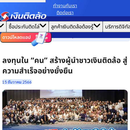
ทํางานกับเรา
ติดต่อเรา
เราขอเก็บข้อมูลตาม
นโยบายการใช้คุกกี้
เพื่อมอบประสบการณ์การใช้งานเว็บไซต์ที่ดีที่สุดให้
|
คุณ
หน้าแรก
ซื้อประกันติดโล่
ลูกค้าเงินติดล้อต้องรู้
บริการดิจิทั
ตั้งค่าคุกกี้
ยอมรับคุกกี้ทั้งหมด
เล่าเรื่องวัฒนธรรม
ไทย
EN
ลงทุนใน “คน” สร้างผู้นำชาวเงินติดล้อ สู่ความสำเร็จอย่างยั่งยืน
ดาวน์โหลดแอป
ลงทุนใน “คน” สร้างผู้นำชาวเงินติดล้อ สู่
ความสำเร็จอย่างยั่งยืน
15 ธันวาคม 2566