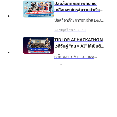
Hero, Financial Mentor และ
ปลดล็อกศักยภาพคน ขับ
ESG Working Group ให้ยก
เคลื่อนองค์กรสู่ความสำเร็จ
ระดับจาก "ผู้ส่งสาร" สู่ "พันธมิตร
อย่างยั่งยืน เปิดแนวคิดการ
ปลดล็อกศักยภาพคนด้วย L&D
ผู้สร้างการเปลี่ยนแปลงที่ได้รับ
ดูแลคนแบบเงินติดล้อ
ในสไตล์ บมจ. เงินติดล้อ:
ความไว้วางใจ" เรียนรู้การเข้าใจ
24 พฤศจิกายน 2568
Upskill/Reskill พนักงานด้วย
ตัวเอง-ผู้อื่น การสื่อสารอย่าง
ประสบการณ์จริง และจาก
TIDLOR AI HACKATHON
เคารพ และถอดบทเรียน
สถาบันระดับโลก ดูแล
เวทีจับคู่ “คน × AI” ให้เป็นตัว
BIOCHAR จากดอยตุงเพื่อนำไป
Wellbeing ของพนักงานครบมิติ
ขับเคลื่อนนวัตกรรมและการ
ใช้ขับเคลื่อนวัฒนธรรมองค์กรใน
เวทีบ่มเพาะ Mindset และ
และ TIDLOR AI Hackathon ที่
Top
เติบโตสู่องค์กร 100 ปี
ชีวิตจริง
นวัตกรรมจาก Pain Point สู่
สนับสนุนให้ชาวเงินติดล้อได้กล้า
22 กันยายน 2568
POC→Pilot→Production ให้
ลองจริง
พนักงาน IT/Non-IT ใช้ AI
TIDLOR AI Executive
ทำงานจริง วัดผลได้ โปร่งใส มี
Workshop เวิร์กช็อปที่ไม่ได้
เมนเทอร์สปอนเซอร์หนุน
สอนให้ “เก่ง” AI แต่สอนให้
เวิร์กช็อป AI สำหรับผู้บริหารกว่า
“กล้า” ใช้ AI อย่างเข้าใจจริง
60 คนจากทุกสายงานของเงินติด
15 สิงหาคม 2568
ล้อ เพื่อพัฒนา "วิธีคิด" และ
"ความกล้า" ใช้ AI อย่างเข้าใจจริง