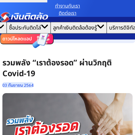
ทํางานกับเรา
ติดต่อเรา
เราขอเก็บข้อมูลตาม
นโยบายการใช้คุกกี้
เพื่อมอบประสบการณ์การใช้งานเว็บไซต์ที่ดีที่สุดให้
|
คุณ
หน้าแรก
ซื้อประกันติดโล่
ลูกค้าเงินติดล้อต้องรู้
บริการดิจิทั
ตั้งค่าคุกกี้
ยอมรับคุกกี้ทั้งหมด
เล่าเรื่องวัฒนธรรม
ไทย
EN
รวมพลัง “เราต้องรอด” ผ่านวิกฤติ Covid-19
ดาวน์โหลดแอป
รวมพลัง “เราต้องรอด” ผ่านวิกฤติ
Covid-19
03 กันยายน 2564