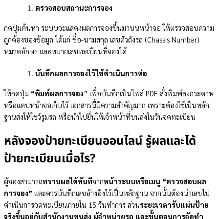
ตรวจสอบสถานะการจอง
กดปุ่มค้นหา ระบบจะแสดงผลการจองขึ้นมาบนหน้าจอ ให้ตรวจสอบความ
ถูกต้องของข้อมูล ได้แก่ ชื่อ-นามสกุล เลขตัวถังรถ (Chassis Number)
หมวดอักษร และหมายเลขทะเบียนที่จองได้
บันทึกผลการจองไว้ใช้ดำเนินการต่อ
ให้กดปุ่ม
“พิมพ์ผลการจอง
” เพื่อบันทึกเป็นไฟล์ PDF สั่งพิมพ์ลงกระดาษ
หรือแคปหน้าจอเก็บไว้ เอกสารนี้มีความสำคัญมาก เพราะต้องใช้เป็นหลัก
ฐานส่งให้โชว์รูมรถ หรือนำไปยื่นให้เจ้าหน้าที่ขนส่งในวันจดทะเบียน
หลังจองป้ายทะเบียนออนไลน์ รู้ผลและได้
ป้ายทะเบียนเมื่อไร?
ผู้จองสามารถ
ทราบผลได้ทันที
จาก
หน้าระบบหรือเมนู
“ตรวจสอบผล
การจอง”
และควรบันทึกเลขอ้างอิงไว้เป็นหลักฐาน จากนั้นต้องนำเลขไป
ดำเนินการจดทะเบียนภายใน 15 วันทำการ ส่วน
ระยะเวลารับแผ่นป้าย
จริงขึ้นอยู่กับสำนักงานขนส่ง ผู้จำหน่ายรถ และขั้นตอนการจัดทำ