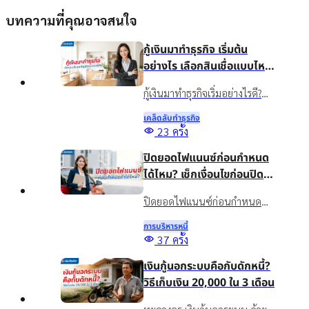
บทความที่คุณอาจสนใจ
กู้เงินมาทำธุรกิจ เริ่มต้น
อย่างไร เลือกสินเชื่อแบบไหน
ให้เหมาะกับธุรกิจ
กู้เงินมาทำธุรกิจเริ่มอย่างไรดี?
แนะนำวิธีวางแผนเงินทุน เลือก
เคล็ดลับทําธุรกิจ
สินเชื่อให้เหมาะกับธุรกิจ พร้อม
23
ครั้ง
รู้จักสินเชื่อเงินติดล้อเพื่อเพิ่ม
ปิดยอดไฟแนนซ์ก่อนกำหนด
สภาพคล่องอย่างเหมาะสม
ได้ไหม? เช็กเงื่อนไขก่อนปิด
บัญชี
ปิดยอดไฟแนนซ์ก่อนกำหนด
ทำได้ไหม? รวมข้อดี ข้อควรเช็ก
การบริหารหนี้
และทางเลือกจัดการภาระรถยนต์
37
ครั้ง
กับเงินติดล้อ ให้เหมาะกับ
เงินกู้นอกระบบคือกับดักหนี้?
สถานการณ์ปัจจุบัน
วิธีเก็บเงิน 20,000 ใน 3 เดือน