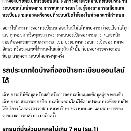
การ
จองป้ายทะเบียนรถออนไลน์
คือ
การจองเลขหมายทะเบียนรถผ่าน
หลังจองป้ายทะเบียนออนไลน์ รู้ผลและได้ป้ายทะเบียนเมื่อไร?
ระบบออนไลน์ของกรมการขนส่งทางบก
โดย
ผู้จองสามารถเลือกเลข
ข้อควรระวังในการจองป้ายทะเบียนรถออนไลน์
ทะเบียนตามหมวดหรือรอบที่ระบบเปิดให้จองในช่วงเวลาที่กำหนด
ค่าธรรมเนียมการจองทะเบียนรถ
จองเลขที่ใช่ พร้อมวางแผนต่อยอดการใช้รถกับเงินติดล้อ
อย่างไรก็ตาม การจองทะเบียนรถออนไลน์ไม่ได้หมายความว่าจะเลือกได้ทุก
คำถามที่พบบ่อยเกี่ยวกับการจองป้ายทะเบียนรถออนไลน์ (FAQ)
เลข ทุกหมวด หรือทุกเวลา เพราะระบบจะเปิดจองตามตารางและหลัก
จองทะเบียนรถออนไลน์ได้ทุกวันไหม?
เกณฑ์ของกรมการขนส่งทางบก เช่น ประเภทรถ รอบการเปิดจอง หมวด
จองป้ายทะเบียนรถออนไลน์แทนคนอื่นได้ไหม?
อักษร หรือช่วงเลขที่กำหนดในแต่ละวัน ดังนั้น ก่อนจองควรตรวจสอบ
รถใหม่ยังไม่ได้รับรถ จองทะเบียนได้ไหม?
ข้อมูลล่าสุดจากระบบโดยตรงทุกครั้ง
จองป้ายทะเบียนออนไลน์แล้วโอนสิทธิให้คนอื่นได้ไหม?
รถประเภทใดบ้างที่จองป้ายทะเบียนออนไลน์
ได้
เจ้าของรถที่มีข้อมูลพร้อมสำหรับการจดทะเบียนและข้อมูลผู้จองตรงกับ
เจ้าของรถ สามารถจองป้ายทะเบียนออนไลน์ได้ตามประเภทรถที่ระบบเปิด
ให้บริการ โดยควรตรวจสอบหมวดอักษร ช่วงหมายเลข และรอบการจอง
จากกรมการขนส่งทางบกอีกครั้ง
รถยนต์นั่งส่วนบุคคลไม่เกิน 7 คน (รย.1)