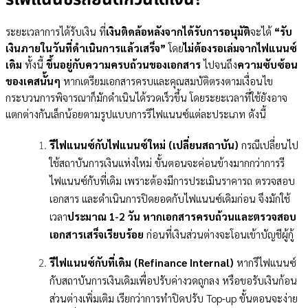
รีไฟแนนซ์รถยนต์กี่วันได้เงิน?
รถผ่อน 20 งวด รีไฟแนนซ์ได้ไหม?
ระยะเวลาการได้รับเงิน ที่
เงินติดล้อหลังจากได้รับการอนุมัติ
จะได้
“รับ
เงินภายในวันที่ดำเนินการแล้วเสร็จ”
โดย
ไม่ต้องรอเล่มจากไฟแนนซ์
เดิม
ทั้งนี้
ขึ้นอยู่กับความครบถ้วนของเอกสาร
ไปจนถึง
ความซับซ้อน
ของเคสนั้นๆ
หากเตรียมเอกสารครบและคุณสมบัติตรงตามเงื่อนไข
กระบวนการพิจารณาก็มักดำเนินได้รวดเร็วขึ้น โดยระยะเวลาที่ใช้ยังอาจ
แตกต่างกันเล็กน้อยตามรูปแบบการรีไฟแนนซ์แต่ละประเภท ดังนี้
รีไฟแนนซ์กับไฟแนนซ์ใหม่ (เปลี่ยนสถาบัน)
กรณีเปลี่ยนไป
ใช้สถาบันการเงินแห่งใหม่ ขั้นตอนจะค่อนข้างมากกว่าการรี
ไฟแนนซ์กับที่เดิม เพราะต้องมีการประเมินราคารถ ตรวจสอบ
เอกสาร และดำเนินการปิดยอดกับไฟแนนซ์เดิมก่อน จึงมักใช้
เวลา
ประมาณ 1-2 วัน หากเอกสารครบถ้วนและตรวจสอบ
เอกสารเสร็จเรียบร้อย
ก่อนที่เงินส่วนต่างจะโอนเข้าบัญชีผู้กู้
รีไฟแนนซ์กับที่เดิม (Refinance Internal)
หากรีไฟแนนซ์
กับสถาบันการเงินเดิมเพื่อปรับค่างวดถูกลง หรือขอรับเงินก้อน
ส่วนต่างเพิ่มเติม เรียกว่าการทำปิดปรับ Top-up ขั้นตอนจะง่าย