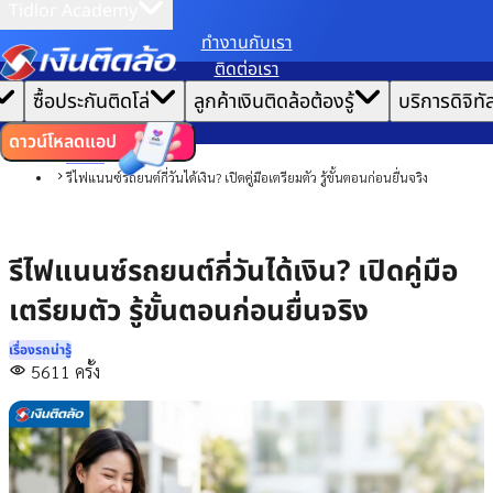
Tidlor Academy
ทํางานกับเรา
เราขอเก็บข้อมูลตาม
นโยบายการใช้คุกกี้
เพื่อมอบประสบการณ์การใช้งานเว็บไซต์ที่ดีที่สุดให้
ติดต่อเรา
คุณ
|
หน้าแรก
ซื้อประกันติดโล่
ลูกค้าเงินติดล้อต้องรู้
บริการดิจิทั
ตั้งค่าคุกกี้
ยอมรับคุกกี้ทั้งหมด
บทความ
เรื่องรถน่ารู้
ดาวน์โหลดแอป
รถยนต์
รีไฟแนนซ์รถยนต์กี่วันได้เงิน? เปิดคู่มือเตรียมตัว รู้ขั้นตอนก่อนยื่นจริง
รีไฟแนนซ์รถยนต์กี่วันได้เงิน? เปิดคู่มือ
เตรียมตัว รู้ขั้นตอนก่อนยื่นจริง
เรื่องรถน่ารู้
5611
ครั้ง