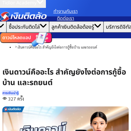
Tidlor Academy
ทํางานกับเรา
เราขอเก็บข้อมูลตาม
นโยบายการใช้คุกกี้
เพื่อมอบประสบการณ์การใช้งานเว็บไซต์ที่ดีที่สุดให้
ติดต่อเรา
คุณ
|
หน้าแรก
ซื้อประกันติดโล่
ลูกค้าเงินติดล้อต้องรู้
บริการดิจิทั
ตั้งค่าคุกกี้
ยอมรับคุกกี้ทั้งหมด
บทความ
การเงินน่ารู้
ดาวน์โหลดแอป
การบริหารหนี้
เงินดาวน์คืออะไร สำคัญยังไงต่อการกู้ซื้อบ้าน และรถยนต์
เงินดาวน์คืออะไร สำคัญยังไงต่อการกู้ซื้อ
บ้าน และรถยนต์
การเงินน่ารู้
327
ครั้ง