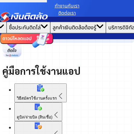
ทํางานกับเรา
หน้าแรก
ติดต่อเรา
เราขอเก็บข้อมูลตาม
นโยบายการใช้คุกกี้
เพื่อมอบประสบการณ์การใช้งานเว็บไซต์ที่ดีที่สุดให้
บริการดิจิทัล
|
คุณ
แอปติดใจ
คู่มือการใช้งานแอป
ซื้อประกันติดโล่
ลูกค้าเงินติดล้อต้องรู้
บริการดิจิทั
ตั้งค่าคุกกี้
ยอมรับคุกกี้ทั้งหมด
ปิดการใช้งานการเข้าถึงแบบพิเศษ
ไทย
EN
ดาวน์โหลดแอป
คู่มือการใช้งานแอป
วิธีสมัครใช้งานครั้งแรก
ดูบิล/จ่ายบิล (สินเชื่อ)