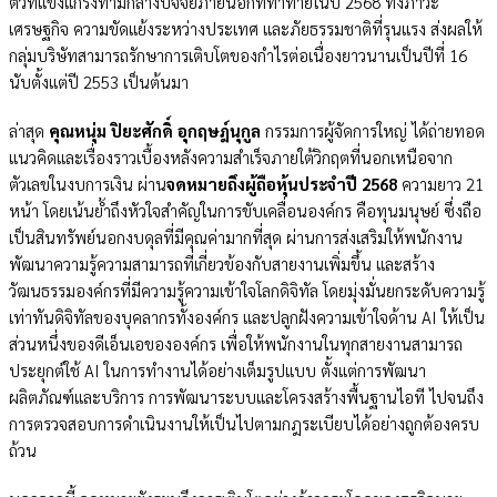
ตัวที่แข็งแกร่งท่ามกลางปัจจัยภายนอกที่ท้าทายในปี 2568 ทั้งภาวะ
เศรษฐกิจ ความขัดแย้งระหว่างประเทศ และภัยธรรมชาติที่รุนแรง ส่งผลให้
กลุ่มบริษัทสามารถรักษาการเติบโตของกำไรต่อเนื่องยาวนานเป็นปีที่ 16
นับตั้งแต่ปี 2553 เป็นต้นมา
ล่าสุด
คุณหนุ่ม
ปิยะศักดิ์ อุกฤษฎ์นุกูล
กรรมการผู้จัดการใหญ่ ได้ถ่ายทอด
แนวคิดและเรื่องราวเบื้องหลังความสำเร็จภายใต้วิกฤตที่นอกเหนือจาก
ตัวเลขในงบการเงิน ผ่าน
จดหมายถึงผู้ถือหุ้นประจำปี 2568
ความยาว 21
หน้า โดยเน้นย้ำถึงหัวใจสำคัญในการขับเคลื่อนองค์กร คือทุนมนุษย์ ซึ่งถือ
เป็นสินทรัพย์นอกงบดุลที่มีคุณค่ามากที่สุด ผ่านการส่งเสริมให้พนักงาน
พัฒนาความรู้ความสามารถที่เกี่ยวข้องกับสายงานเพิ่มขึ้น และสร้าง
วัฒนธรรมองค์กรที่มีความรู้ความเข้าใจโลกดิจิทัล โดยมุ่งมั่นยกระดับความรู้
เท่าทันดิจิทัลของบุคลากรทั้งองค์กร และปลูกฝังความเข้าใจด้าน AI ให้เป็น
ส่วนหนึ่งของดีเอ็นเอขององค์กร เพื่อให้พนักงานในทุกสายงานสามารถ
ประยุกต์ใช้ AI ในการทำงานได้อย่างเต็มรูปแบบ ตั้งแต่การพัฒนา
ผลิตภัณฑ์และบริการ การพัฒนาระบบและโครงสร้างพื้นฐานไอที ไปจนถึง
การตรวจสอบการดำเนินงานให้เป็นไปตามกฎระเบียบได้อย่างถูกต้องครบ
ถ้วน