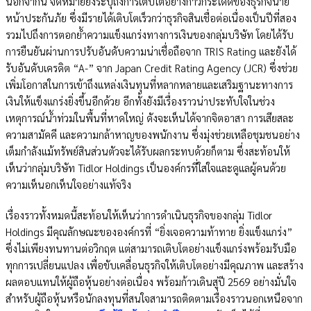
นอกจากนี้ จดหมายยังระบุถึงการเติบโตอย่างก้าวกระโดดของธุรกิจนาย
หน้าประกันภัย ซึ่งมีรายได้เติบโตเร็วกว่าธุรกิจสินเชื่อต่อเนื่องเป็นปีที่สอง
รวมไปถึงการตอกย้ำความแข็งแกร่งทางการเงินของกลุ่มบริษัท โดยได้รับ
การยืนยันผ่านการปรับอันดับความน่าเชื่อถือจาก TRIS Rating และยังได้
รับอันดับเครดิต “A-” จาก Japan Credit Rating Agency (JCR) ซึ่งช่วย
เพิ่มโอกาสในการเข้าถึงแหล่งเงินทุนที่หลากหลายและเสริมฐานะทางการ
เงินให้แข็งแกร่งยิ่งขึ้นอีกด้วย อีกทั้งยังมีเรื่องราวน่าประทับใจในช่วง
เหตุการณ์น้ำท่วมในพื้นที่หาดใหญ่ ดังจะเห็นได้จากจิตอาสา การเสียสละ
ความสามัคคี และความกล้าหาญของพนักงาน ซึ่งมุ่งช่วยเหลือชุมชนอย่าง
เต็มกำลังแม้ทรัพย์สินส่วนตัวจะได้รับผลกระทบด้วยก็ตาม ซึ่งสะท้อนให้
เห็นว่ากลุ่มบริษัท Tidlor Holdings เป็นองค์กรที่ใส่ใจและดูแลผู้คนด้วย
ความเห็นอกเห็นใจอย่างแท้จริง
เรื่องราวทั้งหมดนี้สะท้อนให้เห็นว่าการดำเนินธุรกิจของกลุ่ม Tidlor
Holdings มีคุณลักษณะขององค์กรที่ “ยิ่งเจอความท้าทาย ยิ่งแข็งแกร่ง”
ซึ่งไม่เพียงทนทานต่อวิกฤต แต่สามารถเติบโตอย่างแข็งแกร่งพร้อมรับมือ
ทุกการเปลี่ยนแปลง เพื่อขับเคลื่อนธุรกิจให้เติบโตอย่างมีคุณภาพ และสร้าง
ผลตอบแทนให้ผู้ถือหุ้นอย่างต่อเนื่อง พร้อมก้าวเดินสู่ปี 2569 อย่างมั่นใจ
สำหรับผู้ถือหุ้นหรือนักลงทุนที่สนใจสามารถติดตามเรื่องราวนอกเหนือจาก