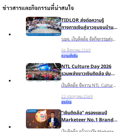
ข่าวสารและกิจกรรมที่น่าสนใจ
TIDLOR ส่งต่อความรู้
ทางการเงินสู่ชาวชุมชนบ้าน
น้ำใส จ.ร้อยเอ็ด เพื่อชีวิตหมุน
บมจ. เงินติดล้อ จัดกิจกรรมส่ง
ต่อได้
เสริมความรู้ทางการเงินใน
06 สิงหาคม 2569
โครงการ “นำความรู้สู่ชุมชน เพื่อ
ความยั่งยืน
ชีวิตหมุนต่อได้” ให้กับชาวบ้าน
NTL Culture Day 2026
ในชุมชนบ้านน้ำใส จ.ร้อยเอ็ด
รวมพลังชาวเงินติดล้อ ขับ
เคลื่อนองค์กรเติบโตอย่าง
เงินติดล้อ จัดงาน NTL Culture
ยั่งยืนด้วยวัฒนธรรมองค์กรที่
Day 2026 มอบรางวัลบุคคล
แข็งแกร่ง
22 กรกฎาคม 2569
ต้นแบบค่านิยมองค์กร ขับ
องค์กร
เคลื่อนธุรกิจเติบโตอย่างยั่งยืน
“เงินติดล้อ” ครองแชมป์
Marketeer No.1 Brand
2026 ตอกย้ำจุดยืน “ชีวิต
เงินติดล้อ คว้ารางวัล Marketeer
Top