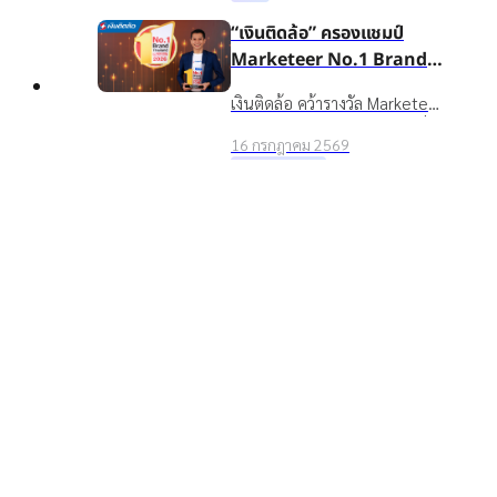
เคลื่อนธุรกิจเติบโตอย่างยั่งยืน
“เงินติดล้อ” ครองแชมป์
Marketeer No.1 Brand
2026 ตอกย้ำจุดยืน “ชีวิต
เงินติดล้อ คว้ารางวัล Marketeer
หมุนต่อได้” ที่ครองใจผู้บริโภค
Top
No.1 Brand 2026 หมวดสินเชื่อ
3 ปีซ้อน
16 กรกฎาคม 2569
ทะเบียนรถ 3 ปีซ้อน ตอกย้ำ
รางวัลและความสำเร็จ
แบรนด์ในใจผู้บริโภคที่ช่วยให้
อาฑิตยา พูนวัตถุ นำทัพผู้
ชีวิตหมุนต่อได้
บริหารและพนักงานกว่าพัน
ชีวิต ลุยกิจกรรม TIDLOR
เงินติดล้อ นำทีมผู้บริหารและ
Run Keep Going เสริม
พนักงานกว่า 1,000 คน ร่วม
Well-being เตรียมความ
16 กรกฎาคม 2569
กิจกรรม TIDLOR Run Keep
พร้อมรับการเติบโตในก้าวต่อ
องค์กร
Going 2026 มุ่งส่งเสริม Well-
ไป
being และความสามัคคีองค์กร