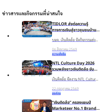
ข่าวสารและกิจกรรมที่น่าสนใจ
TIDLOR ส่งต่อความรู้
ทางการเงินสู่ชาวชุมชนบ้าน
น้ำใส จ.ร้อยเอ็ด เพื่อชีวิตหมุน
บมจ. เงินติดล้อ จัดกิจกรรมส่ง
ต่อได้
เสริมความรู้ทางการเงินใน
06 สิงหาคม 2569
โครงการ “นำความรู้สู่ชุมชน เพื่อ
ความยั่งยืน
ชีวิตหมุนต่อได้” ให้กับชาวบ้าน
NTL Culture Day 2026
ในชุมชนบ้านน้ำใส จ.ร้อยเอ็ด
รวมพลังชาวเงินติดล้อ ขับ
เคลื่อนองค์กรเติบโตอย่าง
เงินติดล้อ จัดงาน NTL Culture
ยั่งยืนด้วยวัฒนธรรมองค์กรที่
Day 2026 มอบรางวัลบุคคล
แข็งแกร่ง
22 กรกฎาคม 2569
ต้นแบบค่านิยมองค์กร ขับ
องค์กร
เคลื่อนธุรกิจเติบโตอย่างยั่งยืน
“เงินติดล้อ” ครองแชมป์
Marketeer No.1 Brand