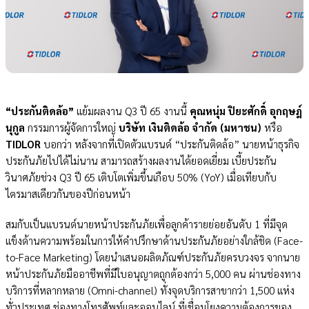
“ประกันติดล้อ”
แย้มผลงาน Q3 ปี 65 งานนี้
คุณหนุ่ม ปิยะศักดิ์ อุกฤษฎ์
นุกูล
กรรมการผู้จัดการใหญ่
บริษัท
เงินติดล้อ จำกัด (มหาชน)
หรือ
TIDLOR
บอกว่า หลังจากที่เปิดตัวแบรนด์ “ประกันติดล้อ” นายหน้าธุรกิจ
ประกันภัย
ไปได้ไม่นาน สามารถสร้างผลงานได้ยอดเยี่ยม เบี้ยประกัน
วินาศภัยช่วง Q3 ปี 65 เติบโตเพิ่มขึ้นเกือบ 50% (YoY) เมื่อเทียบกับ
ไตรมาสเดียวกันของปีก่อนหน้า
สมกับเป็นแบรนด์นายหน้าประกันภัยเพื่อลูกค้ารายย่อยอันดับ 1 ที่มีจุด
แข็งด้านความพร้อมในการให้คำปรึกษาด้านประกันภัยอย่างใกล้ชิด (Face-
to-Face Marketing) โดยนำเสนอผลิตภัณฑ์ประกันภัยครบวงจร จาก
นาย
หน้า
ประกันภัยมืออาชีพที่มีใบอนุญาตถูกต้องกว่า 5,000 คน ผ่านช่องทาง
บริการที่หลากหลาย
(Omni-channel)
ทั่งจุดบริการสาขากว่า 1,500 แห่ง
ทั่วประเทศ ช่องทางโทรศัพท์และออนไลน์ ที่เชื่อมโยง
ความต้องการ
ของ