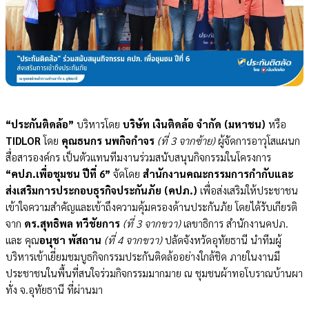
“ประกันติดล้อ”
บริหารโดย
บริษัท เงินติดล้อ จำกัด (มหาชน)
หรือ
TIDLOR
โดย
คุณธนกร นพกิจกำจร
(ที่ 3 จากซ้าย)
ผู้จัดการอาวุโสแผนก
สื่อสารองค์กร เป็นตัวแทนทีมงานร่วมสนับสนุนกิจกรรมในโครงการ
“คปภ.เพื่อชุมชน
ปีที่ 6”
จัดโดย
สำนักงานคณะกรรมการกำกับและ
ส่งเสริมการประกอบธุรกิจประกันภัย (คปภ.)
เพื่อส่งเสริมให้ประชาชน
เข้าใจความสำคัญและเข้าถึงความคุ้มครองด้านประกันภัย โดยได้รับเกียรติ
จาก
ดร.สุทธิพล ทวีชัยการ
(ที่ 3 จากขวา)
เลขาธิการ สำนักงานคปภ.
และ คุณ
อนุชา พัสถาน
(ที่ 4 จากขวา)
ปลัดจังหวัดอุทัยธานี นำทีมผู้
บริหารเข้าเยี่ยมชมบูธกิจกรรมประกันติดล้ออย่างใกล้ชิด ภายในงานมี
ประชาชนในพื้นที่สนใจร่วมกิจกรรมมากมาย ณ ชุมชน
ผ้าทอ
โบราณบ้านผา
ทั่ง จ.อุทัยธานี ที่ผ่านมา