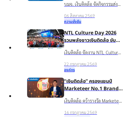
บมจ. เงินติดล้อ จัดกิจกรรมส่ง
ต่อได้
เสริมความรู้ทางการเงินใน
06 สิงหาคม 2569
โครงการ “นำความรู้สู่ชุมชน เพื่อ
ความยั่งยืน
ชีวิตหมุนต่อได้” ให้กับชาวบ้าน
NTL Culture Day 2026
ในชุมชนบ้านน้ำใส จ.ร้อยเอ็ด
รวมพลังชาวเงินติดล้อ ขับ
เคลื่อนองค์กรเติบโตอย่าง
เงินติดล้อ จัดงาน NTL Culture
ยั่งยืนด้วยวัฒนธรรมองค์กรที่
Day 2026 มอบรางวัลบุคคล
แข็งแกร่ง
22 กรกฎาคม 2569
ต้นแบบค่านิยมองค์กร ขับ
องค์กร
เคลื่อนธุรกิจเติบโตอย่างยั่งยืน
“เงินติดล้อ” ครองแชมป์
Marketeer No.1 Brand
2026 ตอกย้ำจุดยืน “ชีวิต
เงินติดล้อ คว้ารางวัล Marketeer
หมุนต่อได้” ที่ครองใจผู้บริโภค
Top
No.1 Brand 2026 หมวดสินเชื่อ
3 ปีซ้อน
16 กรกฎาคม 2569
ทะเบียนรถ 3 ปีซ้อน ตอกย้ำ
รางวัลและความสำเร็จ
แบรนด์ในใจผู้บริโภคที่ช่วยให้
อาฑิตยา พูนวัตถุ นำทัพผู้
ชีวิตหมุนต่อได้
บริหารและพนักงานกว่าพัน