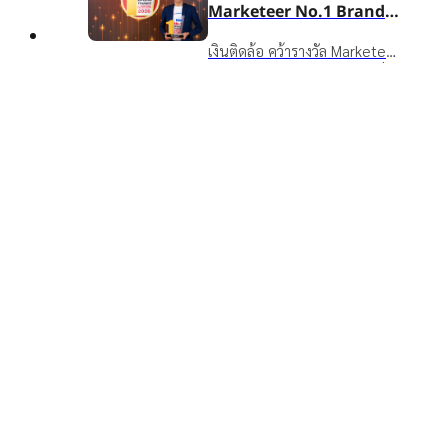
Marketeer No.1 Brand
2026 ตอกย้ำจุดยืน “ชีวิต
เงินติดล้อ คว้ารางวัล Marketeer
Top
หมุนต่อได้” ที่ครองใจผู้บริโภค
No.1 Brand 2026 หมวดสินเชื่อ
3 ปีซ้อน
16 กรกฎาคม 2569
ทะเบียนรถ 3 ปีซ้อน ตอกย้ำ
รางวัลและความสำเร็จ
แบรนด์ในใจผู้บริโภคที่ช่วยให้
อาฑิตยา พูนวัตถุ นำทัพผู้
ชีวิตหมุนต่อได้
บริหารและพนักงานกว่าพัน
ชีวิต ลุยกิจกรรม TIDLOR
เงินติดล้อ นำทีมผู้บริหารและ
Run Keep Going เสริม
พนักงานกว่า 1,000 คน ร่วม
Well-being เตรียมความ
16 กรกฎาคม 2569
กิจกรรม TIDLOR Run Keep
พร้อมรับการเติบโตในก้าวต่อ
องค์กร
Going 2026 มุ่งส่งเสริม Well-
ไป
being และความสามัคคีองค์กร