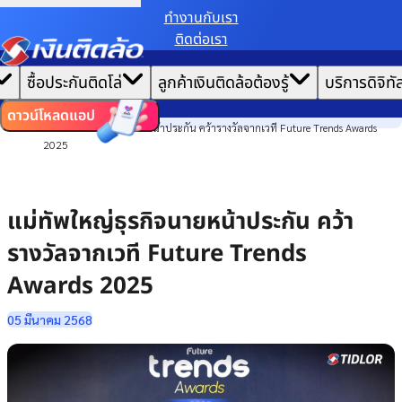
ทํางานกับเรา
ติดต่อเรา
เราขอเก็บข้อมูลตาม
นโยบายการใช้คุกกี้
เพื่อมอบประสบการณ์การใช้งานเว็บไซต์ที่ดีที่สุดให้
|
คุณ
หน้าแรก
ซื้อประกันติดโล่
ลูกค้าเงินติดล้อต้องรู้
บริการดิจิทั
ตั้งค่าคุกกี้
ยอมรับคุกกี้ทั้งหมด
ข่าวสาร
ไทย
EN
องค์กร
ดาวน์โหลดแอป
แม่ทัพใหญ่ธุรกิจนายหน้าประกัน คว้ารางวัลจากเวที Future Trends Awards
2025
แม่ทัพใหญ่ธุรกิจนายหน้าประกัน คว้า
รางวัลจากเวที Future Trends
Awards 2025
05 มีนาคม 2568