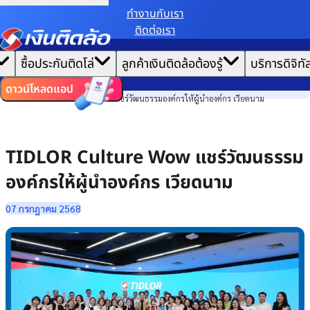
ทํางานกับเรา
ติดต่อเรา
เราขอเก็บข้อมูลตาม
นโยบายการใช้คุกกี้
เพื่อมอบประสบการณ์การใช้งานเว็บไซต์ที่ดีที่สุดให้
|
คุณ
หน้าแรก
ซื้อประกันติดโล่
ลูกค้าเงินติดล้อต้องรู้
บริการดิจิทั
ตั้งค่าคุกกี้
ยอมรับคุกกี้ทั้งหมด
ข่าวสาร
ไทย
EN
องค์กร
ดาวน์โหลดแอป
TIDLOR Culture Wow แชร์วัฒนธรรมองค์กรให้ผู้นำองค์กร เวียดนาม
TIDLOR Culture Wow แชร์วัฒนธรรม
องค์กรให้ผู้นำองค์กร เวียดนาม
07 กรกฎาคม 2568