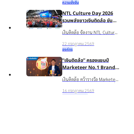
ความยั่งยืน
ชีวิตหมุนต่อได้” ให้กับชาวบ้าน
NTL Culture Day 2026
ในชุมชนบ้านน้ำใส จ.ร้อยเอ็ด
รวมพลังชาวเงินติดล้อ ขับ
เคลื่อนองค์กรเติบโตอย่าง
เงินติดล้อ จัดงาน NTL Culture
ยั่งยืนด้วยวัฒนธรรมองค์กรที่
Day 2026 มอบรางวัลบุคคล
แข็งแกร่ง
22 กรกฎาคม 2569
ต้นแบบค่านิยมองค์กร ขับ
องค์กร
เคลื่อนธุรกิจเติบโตอย่างยั่งยืน
“เงินติดล้อ” ครองแชมป์
Marketeer No.1 Brand
2026 ตอกย้ำจุดยืน “ชีวิต
เงินติดล้อ คว้ารางวัล Marketeer
หมุนต่อได้” ที่ครองใจผู้บริโภค
Top
No.1 Brand 2026 หมวดสินเชื่อ
3 ปีซ้อน
16 กรกฎาคม 2569
ทะเบียนรถ 3 ปีซ้อน ตอกย้ำ
รางวัลและความสำเร็จ
แบรนด์ในใจผู้บริโภคที่ช่วยให้
อาฑิตยา พูนวัตถุ นำทัพผู้
ชีวิตหมุนต่อได้
บริหารและพนักงานกว่าพัน
ชีวิต ลุยกิจกรรม TIDLOR
เงินติดล้อ นำทีมผู้บริหารและ
Run Keep Going เสริม
พนักงานกว่า 1,000 คน ร่วม