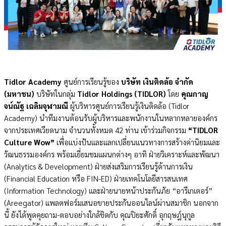
Tidlor Academy
ศูนย์การเรียนรู้ของ
บริษัท เงินติดล้อ จำกัด
(มหาชน)
บริษัทในกลุ่ม
Tidlor Holdings (TIDLOR)
โดย
คุณกาญ
จน์ณัฐ เฉลิมจุฬามณี
ผู้บริหารศูนย์การเรียนรู้เงินติดล้อ (Tidlor
Academy) นำทีมงานต้อนรับผู้บริหารและพนักงานในหลากหลายองค์กร
จากประเทศเวียดนาม จำนวนทั้งหมด 42 ท่าน เข้าร่วมกิจกรรม
“TIDLOR
Culture Wow”
เพื่อแบ่งปันและแลกเปลี่ยนแนวทางการสร้างค่านิยมและ
วัฒนธรรมองค์กร พร้อมเยี่ยมชมแผนกต่างๆ อาทิ ฝ่ายวิเคราะห์และพัฒนา
(Analytics & Development) ฝ่ายส่งเสริมการเรียนรู้ด้านการเงิน
(Financial Education หรือ FIN-ED) ฝ่ายเทคโนโลยีสารสนเทศ
(Information Technology) และฝ่ายนายหน้าประกันภัย “อารีเกเตอร์”
(Areegator) แพลตฟอร์มเสนอขายประกันออนไลน์ผ่านสมาชิก นอกจาก
นี้ ยังได้พูดคุยถาม-ตอบอย่างใกล้ชิดกับ คุณปิยะศักดิ์ อุกฤษฎ์นุกูล