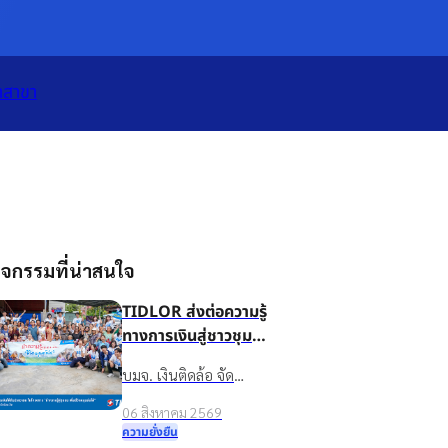
เปิดแอป
ทั้งหมด
าสาขา
จกรรมที่น่าสนใจ
TIDLOR ส่งต่อความรู้
ทางการเงินสู่ชาวชุมชน
บ้านน้ำใส จ.ร้อยเอ็ด
บมจ. เงินติดล้อ จัด
เพื่อชีวิตหมุนต่อได้
กิจกรรมส่งเสริมความรู้
06 สิงหาคม 2569
ทางการเงินในโครงการ
ความยั่งยืน
“นำความรู้สู่ชุมชน เพื่อ