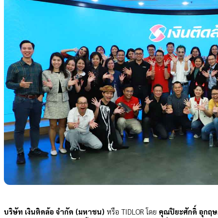
บริษัท เงินติดล้อ จำกัด (มหาชน)
หรือ TIDLOR โดย
คุณปิยะศักดิ์ อุกฤษฎ