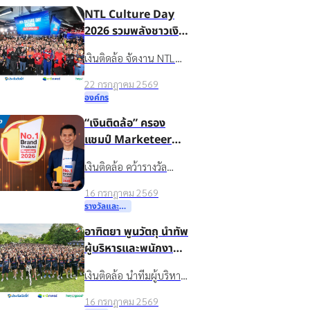
NTL Culture Day
ชีวิตหมุนต่อได้” ให้กับ
2026 รวมพลังชาวเงิน
ชาวบ้านในชุมชนบ้านน้ำ
ติดล้อ ขับเคลื่อน
ใส จ.ร้อยเอ็ด
เงินติดล้อ จัดงาน NTL
องค์กรเติบโตอย่าง
Culture Day 2026 มอบ
ยั่งยืนด้วยวัฒนธรรม
22 กรกฎาคม 2569
รางวัลบุคคลต้นแบบค่า
องค์กรที่แข็งแกร่ง
องค์กร
นิยมองค์กร ขับเคลื่อน
“เงินติดล้อ” ครอง
ธุรกิจเติบโตอย่างยั่งยืน
แชมป์ Marketeer
No.1 Brand 2026
เงินติดล้อ คว้ารางวัล
ตอกย้ำจุดยืน “ชีวิต
Marketeer No.1 Brand
หมุนต่อได้” ที่ครองใจผู้
16 กรกฎาคม 2569
2026 หมวดสินเชื่อ
บริโภค 3 ปีซ้อน
รางวัลและความสำเร็จ
ทะเบียนรถ 3 ปีซ้อน
อาฑิตยา พูนวัตถุ นำทัพ
ตอกย้ำแบรนด์ในใจผู้
ผู้บริหารและพนักงาน
บริโภคที่ช่วยให้ชีวิตหมุน
กว่าพันชีวิต ลุย
ต่อได้
เงินติดล้อ นำทีมผู้บริหาร
กิจกรรม TIDLOR
และพนักงานกว่า 1,000
Run Keep Going
16 กรกฎาคม 2569
คน ร่วมกิจกรรม TIDLOR