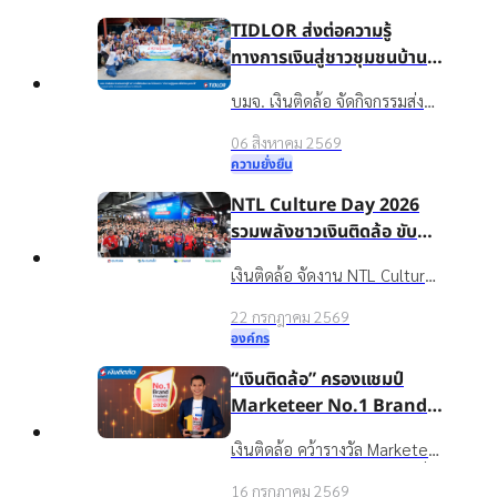
TIDLOR ส่งต่อความรู้
ทางการเงินสู่ชาวชุมชนบ้าน
น้ำใส จ.ร้อยเอ็ด เพื่อชีวิตหมุน
บมจ. เงินติดล้อ จัดกิจกรรมส่ง
ต่อได้
เสริมความรู้ทางการเงินใน
06 สิงหาคม 2569
โครงการ “นำความรู้สู่ชุมชน เพื่อ
ความยั่งยืน
ชีวิตหมุนต่อได้” ให้กับชาวบ้าน
NTL Culture Day 2026
ในชุมชนบ้านน้ำใส จ.ร้อยเอ็ด
รวมพลังชาวเงินติดล้อ ขับ
เคลื่อนองค์กรเติบโตอย่าง
เงินติดล้อ จัดงาน NTL Culture
ยั่งยืนด้วยวัฒนธรรมองค์กรที่
Day 2026 มอบรางวัลบุคคล
แข็งแกร่ง
22 กรกฎาคม 2569
ต้นแบบค่านิยมองค์กร ขับ
องค์กร
เคลื่อนธุรกิจเติบโตอย่างยั่งยืน
“เงินติดล้อ” ครองแชมป์
Marketeer No.1 Brand
2026 ตอกย้ำจุดยืน “ชีวิต
เงินติดล้อ คว้ารางวัล Marketeer
หมุนต่อได้” ที่ครองใจผู้บริโภค
Top
No.1 Brand 2026 หมวดสินเชื่อ
3 ปีซ้อน
16 กรกฎาคม 2569