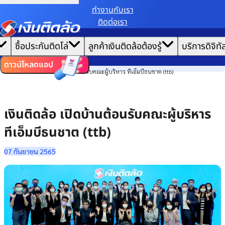
ทํางานกับเรา
ติดต่อเรา
เราขอเก็บข้อมูลตาม
นโยบายการใช้คุกกี้
เพื่อมอบประสบการณ์การใช้งานเว็บไซต์ที่ดีที่สุดให้
|
คุณ
หน้าแรก
ซื้อประกันติดโล่
ลูกค้าเงินติดล้อต้องรู้
บริการดิจิทั
ตั้งค่าคุกกี้
ยอมรับคุกกี้ทั้งหมด
ข่าวสาร
ไทย
EN
องค์กร
ดาวน์โหลดแอป
เงินติดล้อ เปิดบ้านต้อนรับคณะผู้บริหาร ทีเอ็มบีธนชาต (ttb)
เงินติดล้อ เปิดบ้านต้อนรับคณะผู้บริหาร
ทีเอ็มบีธนชาต (ttb)
07 กันยายน 2565