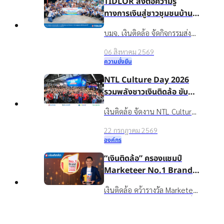
TIDLOR ส่งต่อความรู้
ทางการเงินสู่ชาวชุมชนบ้าน
น้ำใส จ.ร้อยเอ็ด เพื่อชีวิตหมุน
บมจ. เงินติดล้อ จัดกิจกรรมส่ง
ต่อได้
เสริมความรู้ทางการเงินใน
06 สิงหาคม 2569
โครงการ “นำความรู้สู่ชุมชน เพื่อ
ความยั่งยืน
ชีวิตหมุนต่อได้” ให้กับชาวบ้าน
NTL Culture Day 2026
ในชุมชนบ้านน้ำใส จ.ร้อยเอ็ด
รวมพลังชาวเงินติดล้อ ขับ
เคลื่อนองค์กรเติบโตอย่าง
เงินติดล้อ จัดงาน NTL Culture
ยั่งยืนด้วยวัฒนธรรมองค์กรที่
Day 2026 มอบรางวัลบุคคล
แข็งแกร่ง
22 กรกฎาคม 2569
ต้นแบบค่านิยมองค์กร ขับ
องค์กร
เคลื่อนธุรกิจเติบโตอย่างยั่งยืน
“เงินติดล้อ” ครองแชมป์
Marketeer No.1 Brand
2026 ตอกย้ำจุดยืน “ชีวิต
เงินติดล้อ คว้ารางวัล Marketeer
Top
หมุนต่อได้” ที่ครองใจผู้บริโภค
No.1 Brand 2026 หมวดสินเชื่อ
3 ปีซ้อน
16 กรกฎาคม 2569
ทะเบียนรถ 3 ปีซ้อน ตอกย้ำ
รางวัลและความสำเร็จ