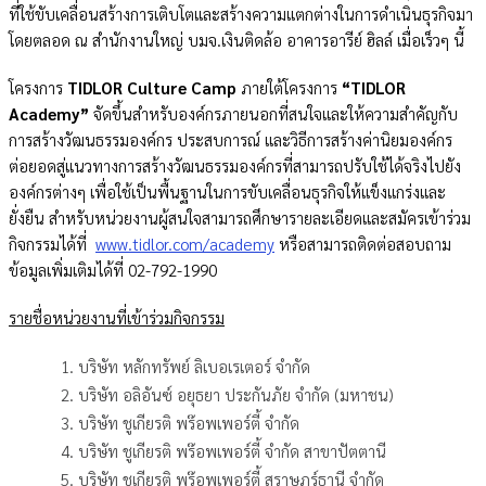
ที่ใช้ขับเคลื่อนสร้างการเติบโตและสร้างความแตกต่างในการดำเนินธุรกิจมา
โดยตลอด ณ สำนักงานใหญ่ บมจ.เงินติดล้อ อาคารอารีย์ ฮิลล์ เมื่อเร็วๆ นี้
โครงการ
TIDLOR Culture Camp
ภายใต้โครงการ
“TIDLOR
Academy”
จัดขึ้นสำหรับองค์กรภายนอกที่สนใจและให้ความสำคัญกับ
การสร้างวัฒนธรรมองค์กร ประสบการณ์ และวิธีการสร้างค่านิยมองค์กร
ต่อยอดสู่แนวทางการสร้างวัฒนธรรมองค์กรที่สามารถปรับใช้ได้จริงไปยัง
องค์กรต่างๆ เพื่อใช้เป็นพื้นฐานในการขับเคลื่อนธุรกิจให้แข็งแกร่งและ
ยั่งยืน สำหรับหน่วยงานผู้สนใจสามารถศึกษารายละเอียดและสมัครเข้าร่วม
กิจกรรมได้ที่
www.tidlor.com/academy
หรือสามารถติดต่อสอบถาม
ข้อมูลเพิ่มเติมได้ที่ 02-792-1990
รายชื่อหน่วยงานที่เข้าร่วมกิจกรรม
บริษัท หลักทรัพย์ ลิเบอเรเตอร์ จำกัด
บริษัท อลิอันซ์ อยุธยา ประกันภัย จำกัด (มหาชน)
บริษัท ชูเกียรติ พร๊อพเพอร์ตี้ จำกัด
บริษัท ชูเกียรติ พร๊อพเพอร์ตี้ จำกัด สาขาปัตตานี
บริษัท ชูเกียรติ พร๊อพเพอร์ตี้ สุราษฎร์ธานี จำกัด