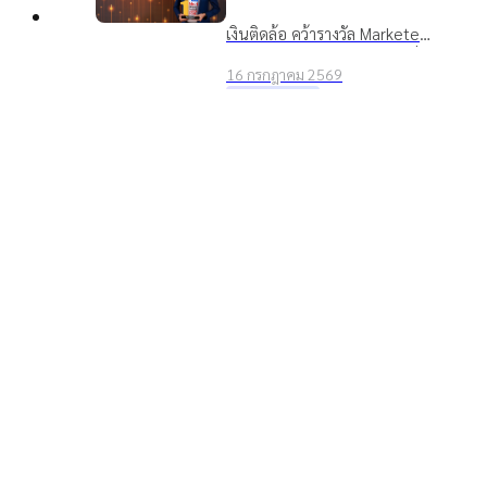
2026 ตอกย้ำจุดยืน “ชีวิต
เงินติดล้อ คว้ารางวัล Marketeer
หมุนต่อได้” ที่ครองใจผู้บริโภค
Top
No.1 Brand 2026 หมวดสินเชื่อ
3 ปีซ้อน
16 กรกฎาคม 2569
ทะเบียนรถ 3 ปีซ้อน ตอกย้ำ
รางวัลและความสำเร็จ
แบรนด์ในใจผู้บริโภคที่ช่วยให้
อาฑิตยา พูนวัตถุ นำทัพผู้
ชีวิตหมุนต่อได้
บริหารและพนักงานกว่าพัน
ชีวิต ลุยกิจกรรม TIDLOR
เงินติดล้อ นำทีมผู้บริหารและ
Run Keep Going เสริม
พนักงานกว่า 1,000 คน ร่วม
Well-being เตรียมความ
16 กรกฎาคม 2569
กิจกรรม TIDLOR Run Keep
พร้อมรับการเติบโตในก้าวต่อ
องค์กร
Going 2026 มุ่งส่งเสริม Well-
ไป
being และความสามัคคีองค์กร