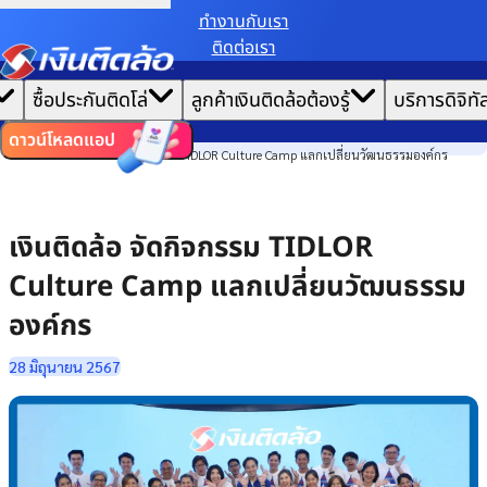
ทํางานกับเรา
ติดต่อเรา
เราขอเก็บข้อมูลตาม
นโยบายการใช้คุกกี้
เพื่อมอบประสบการณ์การใช้งานเว็บไซต์ที่ดีที่สุดให้
|
คุณ
หน้าแรก
ซื้อประกันติดโล่
ลูกค้าเงินติดล้อต้องรู้
บริการดิจิทั
ตั้งค่าคุกกี้
ยอมรับคุกกี้ทั้งหมด
ข่าวสาร
ไทย
EN
องค์กร
ดาวน์โหลดแอป
เงินติดล้อ จัดกิจกรรม TIDLOR Culture Camp แลกเปลี่ยนวัฒนธรรมองค์กร
เงินติดล้อ จัดกิจกรรม TIDLOR
Culture Camp แลกเปลี่ยนวัฒนธรรม
องค์กร
28 มิถุนายน 2567