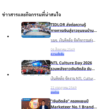
ข่าวสารและกิจกรรมที่น่าสนใจ
TIDLOR ส่งต่อความรู้
ทางการเงินสู่ชาวชุมชนบ้าน
น้ำใส จ.ร้อยเอ็ด เพื่อชีวิตหมุน
บมจ. เงินติดล้อ จัดกิจกรรมส่ง
ต่อได้
เสริมความรู้ทางการเงินใน
06 สิงหาคม 2569
โครงการ “นำความรู้สู่ชุมชน เพื่อ
ความยั่งยืน
ชีวิตหมุนต่อได้” ให้กับชาวบ้าน
NTL Culture Day 2026
ในชุมชนบ้านน้ำใส จ.ร้อยเอ็ด
รวมพลังชาวเงินติดล้อ ขับ
เคลื่อนองค์กรเติบโตอย่าง
เงินติดล้อ จัดงาน NTL Culture
ยั่งยืนด้วยวัฒนธรรมองค์กรที่
Day 2026 มอบรางวัลบุคคล
แข็งแกร่ง
22 กรกฎาคม 2569
ต้นแบบค่านิยมองค์กร ขับ
องค์กร
เคลื่อนธุรกิจเติบโตอย่างยั่งยืน
“เงินติดล้อ” ครองแชมป์
Marketeer No.1 Brand