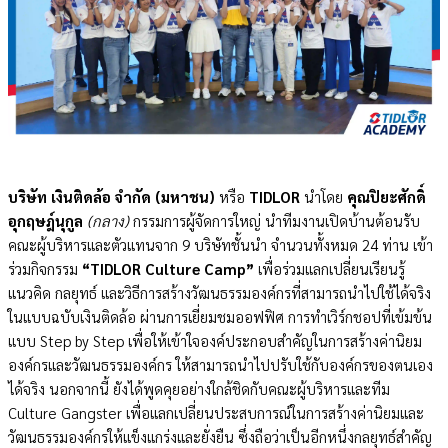
บริษัท เงินติดล้อ จำกัด (มหาชน)
หรือ
TIDLOR
นำโดย
คุณปิยะศักดิ์
อุกฤษฎ์นุกูล
(กลาง)
กรรมการผู้จัดการใหญ่
นำทีมงาน
เปิดบ้านต้อนรับ
คณะผู้บริหารและตัวแทนจาก 9 บริษัทชั้นนำ จำนวนทั้งหมด 24 ท่าน เข้า
ร่วมกิจกรรม
“TIDLOR Culture Camp”
เพื่อร่วมแลกเปลี่ยนเรียนรู้
แนวคิด กลยุทธ์ และวิธีการสร้างวัฒนธรรมองค์กรที่สามารถ
นำไป
ใช้ได้จริง
ในแบบฉบับเงินติดล้อ ผ่านการเยี่ยมชมออฟฟิศ การทำเวิร์กชอปที่เข้มข้น
แบบ Step by Step เพื่อให้เข้าใจองค์ประกอบสำคัญในการสร้างค่านิยม
องค์กรและวัฒนธรรมองค์กร ให้สามารถนำไปปรับใช้กับองค์กรของตนเอง
ได้จริง นอกจากนี้ ยังได้พูดคุยอย่างใกล้ชิดกับคณะผู้บริหารและทีม
Culture Gangster เพื่อแลกเปลี่ยนประสบการณ์ในการสร้างค่านิยมและ
วัฒนธรรมองค์กรให้แข็งแกร่งและยั่งยืน ซึ่งถือว่าเป็นอีกหนึ่งกลยุทธ์สำคัญ