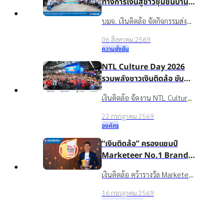
ทางการเงินสู่ชาวชุมชนบ้าน
น้ำใส จ.ร้อยเอ็ด เพื่อชีวิตหมุน
บมจ. เงินติดล้อ จัดกิจกรรมส่ง
ต่อได้
เสริมความรู้ทางการเงินใน
06 สิงหาคม 2569
โครงการ “นำความรู้สู่ชุมชน เพื่อ
ความยั่งยืน
ชีวิตหมุนต่อได้” ให้กับชาวบ้าน
NTL Culture Day 2026
ในชุมชนบ้านน้ำใส จ.ร้อยเอ็ด
รวมพลังชาวเงินติดล้อ ขับ
เคลื่อนองค์กรเติบโตอย่าง
เงินติดล้อ จัดงาน NTL Culture
ยั่งยืนด้วยวัฒนธรรมองค์กรที่
Day 2026 มอบรางวัลบุคคล
แข็งแกร่ง
22 กรกฎาคม 2569
ต้นแบบค่านิยมองค์กร ขับ
องค์กร
เคลื่อนธุรกิจเติบโตอย่างยั่งยืน
“เงินติดล้อ” ครองแชมป์
Marketeer No.1 Brand
2026 ตอกย้ำจุดยืน “ชีวิต
เงินติดล้อ คว้ารางวัล Marketeer
หมุนต่อได้” ที่ครองใจผู้บริโภค
Top
No.1 Brand 2026 หมวดสินเชื่อ
3 ปีซ้อน
16 กรกฎาคม 2569
ทะเบียนรถ 3 ปีซ้อน ตอกย้ำ
รางวัลและความสำเร็จ
แบรนด์ในใจผู้บริโภคที่ช่วยให้