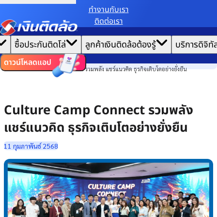
ทํางานกับเรา
ติดต่อเรา
เราขอเก็บข้อมูลตาม
นโยบายการใช้คุกกี้
เพื่อมอบประสบการณ์การใช้งานเว็บไซต์ที่ดีที่สุดให้
|
คุณ
หน้าแรก
ซื้อประกันติดโล่
ลูกค้าเงินติดล้อต้องรู้
บริการดิจิทั
ตั้งค่าคุกกี้
ยอมรับคุกกี้ทั้งหมด
ข่าวสาร
ไทย
EN
องค์กร
ดาวน์โหลดแอป
Culture Camp Connect รวมพลัง แชร์แนวคิด ธุรกิจเติบโตอย่างยั่งยืน
Culture Camp Connect รวมพลัง
แชร์แนวคิด ธุรกิจเติบโตอย่างยั่งยืน
11 กุมภาพันธ์ 2568