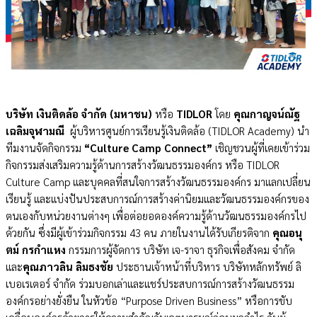
บริษัท เงินติดล้อ จำกัด (มหาชน)
หรือ
TIDLOR
โดย
คุณกาญจน์ณัฐ
เฉลิมจุฬามณี
ผู้บริหารศูนย์การเรียนรู้เงินติดล้อ (TIDLOR Academy) นำ
ทีมงานจัดกิจกรรม
“Culture Camp Connect”
เชิญชวนผู้ที่เคยเข้าร่วม
กิจกรรมส่งเสริมความรู้ด้านการสร้างวัฒนธรรมองค์กร หรือ TIDLOR
Culture Camp และบุคคลที่สนใจการสร้างวัฒนธรรมองค์กร มาแลกเปลี่ยน
เรียนรู้ และแบ่งปันประสบการณ์การสร้างค่านิยมและวัฒนธรรมองค์กรของ
ตนเองกับหน่วยงานต่างๆ เพื่อต่อยอดองค์ความรู้ด้านวัฒนธรรมองค์กรไป
ด้วยกัน ซึ่งมีผู้เข้าร่วมกิจกรรม 43 คน ภายในงานได้รับเกียรติจาก
คุณอนุ
ตม์ กรกำแหง
กรรมการผู้จัดการ บริษัท เจ-ราจา ธุรกิจเพื่อสังคม จำกัด
และ
คุณภาวลิน ลิมธงชัย
ประธานเจ้าหน้าที่บริหาร บริษัทหลักทรัพย์ ลิ
เบอเรเตอร์ จำกัด ร่วมบอกเล่าและแชร์ประสบการณ์การสร้างวัฒนธรรม
องค์กรอย่างยั่งยืน ในหัวข้อ “Purpose Driven Business” หรือการขับ