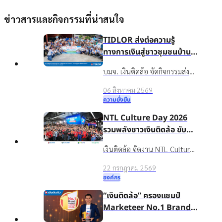
ข่าวสารและกิจกรรมที่น่าสนใจ
TIDLOR ส่งต่อความรู้
ทางการเงินสู่ชาวชุมชนบ้าน
น้ำใส จ.ร้อยเอ็ด เพื่อชีวิตหมุน
บมจ. เงินติดล้อ จัดกิจกรรมส่ง
ต่อได้
เสริมความรู้ทางการเงินใน
06 สิงหาคม 2569
โครงการ “นำความรู้สู่ชุมชน เพื่อ
ความยั่งยืน
ชีวิตหมุนต่อได้” ให้กับชาวบ้าน
NTL Culture Day 2026
ในชุมชนบ้านน้ำใส จ.ร้อยเอ็ด
รวมพลังชาวเงินติดล้อ ขับ
เคลื่อนองค์กรเติบโตอย่าง
เงินติดล้อ จัดงาน NTL Culture
ยั่งยืนด้วยวัฒนธรรมองค์กรที่
Day 2026 มอบรางวัลบุคคล
แข็งแกร่ง
22 กรกฎาคม 2569
ต้นแบบค่านิยมองค์กร ขับ
องค์กร
เคลื่อนธุรกิจเติบโตอย่างยั่งยืน
“เงินติดล้อ” ครองแชมป์
Marketeer No.1 Brand
2026 ตอกย้ำจุดยืน “ชีวิต