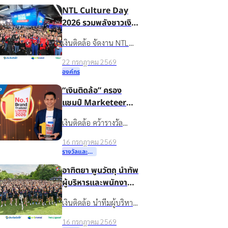
NTL Culture Day
ชีวิตหมุนต่อได้” ให้กับ
2026 รวมพลังชาวเงิน
ชาวบ้านในชุมชนบ้านน้ำ
ติดล้อ ขับเคลื่อน
ใส จ.ร้อยเอ็ด
เงินติดล้อ จัดงาน NTL
องค์กรเติบโตอย่าง
Culture Day 2026 มอบ
ยั่งยืนด้วยวัฒนธรรม
22 กรกฎาคม 2569
รางวัลบุคคลต้นแบบค่า
องค์กรที่แข็งแกร่ง
องค์กร
นิยมองค์กร ขับเคลื่อน
“เงินติดล้อ” ครอง
ธุรกิจเติบโตอย่างยั่งยืน
แชมป์ Marketeer
No.1 Brand 2026
เงินติดล้อ คว้ารางวัล
ตอกย้ำจุดยืน “ชีวิต
Marketeer No.1 Brand
หมุนต่อได้” ที่ครองใจผู้
16 กรกฎาคม 2569
2026 หมวดสินเชื่อ
บริโภค 3 ปีซ้อน
รางวัลและความสำเร็จ
ทะเบียนรถ 3 ปีซ้อน
อาฑิตยา พูนวัตถุ นำทัพ
ตอกย้ำแบรนด์ในใจผู้
ผู้บริหารและพนักงาน
บริโภคที่ช่วยให้ชีวิตหมุน
กว่าพันชีวิต ลุย
ต่อได้
เงินติดล้อ นำทีมผู้บริหาร
กิจกรรม TIDLOR
และพนักงานกว่า 1,000
Run Keep Going
16 กรกฎาคม 2569
คน ร่วมกิจกรรม TIDLOR