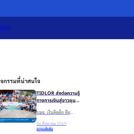
เปิดแอป
ทั้งหมด
าสาขา
จกรรมที่น่าสนใจ
TIDLOR ส่งต่อความรู้
ทางการเงินสู่ชาวชุมชน
บ้านน้ำใส จ.ร้อยเอ็ด
บมจ. เงินติดล้อ จัด
เพื่อชีวิตหมุนต่อได้
กิจกรรมส่งเสริมความรู้
06 สิงหาคม 2569
ทางการเงินในโครงการ
ความยั่งยืน
“นำความรู้สู่ชุมชน เพื่อ